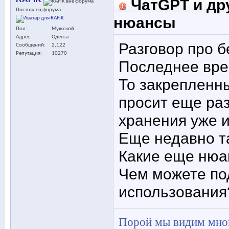
ЧатGPT и дру
Постоялец форума
нюансы
Пол
Мужской
Адрес
Одесса
Разговор про б
Сообщений
2,122
Репутация
10270
Последнее вре
То закрепленн
просит еще раз
хранения уже 
Еще недавно та
Какие еще нюа
Чем можете по
использования
Порой мы видим много