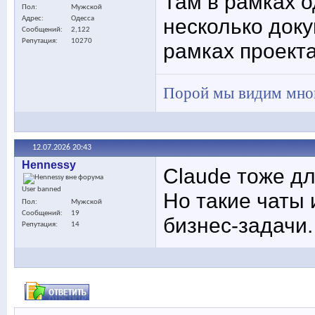
Там в рамках 
Пол
Мужской
несколько док
Адрес
Одесса
Сообщений
2,122
Репутация
10270
рамках проекта
Порой мы видим много
12.07.2026
20:43
Hennessy
Claude тоже д
User banned
Но такие чаты 
Пол
Мужской
Сообщений
19
бизнес-задачи.
Репутация
14