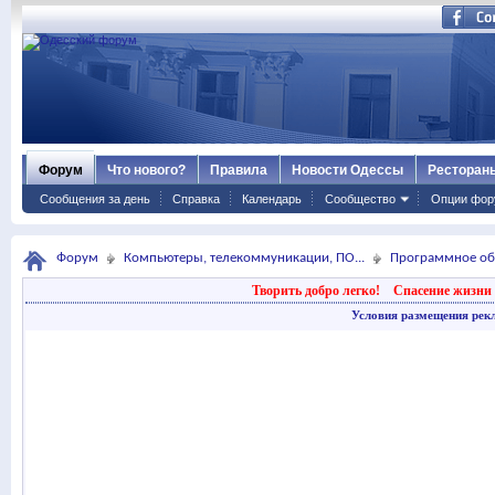
Форум
Что нового?
Правила
Новости Одессы
Ресторан
Сообщения за день
Справка
Календарь
Сообщество
Опции фор
Форум
Компьютеры, телекоммуникации, ПО...
Программное об
Творить добро легко!
Спасение жизни 
Условия размещения рек