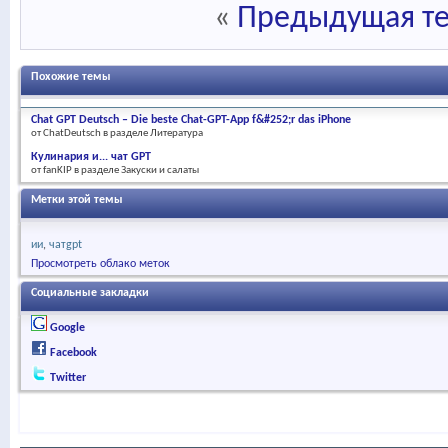
«
Предыдущая т
Похожие темы
Chat GPT Deutsch – Die beste Chat-GPT-App f&#252;r das iPhone
от ChatDeutsch в разделе Литература
Кулинария и... чат GPT
от fanKIP в разделе Закуски и салаты
Метки этой темы
ии
чатgpt
Просмотреть облако меток
Социальные закладки
Google
Facebook
Twitter