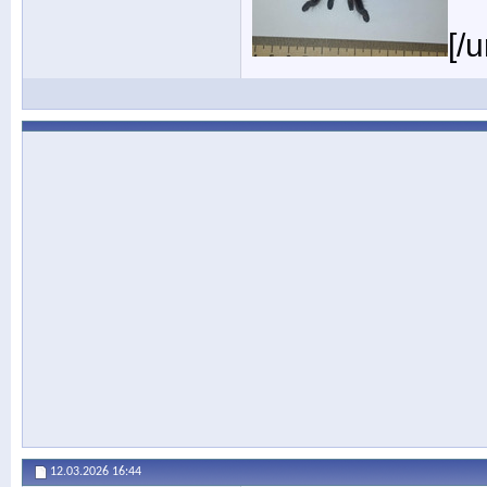
[/u
12.03.2026
16:44