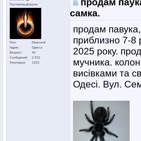
продам паука
Постоялец форума
самка.
продам павука,
приблизно 7-8 
Пол
Мужской
2025 року. про
Адрес
Одесса
Возраст
40
Сообщений
2,923
мучника. колоні
Репутация
1203
висівками та с
Одесі. Вул. Се