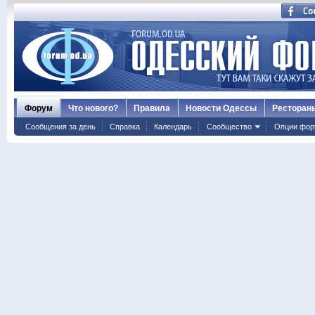
Форум
Что нового?
Правила
Новости Одессы
Ресторан
Сообщения за день
Справка
Календарь
Сообщество
Опции фор