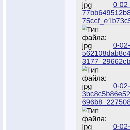
0-02
77bb649512b8
75ccf_e1b73c
0-02
562108dab8c4
3177_29662cb
0-02
3bc8c5b86e52
696b8_227508
0-02