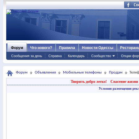
Форум
Что нового?
Правила
Новости Одессы
Ресторан
Сообщения за день
Справка
Календарь
Сообщество
Опции фор
Форум
Объявления
Мобильные телефоны
Продам
Телеф
Творить добро легко!
Спасение жизни 
Условия размещения рек