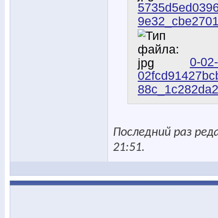
5735d5ed0396
9e32_cbe2701
0-02
02fcd91427bc
88c_1c282da2
Последний раз реда
21:51
.