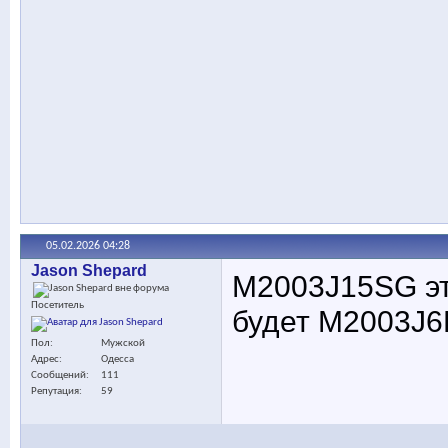
05.02.2026
04:28
Jason Shepard
M2003J15SG эт
Посетитель
будет M2003J
Пол
Мужской
Адрес
Одесса
Сообщений
111
Репутация
59