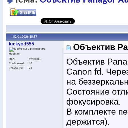
Тема:
Объектив Panagor Au
02.01.2026
10:57
luckyod555
Объектив Pan
Новичок
Объектив Panag
Пол
Мужской
Сообщений
65
Репутация
21
Canon fd. Чере
на беззеркальн
Состояние отл
фокусировка.
В комплекте пе
держится).