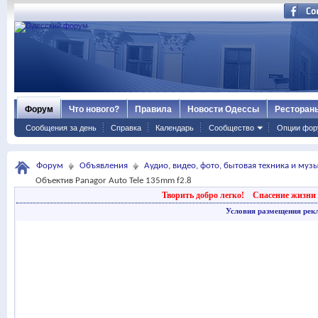
Форум
Что нового?
Правила
Новости Одессы
Ресторан
Сообщения за день
Справка
Календарь
Сообщество
Опции фор
Форум
Объявления
Аудио, видео, фото, бытовая техника и му
Объектив Panagor Auto Tele 135mm f2.8
Творить добро легко!
Спасение жизни 
Условия размещения рек