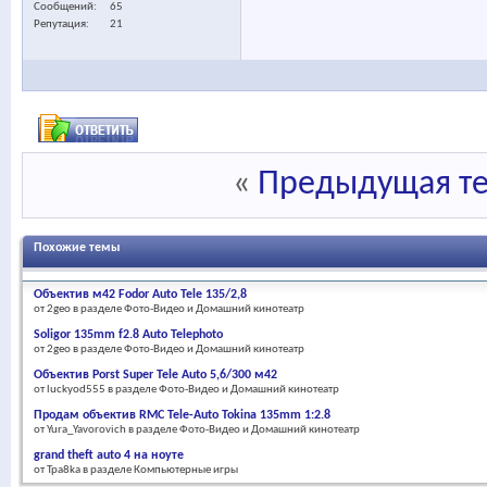
Сообщений
65
Репутация
21
«
Предыдущая т
Похожие темы
Объектив м42 Fodor Auto Tele 135/2,8
от 2geo в разделе Фото-Видео и Домашний кинотеатр
Soligor 135mm f2.8 Auto Telephoto
от 2geo в разделе Фото-Видео и Домашний кинотеатр
Объектив Porst Super Tele Auto 5,6/300 м42
от luckyod555 в разделе Фото-Видео и Домашний кинотеатр
Продам объектив RMC Tele-Auto Tokina 135mm 1:2.8
от Yura_Yavorovich в разделе Фото-Видео и Домашний кинотеатр
grand theft auto 4 на ноуте
от Tpa8ka в разделе Компьютерные игры