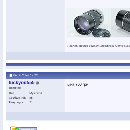
Последний раз редактировалось luckyod555
06.08.2026
17:22
luckyod555
ціна 750 грн
Новичок
Пол
Мужской
Сообщений
65
Репутация
21