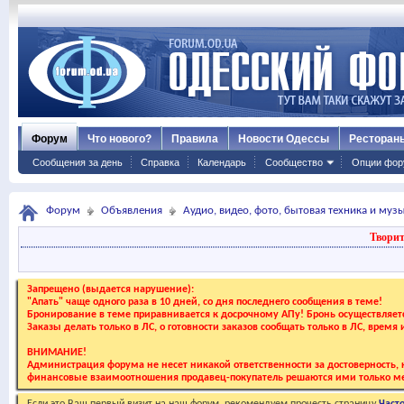
Форум
Что нового?
Правила
Новости Одессы
Ресторан
Сообщения за день
Справка
Календарь
Сообщество
Опции фор
Форум
Объявления
Аудио, видео, фото, бытовая техника и му
Творит
Запрещено (выдается нарушение):
"Апать" чаще одного раза в 10 дней, со дня последнего сообщения в теме!
Бронирование в теме приравнивается к досрочному АПу! Бронь осуществляе
Заказы делать только в ЛС, о готовности заказов сообщать только в ЛС, время
ВНИМАНИЕ!
Администрация форума не несет никакой ответственности за достоверность, к
финансовые взаимоотношения продавец-покупатель решаются ими только ме