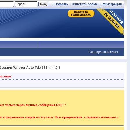
Помощь
Очистить cookie
Регистрация
Расширенный поиск
ъектив Panagor Auto Tele 135mm f2.8
вотным
аем только через личные сообщения (ЛС)!!!
т в разрешение споров на эту тему. Все юридические, морально-этические и