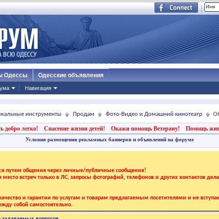
ы Одессы
Одесские объявления
ума
Навигация
зыкальные инструменты
Продам
Фото-Видео и Домашний кинотеатр
Об
ь добро легко!
Спасение жизни детей!
Окажи помощь Ветерану!
Помощь жи
Условия размещения рекламных баннеров и объявлений на форуме
тся путем общения через личные/публичные сообщения!
 и место встреч только в ЛС, запросы фотографий, телефонов и других контактов дел
ачество и гарантии по услугам и товарам предлагаемым посетителями и не вступае
жду собой самостоятельно.