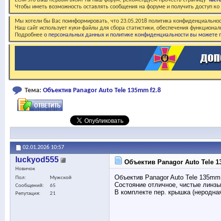
Если это Ваш первый визит на наш форум, рекомендуем прочесть страницу
Част
Чтобы иметь возможность оставлять сообщения на форуме и получить доступ к
Мы хотели бы Вас поинформировать, что 23.05.2018 политика конфиденциальнос
Наш сайт использует куки-файлы для сбора статистики, обеспечения функционал
Подробнее
о персональных данных и политике конфиденциальности вы можете п
Тема:
Объектив Panagor Auto Tele 135mm f2.8
02.01.2026
10:57
luckyod555
Объектив Panagor Auto Tele 1
Новичок
Объектив Panagor Auto Tele 135mm 
Пол
Мужской
Состояние отличное, чистые линзы
Сообщений
65
В комплекте пер. крышка (неродная
Репутация
21