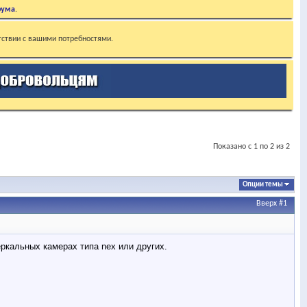
рума
.
тствии с вашими потребностями.
Показано с 1 по 2 из 2
Опции темы
Вверх
#1
еркальных камерах типа nex или других.