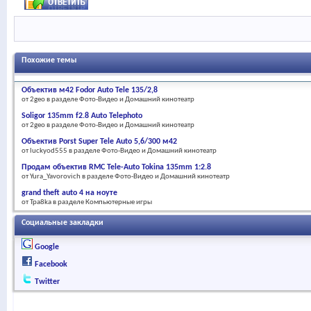
Похожие темы
Объектив м42 Fodor Auto Tele 135/2,8
от 2geo в разделе Фото-Видео и Домашний кинотеатр
Soligor 135mm f2.8 Auto Telephoto
от 2geo в разделе Фото-Видео и Домашний кинотеатр
Объектив Porst Super Tele Auto 5,6/300 м42
от luckyod555 в разделе Фото-Видео и Домашний кинотеатр
Продам объектив RMC Tele-Auto Tokina 135mm 1:2.8
от Yura_Yavorovich в разделе Фото-Видео и Домашний кинотеатр
grand theft auto 4 на ноуте
от Tpa8ka в разделе Компьютерные игры
Социальные закладки
Google
Facebook
Twitter