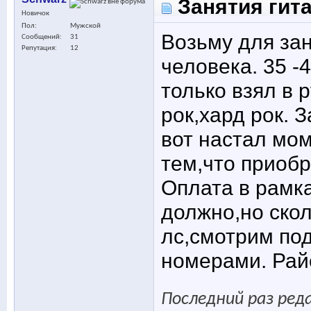
Занятия гит
Новичок
Пол
Мужской
Возьму для зан
Сообщений
31
Репутация
12
человека. 35 
только взял в 
рок,хард рок. 
вот настал мом
тем,что приобр
Оплата в рамка
должно,но ско
лс,смотрим по
номерами. Рай
Последний раз ред