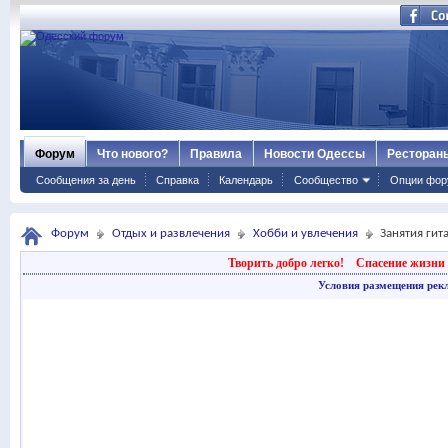
Форум
Что нового?
Правила
Новости Одессы
Ресторан
Сообщения за день
Справка
Календарь
Сообщество
Опции фор
Форум
Отдых и развлечения
Хобби и увлечения
Занятия гит
Творить добро легко!
Спасение жизни 
Условия размещения рек