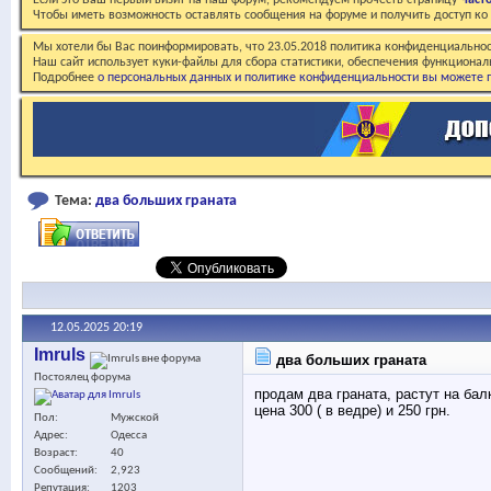
Если это Ваш первый визит на наш форум, рекомендуем прочесть страницу
Част
Чтобы иметь возможность оставлять сообщения на форуме и получить доступ к
Мы хотели бы Вас поинформировать, что 23.05.2018 политика конфиденциальнос
Наш сайт использует куки-файлы для сбора статистики, обеспечения функционал
Подробнее
о персональных данных и политике конфиденциальности вы можете п
Тема:
два больших граната
12.05.2025
20:19
Imruls
два больших граната
Постоялец форума
продам два граната, растут на бал
цена 300 ( в ведре) и 250 грн.
Пол
Мужской
Адрес
Одесса
Возраст
40
Сообщений
2,923
Репутация
1203