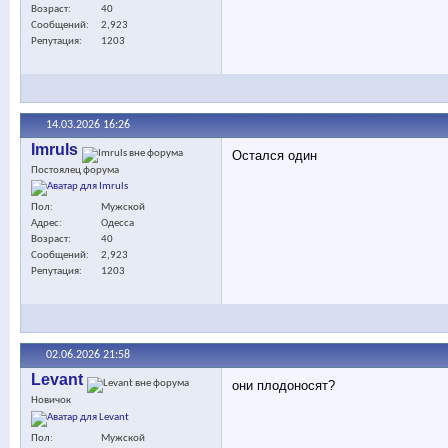
Возраст
40
Сообщений
2,923
Репутация
1203
14.03.2026
16:26
Imruls
Остался один
Постоялец форума
Пол
Мужской
Адрес
Одесса
Возраст
40
Сообщений
2,923
Репутация
1203
02.06.2026
21:58
Levant
они плодоносят?
Новичок
Пол
Мужской