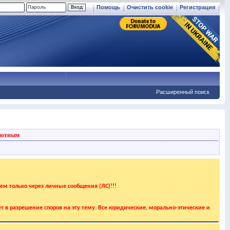
Помощь
Очистить cookie
Регистрация
Расширенный поиск
вотным
аем только через личные сообщения (ЛС)!!!
т в разрешение споров на эту тему. Все юридические, морально-этические и