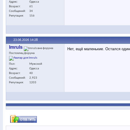
Адрес
Одесса
Возраст
61
Сообщений
34
Репутация
156
23.06.2026
14:28
Imruls
Нет, ещё маленькие. Остался один
Постоялец форума
Пол
Мужской
Адрес
Одесса
Возраст
40
Сообщений
2,923
Репутация
1203