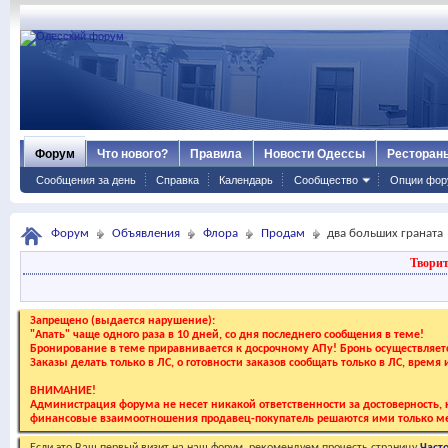
Форум
Что нового?
Правила
Новости Одессы
Ресторан
Сообщения за день
Справка
Календарь
Сообщество
Опции фор
Форум
Объявления
Флора
Продам
два больших граната
Творит
Запрещено (выдается нарушение):
"Апать" чаще одного раза в 10 дней, со дня последнего сообщения в теме!
Бронирование в теме приравнивается к досрочному АПу! Бронь осуществляе
Заказы делать только в ЛС, о готовности заказов сообщать только в ЛС, время
ВНИМАНИЕ!
Администрация форума не несет никакой ответственности за достоверность, к
финансовые взаимоотношения продавец-покупатель решаются ими только ме