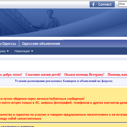
ы Одессы
Одесские объявления
ума
Навигация
ь добро легко!
Спасение жизни детей!
Окажи помощь Ветерану!
Помощь жи
Условия размещения рекламных баннеров и объявлений на форуме
тся путем общения через личные/публичные сообщения!
 и место встреч только в ЛС, запросы фотографий, телефонов и других контактов дел
ачество и гарантии по услугам и товарам предлагаемым посетителями и не вступае
жду собой самостоятельно.