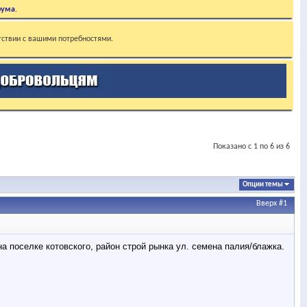
рума
.
тствии с вашими потребностями.
Показано с 1 по 6 из 6
Опции темы
Вверх
#1
на поселке котовского, район строй рынка ул. семена палия/блажка.