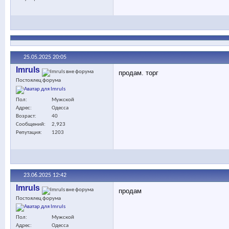
25.05.2025
20:05
Imruls
продам. торг
Постоялец форума
Пол
Мужской
Адрес
Одесса
Возраст
40
Сообщений
2,923
Репутация
1203
23.06.2025
12:42
Imruls
продам
Постоялец форума
Пол
Мужской
Адрес
Одесса