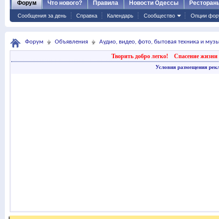
Форум
Что нового?
Правила
Новости Одессы
Ресторан
Сообщения за день
Справка
Календарь
Сообщество
Опции фор
Форум
Объявления
Аудио, видео, фото, бытовая техника и му
Творить добро легко!
Спасение жизни 
Условия размещения рек