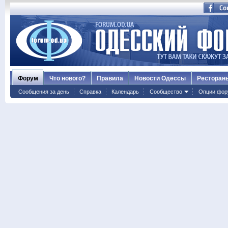
Форум
Что нового?
Правила
Новости Одессы
Ресторан
Сообщения за день
Справка
Календарь
Сообщество
Опции фор