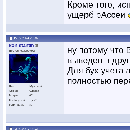
Кроме того, ис
ущерб рАссеи
15.09.2024
20:36
kon-stantin
ну потому что B
Постоялец форума
выведен в дру
Для бух.учета 
полностью пере
Пол
Мужской
Адрес
Одесса
Возраст
47
Сообщений
1,792
Репутация
574
23.10.2025
17:53