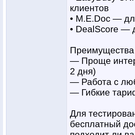
клиентов
• M.E.Doc — д
• DealScore — 
Преимущества 
— Проще интер
2 дня)
— Работа с лю
— Гибкие тари
Для тестирова
бесплатный до
подходит ли в