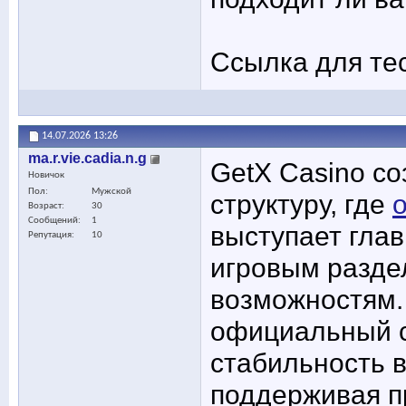
Ссылка для те
14.07.2026
13:26
ma.r.vie.cadia.n.g
GetX Casino с
Новичок
Пол
Мужской
структуру, где
Возраст
30
Сообщений
1
выступает гла
Репутация
10
игровым разде
возможностям.
официальный с
стабильность 
поддерживая п