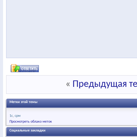
«
Предыдущая т
Метки этой темы
1с
срм
Просмотреть облако меток
Социальные закладки