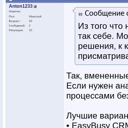
Anton1233
Сообщение 
Новичок
Пол
Мужской
Возраст
30
Из того что
Сообщений
2
Репутация
10
так себе. М
решения, к 
присматрив
Так, вмененны
Если нужен ана
процессами бе
Лучшие вариан
• EasyBusy CR