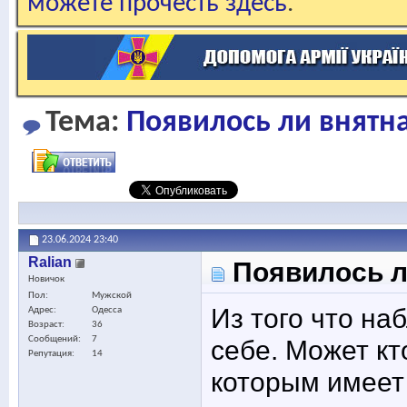
можете прочесть здесь
.
Тема:
Появилось ли внятна
23.06.2024
23:40
Ralian
Появилось л
Новичок
Пол
Мужской
Из того что на
Адрес
Одесса
Возраст
36
Сообщений
7
себе. Может кт
Репутация
14
которым имеет