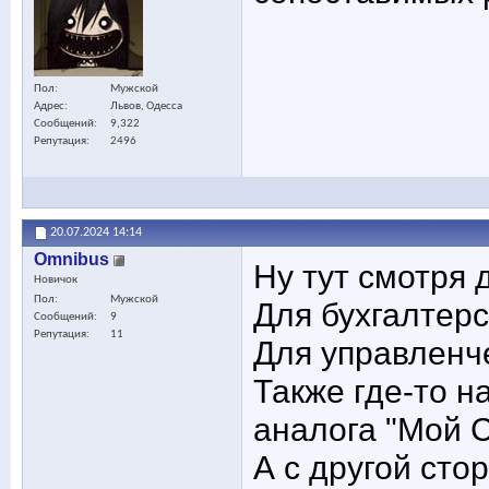
Пол
Мужской
Адрес
Львов, Одесса
Сообщений
9,322
Репутация
2496
20.07.2024
14:14
Omnibus
Ну тут смотря д
Новичок
Пол
Мужской
Для бухгалтерс
Сообщений
9
Репутация
11
Для управленч
Также где-то н
аналога "Мой С
А с другой сто