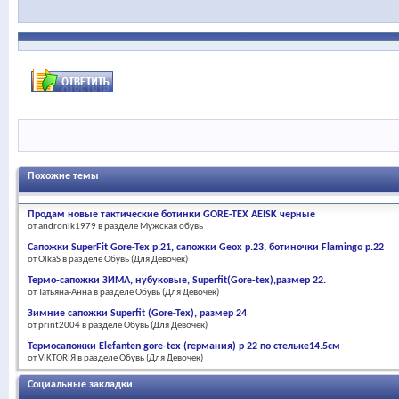
Похожие темы
Продам новые тактические ботинки GORE-TEX AEISK черные
от andronik1979 в разделе Мужская обувь
Сапожки SuperFit Gore-Tex р.21, сапожки Geox р.23, ботиночки Flamingo р.22
от OlkaS в разделе Обувь (Для Девочек)
Термо-сапожки ЗИМА, нубуковые, Superfit(Gore-tex),размер 22.
от Татьяна-Анна в разделе Обувь (Для Девочек)
Зимние cапожки Superfit (Gore-Tex), размер 24
от print2004 в разделе Обувь (Для Девочек)
Термосапожки Elefanten gore-tex (германия) р 22 по стельке14.5см
от VIKTORIЯ в разделе Обувь (Для Девочек)
Социальные закладки