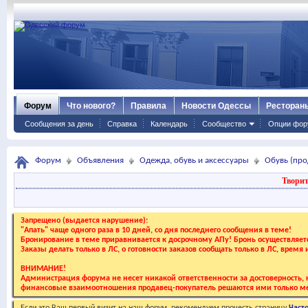
Форум
Что нового?
Правила
Новости Одессы
Ресторан
Сообщения за день
Справка
Календарь
Сообщество
Опции фор
Форум
Объявления
Одежда, обувь и аксессуары
Обувь (про
Творит
Запрещено (выдается нарушение):
"Апать" чаще одного раза в 10 дней, со дня последнего сообщения в теме!
Бронирование в теме приравнивается к досрочному АПу! Бронь осуществляе
Заказы делать только в ЛС, о готовности заказов сообщать только в ЛС, время
ВНИМАНИЕ!
Администрация форума не несет никакой ответственности за достоверность, к
финансовые взаимоотношения продавец-покупатель решаются ими только ме