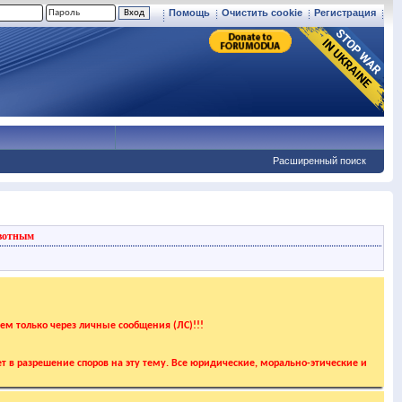
Помощь
Очистить cookie
Регистрация
Расширенный поиск
вотным
аем только через личные сообщения (ЛС)!!!
т в разрешение споров на эту тему. Все юридические, морально-этические и