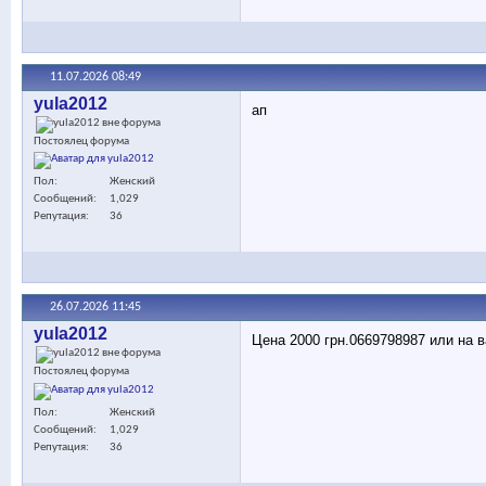
11.07.2026
08:49
yula2012
ап
Постоялец форума
Пол
Женский
Сообщений
1,029
Репутация
36
26.07.2026
11:45
yula2012
Цена 2000 грн.0669798987 или на 
Постоялец форума
Пол
Женский
Сообщений
1,029
Репутация
36