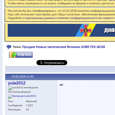
Если это Ваш первый визит на наш форум, рекомендуем прочесть страницу
Част
Чтобы иметь возможность оставлять сообщения на форуме и получить доступ к
Мы хотели бы Вас поинформировать, что 23.05.2018 политика конфиденциальнос
Наш сайт использует куки-файлы для сбора статистики, обеспечения функционал
Подробнее
о персональных данных и политике конфиденциальности вы можете п
Тема:
Продам Новые тактические ботинки GORE-TEX AEISK
03.02.2026
11:40
yula2012
ап
Постоялец форума
Пол
Женский
Сообщений
1,029
Репутация
36