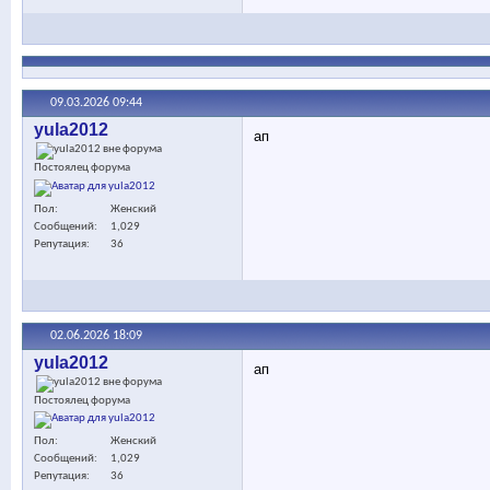
09.03.2026
09:44
yula2012
ап
Постоялец форума
Пол
Женский
Сообщений
1,029
Репутация
36
02.06.2026
18:09
yula2012
ап
Постоялец форума
Пол
Женский
Сообщений
1,029
Репутация
36