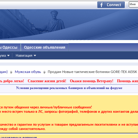
ы Одессы
Одесские объявления
ума
Навигация
дам)
Мужская обувь
Продам Новые тактические ботинки GORE-TEX AEISK
ь добро легко!
Спасение жизни детей!
Окажи помощь Ветерану!
Помощь жи
Условия размещения рекламных баннеров и объявлений на форуме
тся путем общения через личные/публичные сообщения!
 и место встреч только в ЛС, запросы фотографий, телефонов и других контактов дел
ачество и гарантии по услугам и товарам предлагаемым посетителями и не вступае
жду собой самостоятельно.