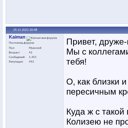
29.11.2023
20:48
Kaiman
Привет, друже-
Постоялец форума
Пол
Мужской
Мы с коллегам
Возраст
43
Сообщений
1,401
тебя!
Репутация
493
О, как близки 
пересичным кр
Куда ж с такой
Колизею не про