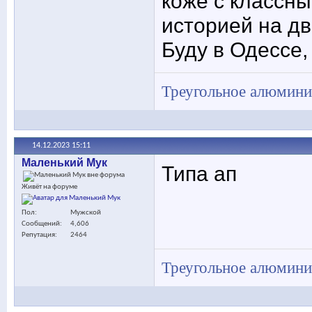
коже с классны
историей на дв
Буду в Одессе,
Треугольное алюминие
14.12.2023
15:11
Маленький Мук
Типа ап
Живёт на форуме
Пол
Мужской
Сообщений
4,606
Репутация
2464
Треугольное алюминие