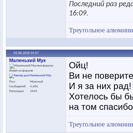
Последний раз ред
16:09
.
Треугольное алюминие
03.06.2026
01:57
Маленький Мук
Ойц!
Живёт на форуме
Ви не поверите
Пол
Мужской
И я за них рад!
Сообщений
4,606
Репутация
2464
Хотелось бы б
на том спасибо
Треугольное алюминие