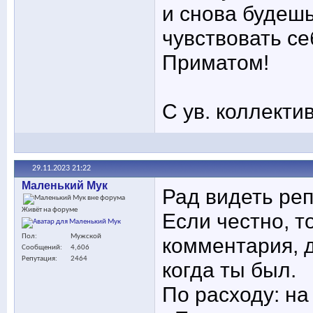
и снова будеш
чувствовать с
Приматом!
С ув. коллекти
29.11.2023
21:22
Маленький Мук
Рад видеть ре
Живёт на форуме
Если честно, т
Пол
Мужской
комментария, 
Сообщений
4,606
Репутация
2464
когда ты был.
По расходу: на