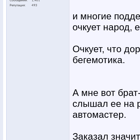
Сообщений
1,401
Репутация
493
и многие подд
очкует народ, 
Очкует, что до
бегемотика.
А мне вот брат
слышал ее на 
автомастер.
Заказал значит