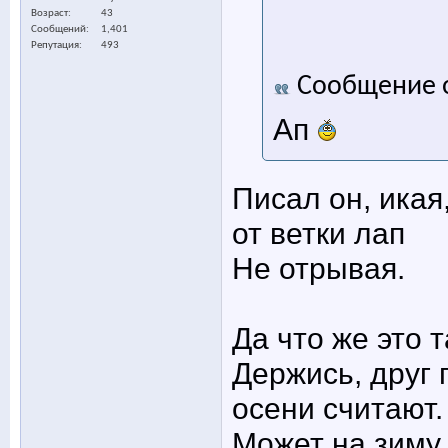
Возраст
43
Сообщений
1,401
Репутация
493
Сообщение 
Ап
Писал он, икая
от ветки лап
Не отрывая.
Да что же это 
Держись, друг 
осени считают.
Может на зиму 