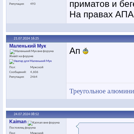
приматов и бе
Репутация
493
На правах АПА
21.07.2024
16:25
Маленький Мук
Ап
Живёт на форуме
Пол
Мужской
Сообщений
4,606
Репутация
2464
Треугольное алюминие
24.07.2024
08:52
Kaiman
Постоялец форума
Пол
Мужской