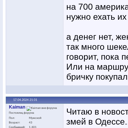
на 700 америк
нужно ехать их
а денег нет, ж
так много шеке
говорит, пока 
Или на маршрут
бричку покупал
17.04.2024
21:31
Kaiman
Читаю в новост
Постоялец форума
Пол
Мужской
змей в Одессе.
Возраст
43
Сообщений
1,401