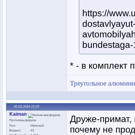
https://www.
dostavlyayut
avtomobilyah
bundestaga-
* - в комплект
Треугольное алюминие
05.03.2024
21:29
Kaiman
Друже-примат, 
Постоялец форума
Пол
Мужской
почему не прод
Возраст
43