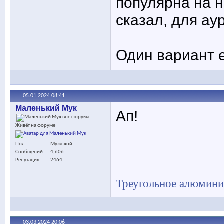
популярна на н
сказал, для ау
Один вариант е
05.01.2024
08:41
Маленький Мук
Ап!
Живёт на форуме
Пол
Мужской
Сообщений
4,606
Репутация
2464
Треугольное алюминие
03.03.2024
20:06