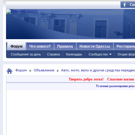
Форум
Что нового?
Правила
Новости Одессы
Ресторан
Сообщения за день
Справка
Календарь
Сообщество
Опции фор
Форум
Объявления
Авто, мото, вело и другие средства передв
Творить добро легко!
Спасение жизни 
Условия размещения рек