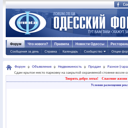
Форум
Что нового?
Правила
Новости Одессы
Ресторан
Сообщения за день
Справка
Календарь
Сообщество
Опции фор
Форум
Объявления
Недвижимость
Продам
Разное (гараж
Сдам крытое место парковку на закрытой охраняемой стоянке возле о
Творить добро легко!
Спасение жизни 
Условия размещения рек