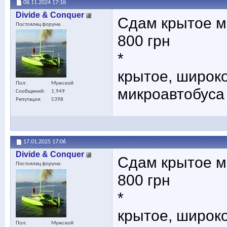
08.11.2024
17:18
Divide & Conquer
Сдам крытое ме
Постоялец форума
800 грн
*
крытое, широко
Пол
Мужской
микроавтобуса
Сообщений
1,949
Репутация
5398
17.01.2025
17:06
Divide & Conquer
Сдам крытое ме
Постоялец форума
800 грн
*
крытое, широко
Пол
Мужской