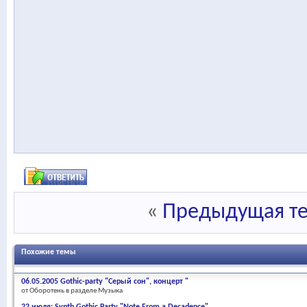
«
Предыдущая т
Похожие темы
06.05.2005 Gothic-party "Серый сон", концерт "
от Оборотень в разделе Музыка
22 июля: Synth Gothic Party "Note From a Decadence"