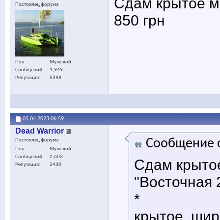
Сдам крытое ме
Постоялец форума
850 грн
Пол
Мужской
Сообщений
1,949
Репутация
5398
05.04.2023
06:59
Dead Warrior
Сообщение 
Постоялец форума
Пол
Мужской
Сообщений
2,603
Сдам крыто
Репутация
2430
"Восточная 2
*
крытое, шир