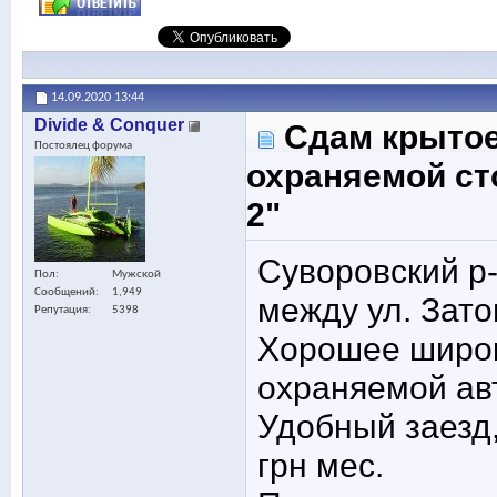
14.09.2020
13:44
Divide & Conquer
Сдам крытое
Постоялец форума
охраняемой ст
2"
Суворовский р-
Пол
Мужской
Сообщений
1,949
между ул. Зато
Репутация
5398
Хорошее широк
охраняемой авт
Удобный заезд,
грн мес.