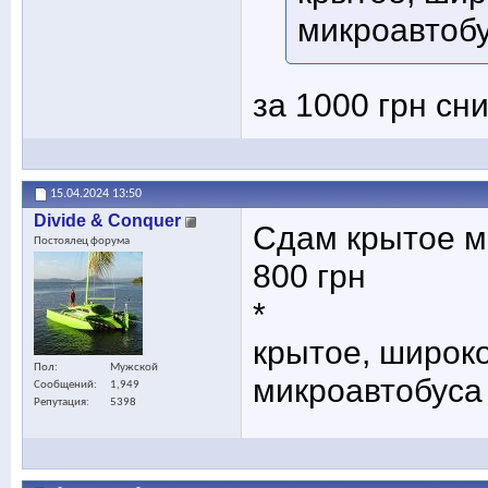
микроавтоб
за 1000 грн сн
15.04.2024
13:50
Divide & Conquer
Сдам крытое ме
Постоялец форума
800 грн
*
крытое, широко
Пол
Мужской
микроавтобуса
Сообщений
1,949
Репутация
5398