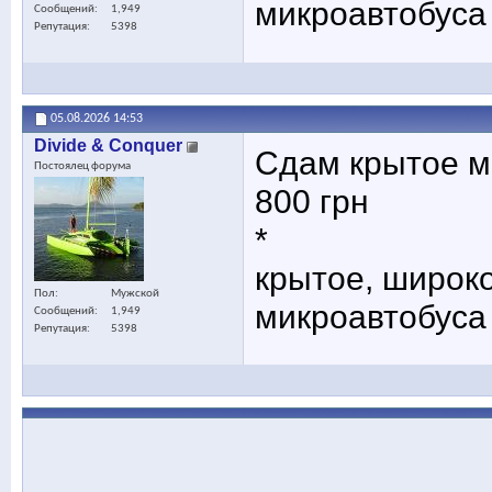
микроавтобуса
Сообщений
1,949
Репутация
5398
05.08.2026
14:53
Divide & Conquer
Сдам крытое ме
Постоялец форума
800 грн
*
крытое, широко
Пол
Мужской
микроавтобуса
Сообщений
1,949
Репутация
5398