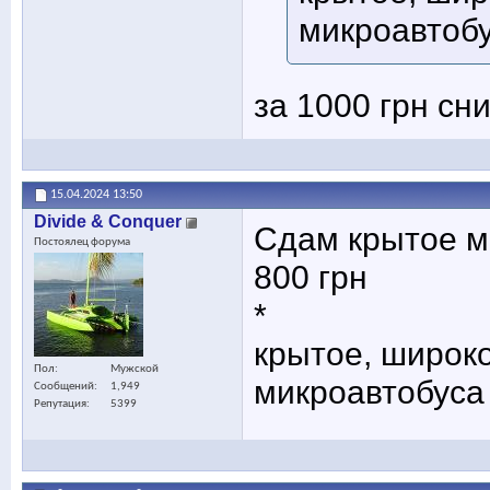
микроавтоб
за 1000 грн сн
15.04.2024
13:50
Divide & Conquer
Сдам крытое ме
Постоялец форума
800 грн
*
крытое, широко
Пол
Мужской
микроавтобуса
Сообщений
1,949
Репутация
5399