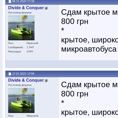
08.11.2024
17:18
Divide & Conquer
Сдам крытое ме
Постоялец форума
800 грн
*
крытое, широко
Пол
Мужской
микроавтобуса
Сообщений
1,949
Репутация
5399
17.01.2025
17:06
Divide & Conquer
Сдам крытое ме
Постоялец форума
800 грн
*
крытое, широко
Пол
Мужской