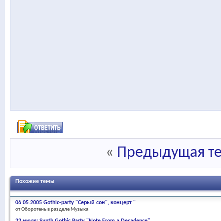
«
Предыдущая т
Похожие темы
06.05.2005 Gothic-party "Серый сон", концерт "
от Оборотень в разделе Музыка
22 июля: Synth Gothic Party "Note From a Decadence"