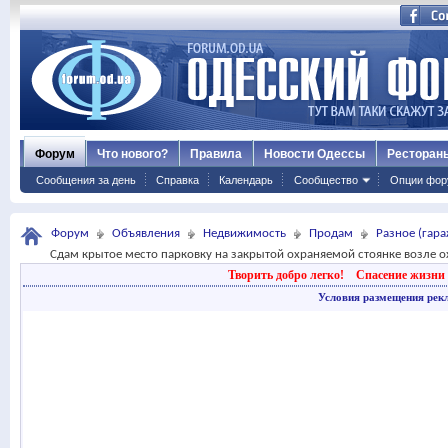
Форум
Что нового?
Правила
Новости Одессы
Ресторан
Сообщения за день
Справка
Календарь
Сообщество
Опции фор
Форум
Объявления
Недвижимость
Продам
Разное (гараж
Сдам крытое место парковку на закрытой охраняемой стоянке возле о
Творить добро легко!
Спасение жизни 
Условия размещения рек