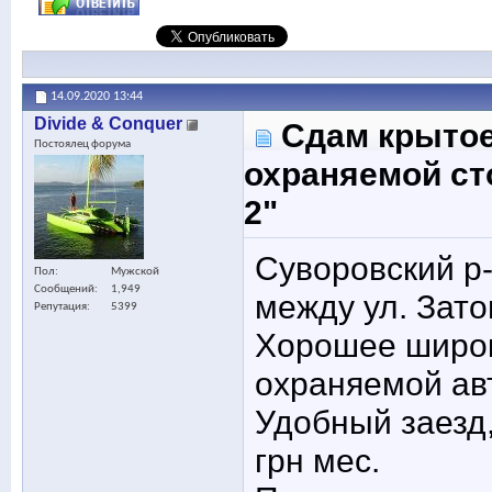
14.09.2020
13:44
Divide & Conquer
Сдам крытое
Постоялец форума
охраняемой ст
2"
Суворовский р-
Пол
Мужской
Сообщений
1,949
между ул. Зато
Репутация
5399
Хорошее широк
охраняемой авт
Удобный заезд,
грн мес.