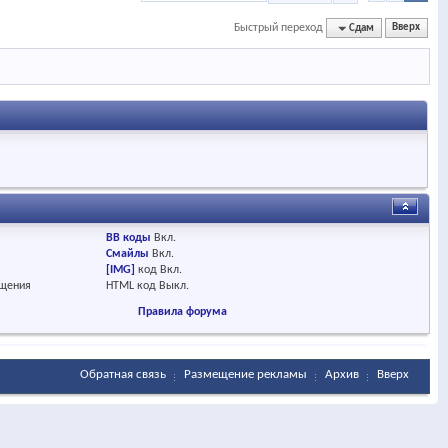
Быстрый переход
Сдам
Вверх
BB коды
Вкл.
Смайлы
Вкл.
[IMG]
код
Вкл.
бщения
HTML код
Выкл.
Правила форума
Обратная связь
Размещение рекламы
Архив
Вверх