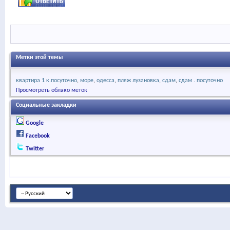
Метки этой темы
квартира 1 к.посуточно
море
одесса
пляж лузановка
сдам
сдам . посуточно
Просмотреть облако меток
Социальные закладки
Google
Facebook
Twitter