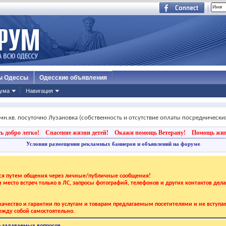
ы Одессы
Одесские объявления
ума
Навигация
мн.кв. посуточно Лузановка (собственность и отсутствие оплаты посреднических
ь добро легко!
Спасение жизни детей!
Окажи помощь Ветерану!
Помощь жи
Условия размещения рекламных баннеров и объявлений на форуме
тся путем общения через личные/публичные сообщения!
 и место встреч только в ЛС, запросы фотографий, телефонов и других контактов дел
ачество и гарантии по услугам и товарам предлагаемым посетителями и не вступае
жду собой самостоятельно.