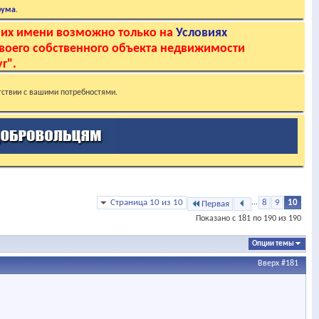
рума
.
 их имени возможно только на
Условиях
своего собственного объекта недвижимости
г".
тствии с вашими потребностями.
Страница 10 из 10
...
8
9
10
Первая
Показано с 181 по 190 из 190
Опции темы
Вверх
#181