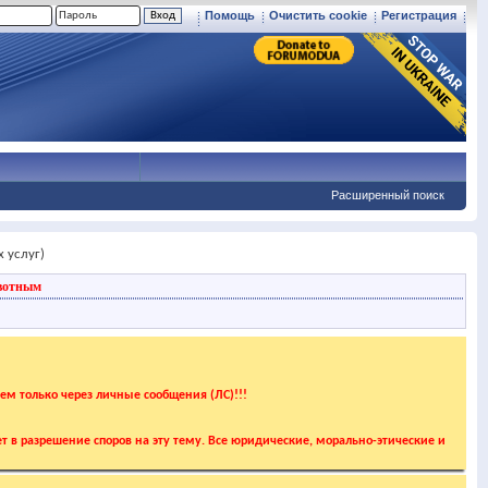
Помощь
Очистить cookie
Регистрация
Расширенный поиск
 услуг)
вотным
аем только через личные сообщения (ЛС)!!!
т в разрешение споров на эту тему. Все юридические, морально-этические и