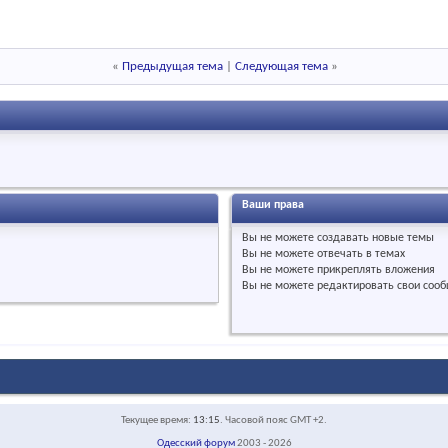
«
Предыдущая тема
|
Следующая тема
»
Ваши права
Вы
не можете
создавать новые темы
Вы
не можете
отвечать в темах
Вы
не можете
прикреплять вложения
Вы
не можете
редактировать свои соо
Текущее время:
13:15
. Часовой пояс GMT +2.
Одесский форум
2003 - 2026