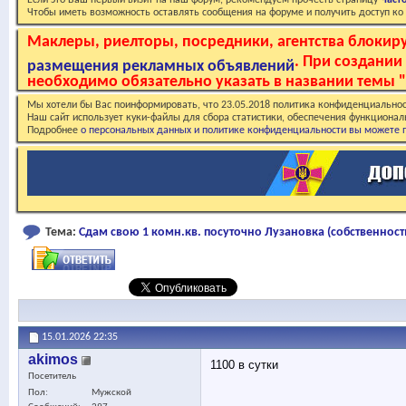
Если это Ваш первый визит на наш форум, рекомендуем прочесть страницу
Част
Чтобы иметь возможность оставлять сообщения на форуме и получить доступ к
Маклеры, риелторы, посредники, агентства блоки
. При создани
размещения рекламных объявлений
необходимо обязательно указать в названии темы "
Мы хотели бы Вас поинформировать, что 23.05.2018 политика конфиденциальнос
Наш сайт использует куки-файлы для сбора статистики, обеспечения функционал
Подробнее
о персональных данных и политике конфиденциальности вы можете п
Тема:
Сдам свою 1 комн.кв. посуточно Лузановка (собственность
15.01.2026
22:35
akimos
1100 в сутки
Посетитель
Пол
Мужской