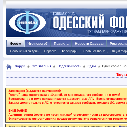
Форум
Что нового?
Правила
Новости Одессы
Ресторан
Сообщения за день
Справка
Календарь
Сообщество
Опции фор
Форум
Объявления
Недвижимость
Сдам
Сдам свою 1 ко
Творит
Запрещено (выдается нарушение):
"Апать" чаще одного раза в 10 дней, со дня последнего сообщения в теме!
Бронирование в теме приравнивается к досрочному АПу! Бронь осуществляе
Заказы делать только в ЛС, о готовности заказов сообщать только в ЛС, время
ВНИМАНИЕ!
Администрация форума не несет никакой ответственности за достоверность, к
финансовые взаимоотношения продавец-покупатель решаются ими только ме