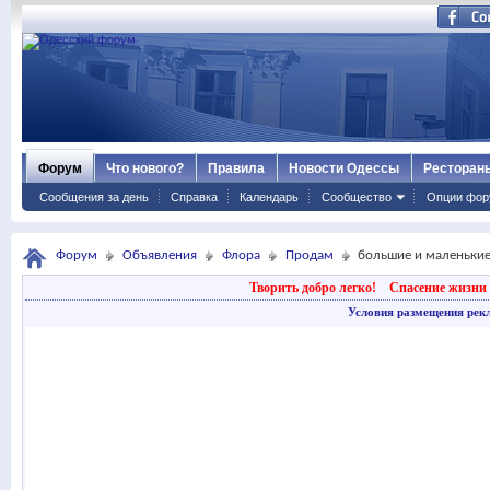
Форум
Что нового?
Правила
Новости Одессы
Ресторан
Сообщения за день
Справка
Календарь
Сообщество
Опции фор
Форум
Объявления
Флора
Продам
большие и маленьки
Творить добро легко!
Спасение жизни 
Условия размещения рек