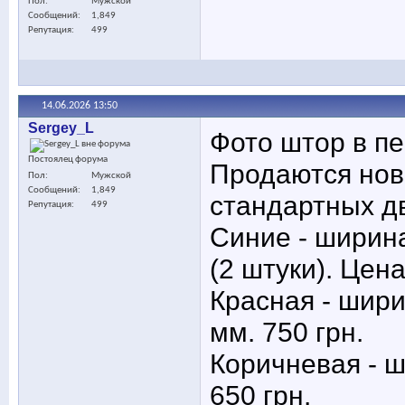
Пол
Мужской
Сообщений
1,849
Репутация
499
14.06.2026
13:50
Sergey_L
Фото штор в пе
Постоялец форума
Продаются нов
Пол
Мужской
Сообщений
1,849
стандартных дв
Репутация
499
Синие - ширина
(2 штуки). Цена
Красная - шири
мм. 750 грн.
Коричневая - ш
650 грн.