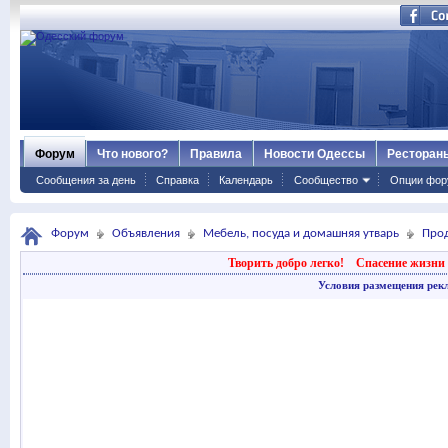
Форум
Что нового?
Правила
Новости Одессы
Ресторан
Сообщения за день
Справка
Календарь
Сообщество
Опции фор
Форум
Объявления
Мебель, посуда и домашняя утварь
Про
Творить добро легко!
Спасение жизни 
Условия размещения рек