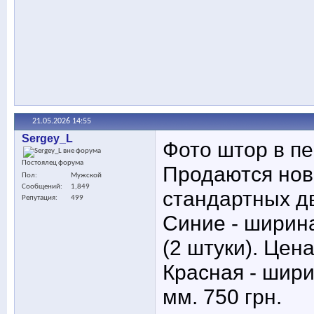
21.05.2026
14:55
Sergey_L
Фото штор в пе
Постоялец форума
Продаются нов
Пол
Мужской
Сообщений
1,849
стандартных дв
Репутация
499
Синие - ширина
(2 штуки). Цена
Красная - шири
мм. 750 грн.