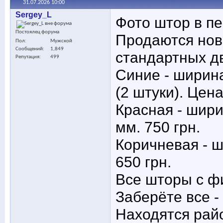
31.07.2026
10:00
Sergey_L
Фото штор в пе
Постоялец форума
Продаются нов
Пол
Мужской
Сообщений
1,849
стандартных дв
Репутация
499
Синие - ширина
(2 штуки). Цена
Красная - шири
мм. 750 грн.
Коричневая - ш
650 грн.
Все шторы с фи
Заберёте все -
Находятся рай