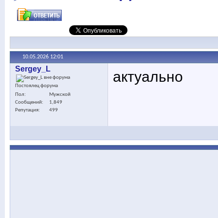
10.05.2026
12:01
Sergey_L
актуально
Постоялец форума
Пол
Мужской
Сообщений
1,849
Репутация
499