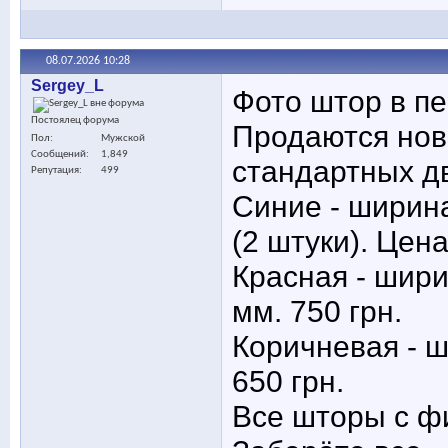
08.07.2026
10:28
Sergey_L
Фото штор в пе
Постоялец форума
Продаются нов
Пол
Мужской
Сообщений
1,849
стандартных дв
Репутация
499
Синие - ширина
(2 штуки). Цена
Красная - шири
мм. 750 грн.
Коричневая - ш
650 грн.
Все шторы с фи