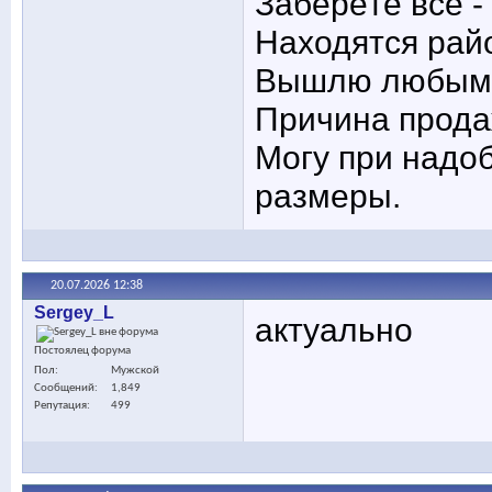
Заберёте все -
Находятся рай
Вышлю любым 
Причина прода
Могу при надо
размеры.
20.07.2026
12:38
Sergey_L
актуально
Постоялец форума
Пол
Мужской
Сообщений
1,849
Репутация
499