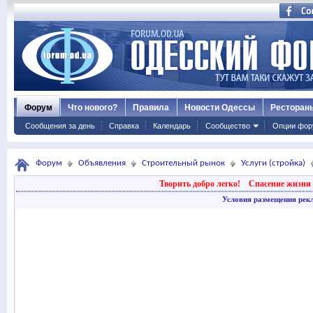
Форум
Что нового?
Правила
Новости Одессы
Ресторан
Сообщения за день
Справка
Календарь
Сообщество
Опции фор
Форум
Объявления
Строительный рынок
Услуги (стройка)
Творить добро легко!
Спасение жизни 
Условия размещения рек