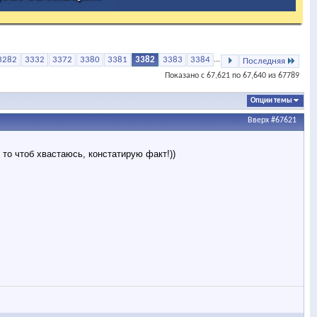
3282
3332
3372
3380
3381
3382
3383
3384
...
Последняя
Показано с 67,621 по 67,640 из 67789
Опции темы
Вверх
#67621
 то чтоб хвастаюсь, констатирую факт!))