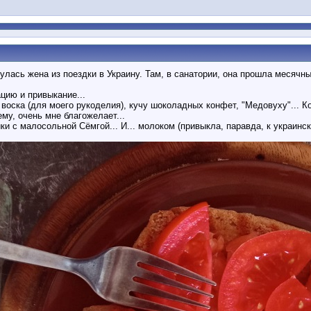
улась жена из поездки в Украину. Там, в санатории, она прошла месячный
цию и привыкание...
воска (для моего рукоделия), кучу шоколадных конфет, "Медовуху"... Ко
ему, очень мне благожелает...
ки с малосольной Сёмгой... И... молоком (привыкла, паравда, к украинско