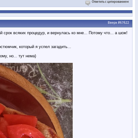
Ответить с цитированием
Вверх
#67622
 срок всяких процедур, и вернулась ко мне... Потому что... а шож!
стюмчик, который я успел загадить...
му, но... тут нема)