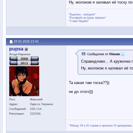
Ну, молоком я заливал её тоску по
"Борітеся - поборете"
"Русофобії не буває забагато"
"Слава Україні"
29.05.2026
21:41
pupsa
Сообщение от
Ніколи
Ягода Маринка
Справедливо... А кружочки 
Ну, молоком я заливал её т
Та какая там тоска??))
не до этого)))
Пол
Женский
Адрес
Одесса, Украина
Сообщений
220,116
Репутация
222506
"Между 34 и 35 годами я прожила 10 прекрасных 