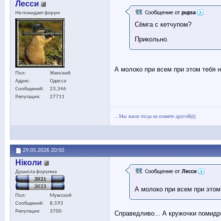
Лесси
Сообщение от
pupsa
Не покидает форум
Сёмга с кетчупом?
Прикольно.
А молоко при всем при этом тебя 
Пол
Женский
Адрес
Одесса
Сообщений
23,346
Репутация
27711
...Мы жили тогда на планете другой((((
29.05.2026
20:50
Ніколи
Сообщение от
Лесси
Душніла форумна
А молоко при всем при этом
Пол
Мужской
Сообщений
8,593
Репутация
3700
Справедливо... А кружочки помидр