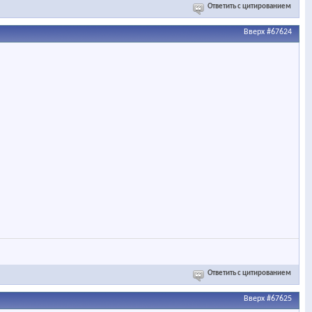
Ответить с цитированием
Вверх
#67624
Ответить с цитированием
Вверх
#67625