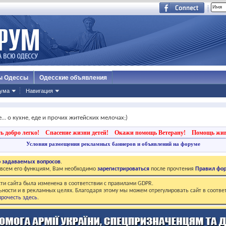
ы Одессы
Одесские объявления
ума
Навигация
... о кухне, еде и прочих житейских мелочах;)
ь добро легко!
Спасение жизни детей!
Окажи помощь Ветерану!
Помощь жи
Условия размещения рекламных баннеров и объявлений на форуме
о задаваемых вопросов
.
о всем его функциям, Вам необходимо
зарегистрироваться
после прочтения
Правил фо
ти сайта была изменена в соответствии с правилами GDPR.
ьности и в рекламных целях. Благодаря этому мы можем отрегулировать сайт в соотве
рочесть здесь
.