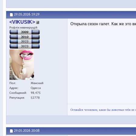
29.05.2026
19:29
<VIKUSIK>
Открыла сезон галет. Как же это вк
Рофлік невмирущій
Пол
Женский
Адрес
Одесса
Сообщений
98,475
Репутация
52778
Оставайся человеком, какие бы животные тебя не 
29.05.2026
20:08