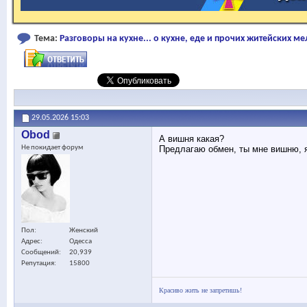
Тема:
Разговоры на кухне... о кухне, еде и прочих житейских ме
29.05.2026
15:03
Obod
А вишня какая?
Не покидает форум
Предлагаю обмен, ты мне вишню, я 
Пол
Женский
Адрес
Одесса
Сообщений
20,939
Репутация
15800
Красиво жить не запретишь!