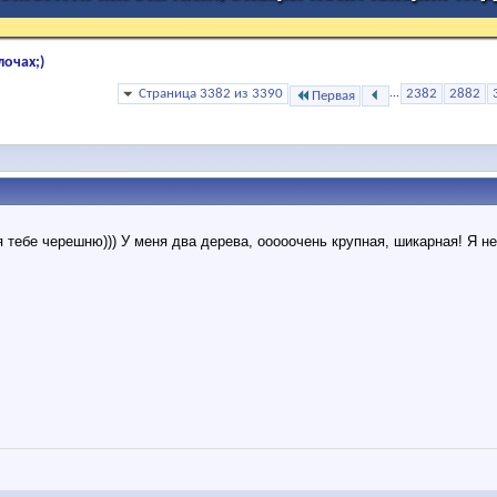
лочах;)
Страница 3382 из 3390
...
2382
2882
Первая
тебе черешню))) У меня два дерева, ооооочень крупная, шикарная! Я не