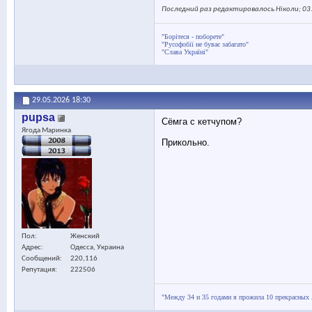
Последний раз редактировалось Ніколи; 03
"Борітеся - поборете"
"Русофобії не буває забагато"
"Слава Україні"
29.05.2026
18:30
pupsa
Сёмга с кетчупом?
Ягода Маринка
Прикольно.
Пол
Женский
Адрес
Одесса, Украина
Сообщений
220,116
Репутация
222506
"Между 34 и 35 годами я прожила 10 прекрасных 