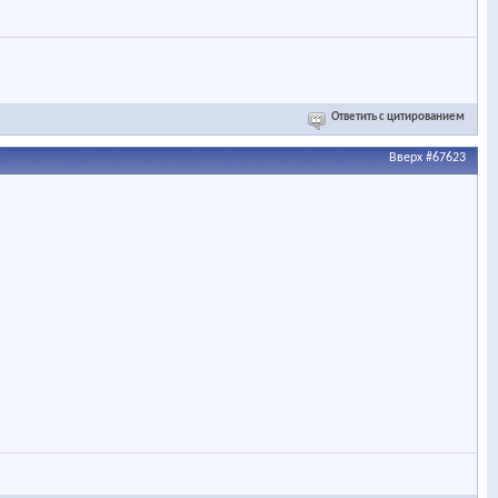
Ответить с цитированием
Вверх
#67623