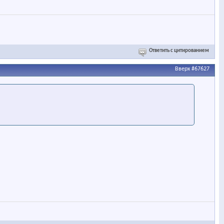
Ответить с цитированием
Вверх
#67627