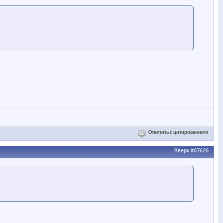
Ответить с цитированием
Вверх
#67626