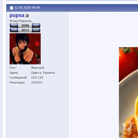
12.06.2026
06:44
pupsa
Ягода Маринка
Пол
Женский
Адрес
Одесса, Украина
Сообщений
220,134
Репутация
222524