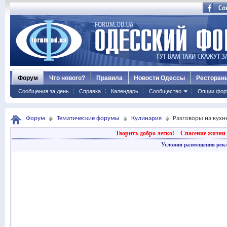
Форум
Что нового?
Правила
Новости Одессы
Ресторан
Сообщения за день
Справка
Календарь
Сообщество
Опции фор
Форум
Тематические форумы
Кулинария
Разговоры на кухне
Творить добро легко!
Спасение жизни 
Условия размещения рек