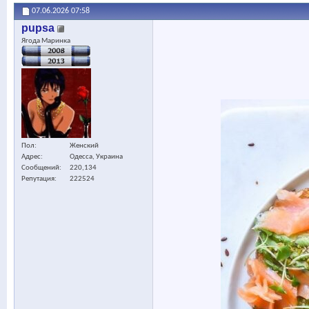
07.06.2026
07:58
pupsa
Ягода Маринка
Пол
Женский
Адрес
Одесса, Украина
Сообщений
220,134
Репутация
222524