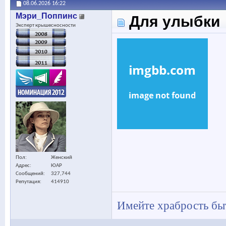
08.06.2026
16:22
Мэри_Поппинс
Для улыбки
Эксперт крышесносности
Пол
Женский
Адрес
ЮАР
Сообщений
327,744
Репутация
414910
Имейте храбрость быт