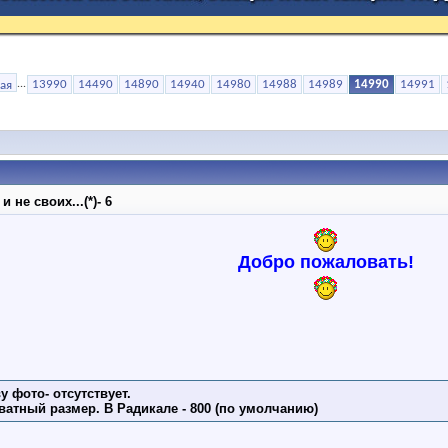
...
13990
14490
14890
14940
14980
14988
14989
14990
14991
не своих...(*)- 6
Добро пожаловать!
 фото- отсутствует.
ватный размер. В Радикале - 800 (по умолчанию)