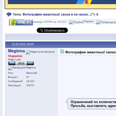
Тема:
Фотографии животных! своих и не своих...(*)- 6
Первая
Страница 14990 из 15132
25.05.2015
20:09
Megiona
Фотографии животных! своих и 
Модератор
Magic Lady
Пол
Женский
Возраст
37
Сообщений
18,657
Репутация
10670
Ограничений по количеству
Просьба, выставлять адек