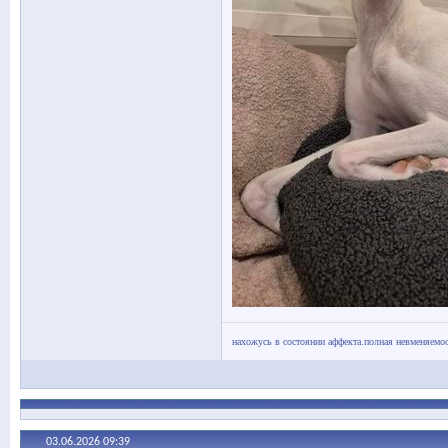
нахожусь в состоянии аффекта.полная невменяемос
03.06.2026
09:39