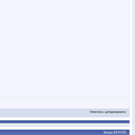
Ответить с цитированием
Вверх
#299782