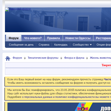
Форум
Что нового?
Правила
Новости Одессы
Ресторан
Сообщения за день
Справка
Календарь
Сообщество
Опции фор
Форум
Тематические форумы
Флора и фауна
Жизнь животн
Творит
Если это Ваш первый визит на наш форум, рекомендуем прочесть страницу
Част
Чтобы иметь возможность оставлять сообщения на форуме и получить доступ к
Мы хотели бы Вас поинформировать, что 23.05.2018 политика конфиденциальнос
Наш сайт использует куки-файлы для сбора статистики, обеспечения функционал
Подробнее
о персональных данных и политике конфиденциальности вы можете п