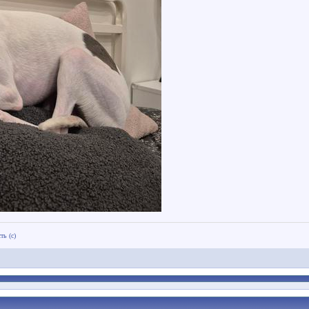
ть (с)