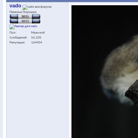
vado
Пекельні борошна
Пол
Мужской
Сообщений
56,220
Репутация
164404