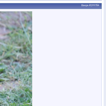
Вверх
#299784