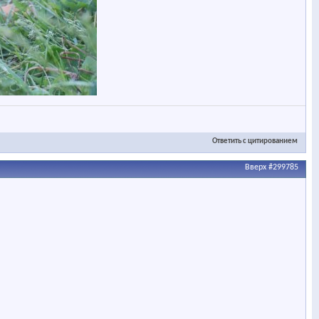
Ответить с цитированием
Вверх
#299785