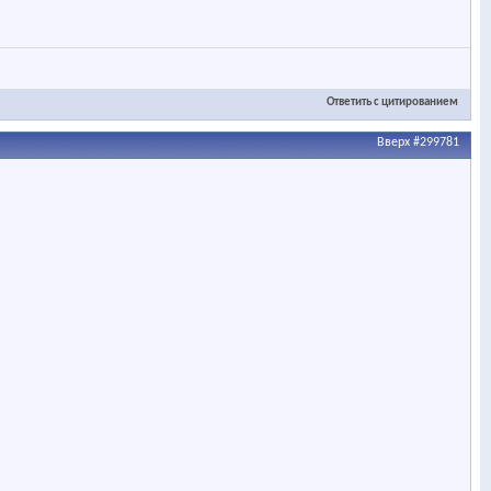
Ответить с цитированием
Вверх
#299781