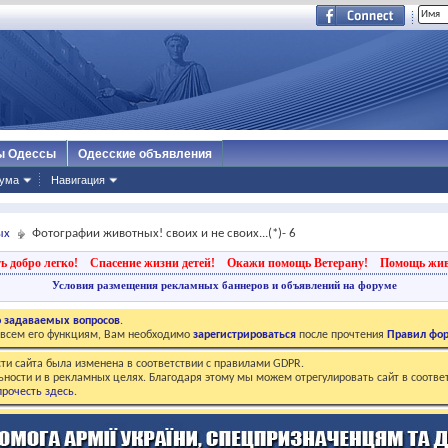
ы Одессы
Одесские объявления
ума
Навигация
ых
Фотографии животных! своих и не своих...(*)- 6
ь добро легко!
Спасение жизни детей!
Окажи помощь Ветерану!
Помощь жи
Условия размещения рекламных баннеров и объявлений на форуме
о задаваемых вопросов
.
о всем его функциям, Вам необходимо
зарегистрироваться
после прочтения
Правил фо
ти сайта была изменена в соответствии с правилами GDPR.
ьности и в рекламных целях. Благодаря этому мы можем отрегулировать сайт в соотве
рочесть здесь
.