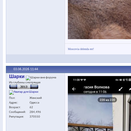
Moscovia delenda est!
03.06.2026
11:44
Шарки
Из глубины смотрящая
Пол
Женский
Адрес
Одесса
Возраст
62
Сообщений
284,496
Репутация
370550