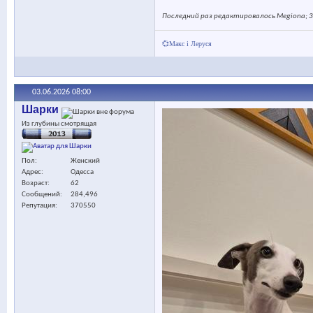
Последний раз редактировалось Megiona; 3
💞Макс і Леруся
03.06.2026
08:00
Шарки
Из глубины смотрящая
Пол
Женский
Адрес
Одесса
Возраст
62
Сообщений
284,496
Репутация
370550