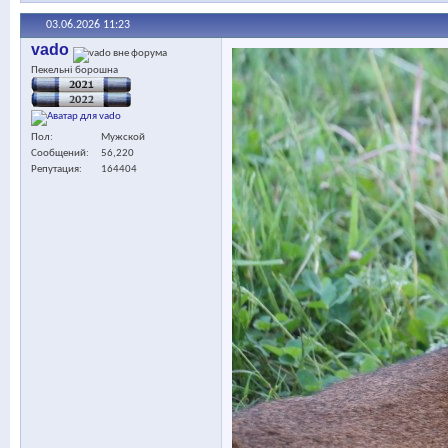
03.06.2026
11:23
vado
Пекельні борошна
Пол
Мужской
Сообщений
56,220
Репутация
164404