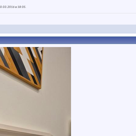
0.03.2016 в
18:05
.