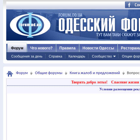
Форум
Что нового?
Правила
Новости Одессы
Ресторан
Сообщения за день
Справка
Календарь
Сообщество
Опции фор
Форум
Общие форумы
Книга жалоб и предложений
Вопросы
Творить добро легко!
Спасение жизни 
Условия размещения рек