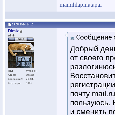
mamihlapinatapai
25.08.2024
14:10
Dimiz
Сообщение 
admin
Добрый день
от своего п
разлогинюсь
Пол
Мужской
Восстановит
Адрес
Odessa
Сообщений
21,130
регистрации
Репутация
5406
почту mail.r
пользуюсь. 
и сменить п