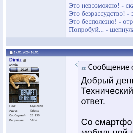
Это невозможно! - ск
Это безрассудство! -
Это бесполезно! - отр
Попробуй... - шепнул
19.01.2024
16:01
Dimiz
Сообщение 
admin
Добрый ден
Технический
ответ.
Пол
Мужской
Адрес
Odessa
Сообщений
21,130
Со смартфо
Репутация
5406
мобильной 