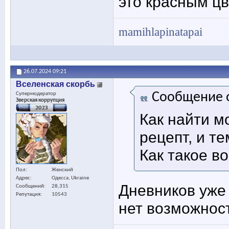
это красным цв
mamihlapinatapai
26.07.2024
09:21
Вселенская скорбь
Сообщение 
Супермодератор
Зверская коррупция
Как найти м
рецепт, и т
Как такое в
Пол
Женский
Адрес
Одесса, Ukraine
Дневников уже 
Сообщений
28,315
Репутация
10543
нет возможнос