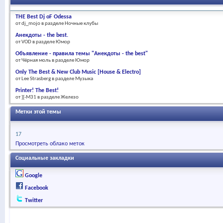
THE Best Dj oF Odessa
от dj_mojo в разделе Ночные клубы
Анекдоты - the best.
от VOD в разделе Юмор
Объявление - правила темы "Анекдоты - the best"
от Чёрная моль в разделе Юмор
Only The Best & New Club Music [House & Electro]
от Lee Strasberg в разделе Музыка
Printer! The Best!
от ][-M31 в разделе Железо
Метки этой темы
17
Просмотреть облако меток
Социальные закладки
Google
Facebook
Twitter