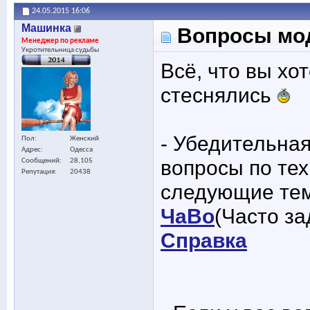
24.05.2015
16:06
Машинка
Вопросы модер
Менеджер по рекламе
Укротительница судьбы
Всё, что вы хо
стеснялись
- Убедительная
Пол
Женский
Адрес
Одесса
вопросы по тех
Сообщений
28,105
Репутация
20438
следующие те
ЧаВо
(Часто з
Справка