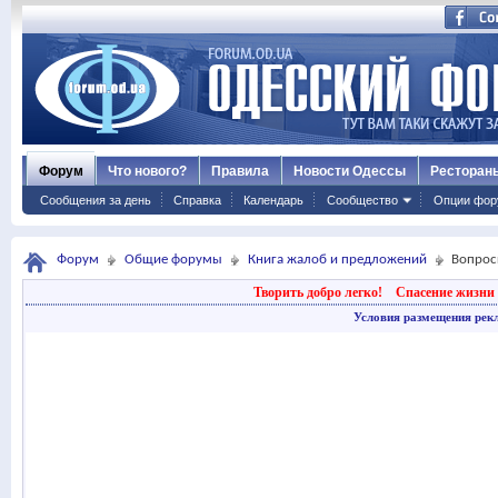
Форум
Что нового?
Правила
Новости Одессы
Ресторан
Сообщения за день
Справка
Календарь
Сообщество
Опции фор
Форум
Общие форумы
Книга жалоб и предложений
Вопросы
Творить добро легко!
Спасение жизни 
Условия размещения рек