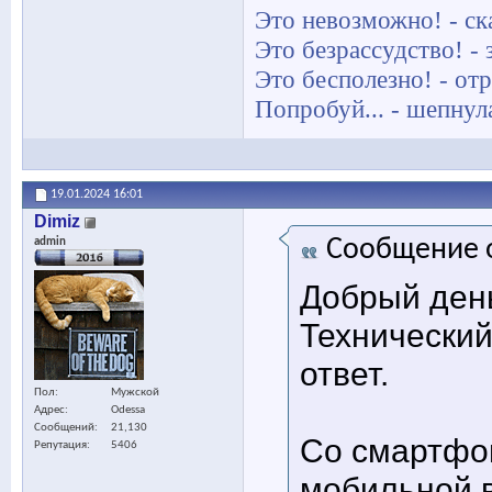
Это невозможно! - ск
Это безрассудство! -
Это бесполезно! - отр
Попробуй... - шепнул
19.01.2024
16:01
Dimiz
Сообщение 
admin
Добрый ден
Технический
ответ.
Пол
Мужской
Адрес
Odessa
Сообщений
21,130
Со смартфо
Репутация
5406
мобильной 