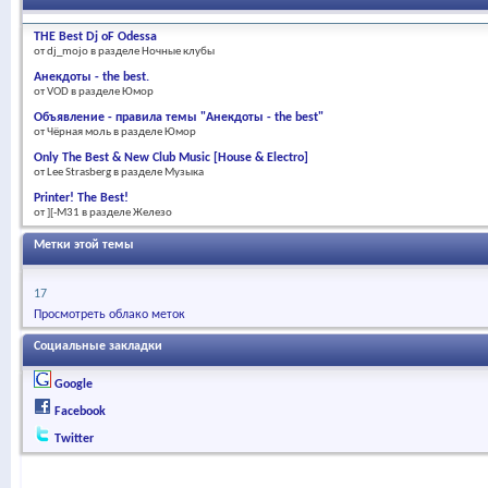
THE Best Dj oF Odessa
от dj_mojo в разделе Ночные клубы
Анекдоты - the best.
от VOD в разделе Юмор
Объявление - правила темы "Анекдоты - the best"
от Чёрная моль в разделе Юмор
Only The Best & New Club Music [House & Electro]
от Lee Strasberg в разделе Музыка
Printer! The Best!
от ][-M31 в разделе Железо
Метки этой темы
17
Просмотреть облако меток
Социальные закладки
Google
Facebook
Twitter