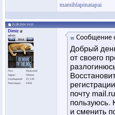
mamihlapinatapai
25.08.2024
14:10
Dimiz
Сообщение 
admin
Добрый день
от своего п
разлогинюсь
Пол
Мужской
Восстановит
Адрес
Odessa
Сообщений
21,130
регистрации
Репутация
5406
почту mail.r
пользуюсь. 
и сменить п