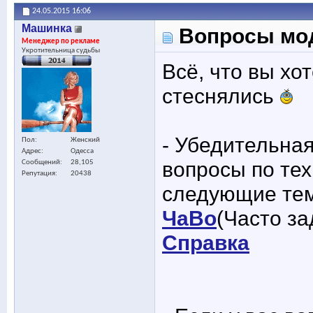
24.05.2015
16:06
Машинка
Вопросы модер
Менеджер по рекламе
Укротительница судьбы
Всё, что вы хо
стеснялись
- Убедительная
Пол
Женский
Адрес
Одесса
вопросы по тех
Сообщений
28,105
Репутация
20438
следующие те
ЧаВо
(Часто з
Справка