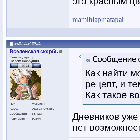
это красным цв
mamihlapinatapai
26.07.2024
09:21
Вселенская скорбь
Сообщение 
Супермодератор
Зверская коррупция
Как найти м
рецепт, и т
Как такое в
Пол
Женский
Адрес
Одесса, Ukraine
Дневников уже 
Сообщений
28,323
Репутация
10544
нет возможнос