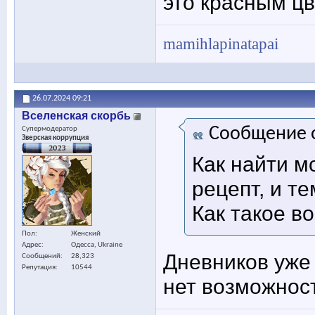
это красным цв
mamihlapinatapai
26.07.2024
09:21
Вселенская скорбь
Сообщение 
Супермодератор
Зверская коррупция
Как найти м
рецепт, и т
Как такое в
Пол
Женский
Адрес
Одесса, Ukraine
Дневников уже 
Сообщений
28,323
Репутация
10544
нет возможнос