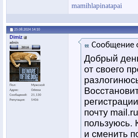
mamihlapinatapai
25.08.2024
14:10
Dimiz
Сообщение 
admin
Добрый день
от своего п
разлогинюсь
Пол
Мужской
Восстановит
Адрес
Odessa
Сообщений
21,130
регистрации
Репутация
5406
почту mail.r
пользуюсь. 
и сменить п