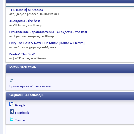
THE Best Dj oF Odessa
от dj_mojo в разделе Ночные клубы
Анекдоты - the best.
от VOD в разделе Юмор
Объявление - правила темы "Анекдоты - the best"
от Чёрная моль в разделе Юмор
Only The Best & New Club Music [House & Electro]
от Lee Strasberg в разделе Музыка
Printer! The Best!
от ][-M31 в разделе Железо
Метки этой темы
17
Просмотреть облако меток
Социальные закладки
Google
Facebook
Twitter