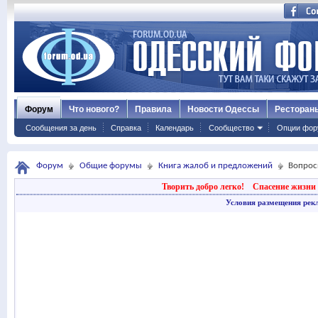
Форум
Что нового?
Правила
Новости Одессы
Ресторан
Сообщения за день
Справка
Календарь
Сообщество
Опции фор
Форум
Общие форумы
Книга жалоб и предложений
Вопросы
Творить добро легко!
Спасение жизни 
Условия размещения рек