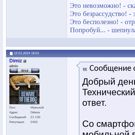
Это невозможно! - ск
Это безрассудство! -
Это бесполезно! - отр
Попробуй... - шепнул
19.01.2024
16:01
Dimiz
Сообщение 
admin
Добрый ден
Технический
ответ.
Пол
Мужской
Адрес
Odessa
Сообщений
21,130
Со смартфо
Репутация
5406
мобильной 