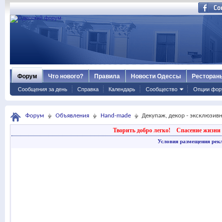
Форум
Что нового?
Правила
Новости Одессы
Ресторан
Сообщения за день
Справка
Календарь
Сообщество
Опции фор
Форум
Объявления
Hand-made
Декупаж, декор - эксклюзив
Творить добро легко!
Спасение жизни 
Условия размещения рек