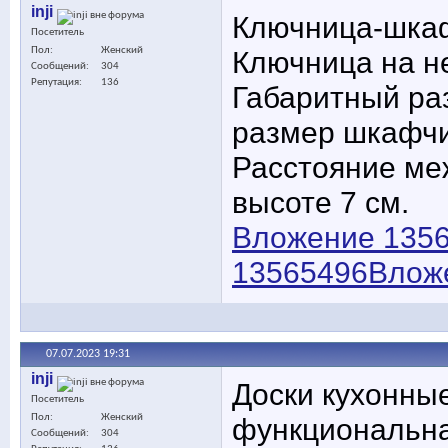
inji
Ключница-шкаф
Посетитель
Пол
Женский
Ключница на н
Сообщений
304
Репутация
136
Габаритный раз
размер шкафчик
Расстояние меж
высоте 7 см.
Вложение 135
13565496
Влож
07.07.2023
19:31
inji
Доски кухонные
Посетитель
Пол
Женский
функциональна
Сообщений
304