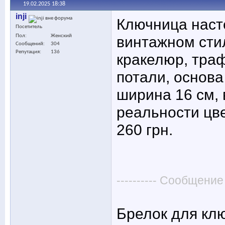
19.02.2025
18:38
inji
Ключница наст
Посетитель
Пол
Женский
винтажном стил
Сообщений
304
Репутация
136
кракелюр, тра
потали, основ
ширина 16 см, 
реальности цве
260 грн.
---------- Сообщение
Брелок для клю