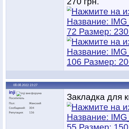
270 грн.
08.08.2022
23:27
inji
Закладка для к
Посетитель
Пол
Женский
Сообщений
304
Репутация
136