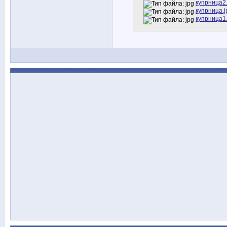
купрница2.
купрница.j
купрница1.