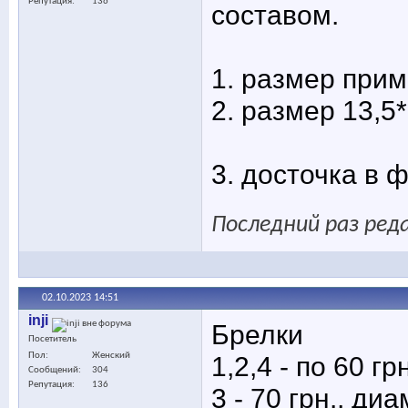
Репутация
136
составом.
1. размер приме
2. размер 13,5*
3. досточка в 
Последний раз реда
02.10.2023
14:51
inji
Брелки
Посетитель
Пол
Женский
1,2,4 - по 60 г
Сообщений
304
Репутация
136
3 - 70 грн., диа