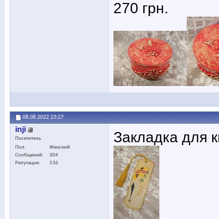
270 грн.
08.08.2022
23:27
inji
Закладка для к
Посетитель
Пол
Женский
Сообщений
304
Репутация
136