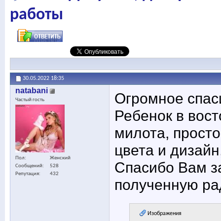
работы
30.05.2022
18:35
natabani
Огромное спас
Частый гость
Ребенок в вост
милота, просто
цвета и дизайн
Пол
Женский
Спасибо Вам з
Сообщений
528
Репутация
432
полученную ра
Изображения