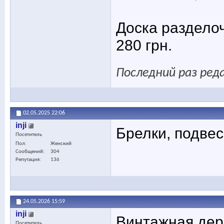
Доска разделоч
280 грн.
Последний раз реда
02.05.2025
22:06
inji
Брелки, подвес
Посетитель
Пол
Женский
Сообщений
304
Репутация
136
24.05.2026
15:59
inji
Винтажная дер
Посетитель