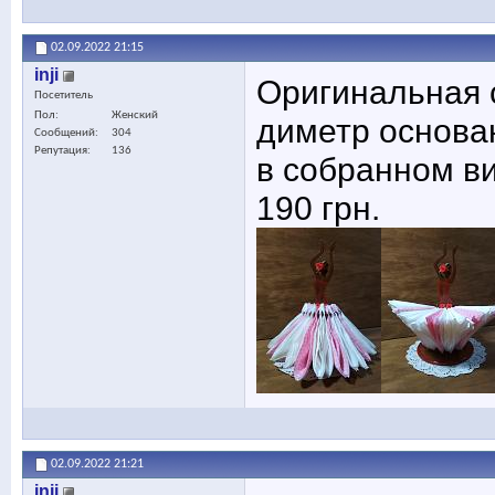
02.09.2022
21:15
inji
Оригинальная 
Посетитель
Пол
Женский
диметр основан
Сообщений
304
Репутация
136
в собранном ви
190 грн.
02.09.2022
21:21
inji