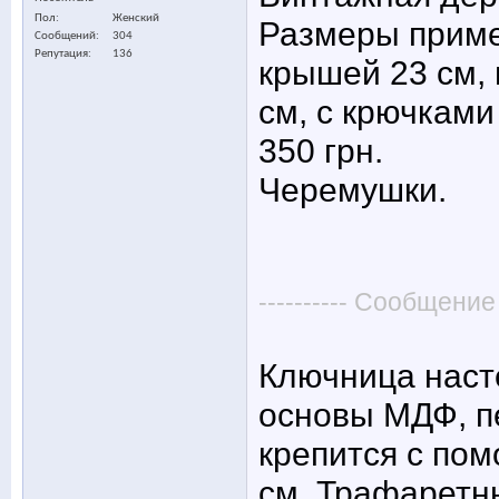
Пол
Женский
Размеры приме
Сообщений
304
Репутация
136
крышей 23 см, 
см, с крючками
350 грн.
Черемушки.
---------- Сообщение
Ключница наст
основы МДФ, п
крепится с по
см. Трафаретны