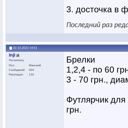
3. досточка в 
Последний раз реда
02.10.2023
14:51
inji
Брелки
Посетитель
Пол
Женский
1,2,4 - по 60 г
Сообщений
304
Репутация
136
3 - 70 грн., диа
Футлярчик для 
грн.