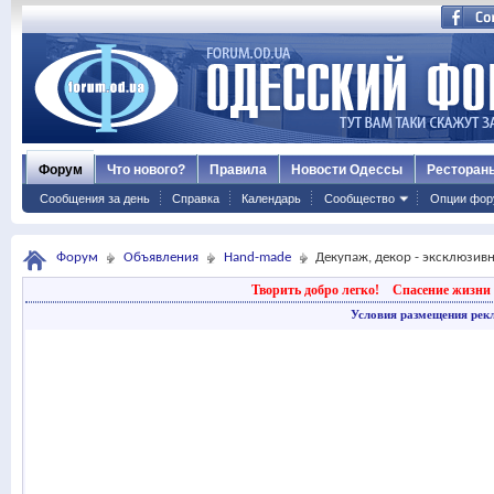
Форум
Что нового?
Правила
Новости Одессы
Ресторан
Сообщения за день
Справка
Календарь
Сообщество
Опции фор
Форум
Объявления
Hand-made
Декупаж, декор - эксклюзив
Творить добро легко!
Спасение жизни 
Условия размещения рек