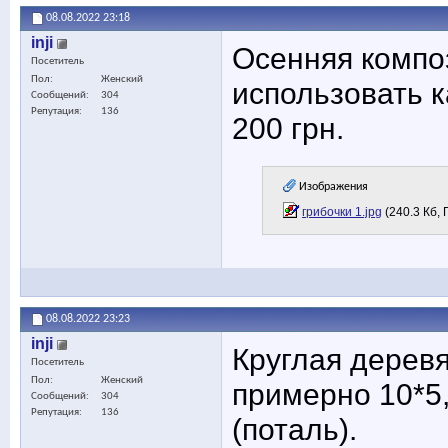
08.08.2022
23:18
inji
Осенняя компо
Посетитель
Пол
Женский
использовать к
Сообщений
304
Репутация
136
200 грн.
Изображения
грибочки 1.jpg
(240.3 Кб,
08.08.2022
23:23
inji
Круглая дерев
Посетитель
Пол
Женский
примерно 10*5
Сообщений
304
Репутация
136
(поталь).