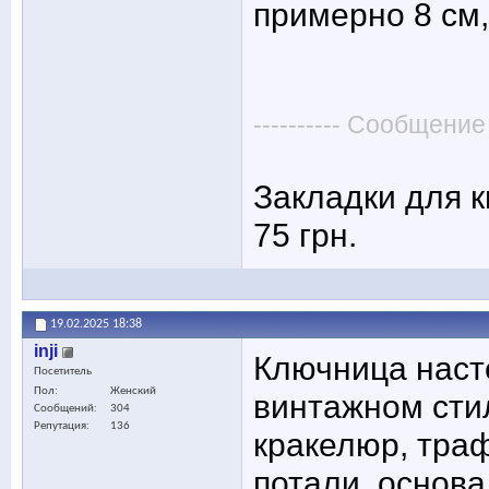
примерно 8 см,
---------- Сообщение
Закладки для к
75 грн.
19.02.2025
18:38
inji
Ключница наст
Посетитель
Пол
Женский
винтажном стил
Сообщений
304
Репутация
136
кракелюр, тра
потали, основ