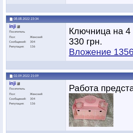
08.08.2022
23:34
inji
Ключница на 4 
Посетитель
Пол
Женский
330 грн.
Сообщений
304
Репутация
136
Вложение 135
02.09.2022
21:09
inji
Работа предст
Посетитель
Пол
Женский
Сообщений
304
Репутация
136