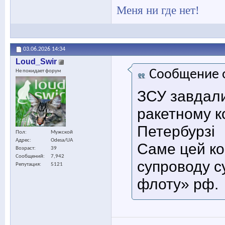
Меня ни где нет!
03.06.2026
14:34
Loud_Swir
Сообщение 
Не покидает форум
ЗСУ завдали
ракетному к
Петербурзі
Пол
Мужской
Адрес
Odesa/UA
Саме цей ко
Возраст
39
Сообщений
7,942
супроводу с
Репутация
5121
флоту» рф.