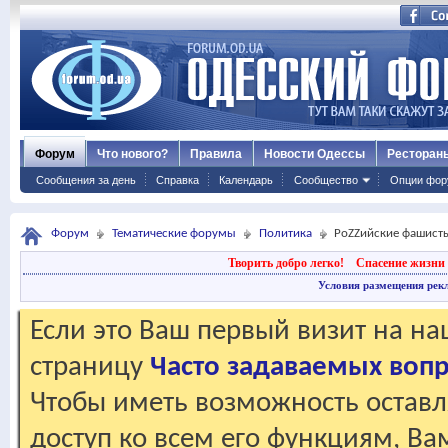
Форум
Что нового?
Правила
Новости Одессы
Ресторан
Сообщения за день
Справка
Календарь
Сообщество
Опции фор
Форум
Тематические форумы
Политика
РоZZийские фашисты
Творить добро легко!
Спасение жизни 
Условия размещения рек
Если это Ваш первый визит на н
страницу
Часто задаваемых воп
Чтобы иметь возможность оставл
доступ ко всем его функциям, В