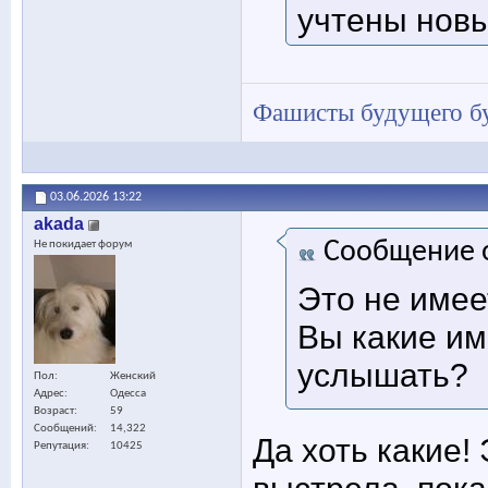
учтены нов
Фашисты будущего бу
03.06.2026
13:22
akada
Сообщение 
Не покидает форум
Это не имее
Вы какие им
услышать?
Пол
Женский
Адрес
Одесса
Возраст
59
Сообщений
14,322
Да хоть какие!
Репутация
10425
выстрела, пока