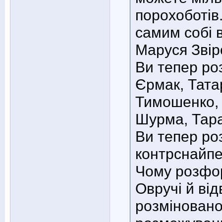
порохоботів.
самим собі в
Маруся Звір
Ви тепер ро
Єрмак, Тата
Тимошенко, 
Шурма, Тара
Ви тепер ро
контрснайпе
Чому розфор
Овручі й ві
розміновано 