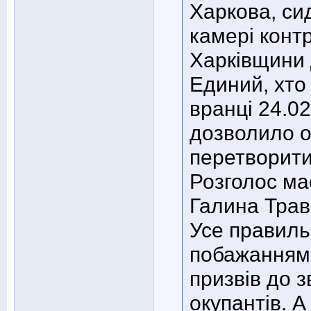
Харкова, си
камері конт
Харківщини 
Единий, хто
вранці 24.0
дозволило о
перетворити
Розголос ма
Галина Тра
Усе правиль
побажанням 
призвів до 
окупантів. 