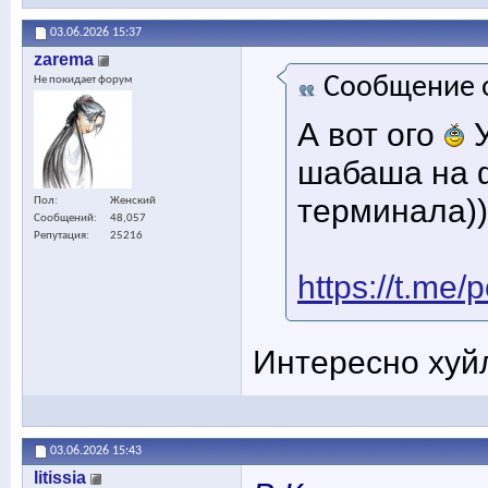
03.06.2026
15:37
zarema
Сообщение 
Не покидает форум
А вот ого
У
шабаша на 
терминала))
Пол
Женский
Сообщений
48,057
Репутация
25216
https://t.me
Интересно хуйл
03.06.2026
15:43
litissia