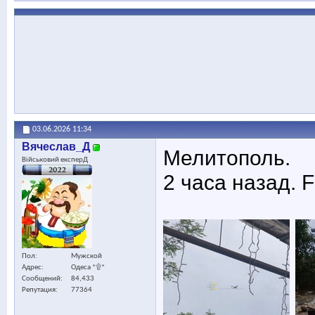
03.06.2026
11:34
Вячеслав_Д
Мелитополь.
Військовий експерД
2 часа назад. 
Пол
Мужской
Адрес
Одеса *۩*
Сообщений
84,433
Репутация
77364