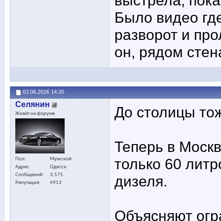
Было видео где
разворот и про
он, рядом стен
03.06.2026
14:20
Селянин
До столицы то
Живёт на форуме
Теперь в Москв
только 60 литр
Пол
Мужской
Адрес
Одесса
Сообщений
3,575
дизеля.
Репутация
4913
Объясняют огр