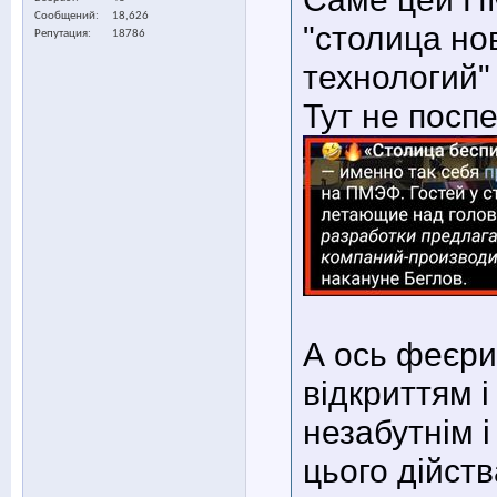
Сообщений
18,626
"столица н
Репутация
18786
технологий" 
Тут не посп
А ось феєри
відкриттям і
незабутнім 
цього дійств