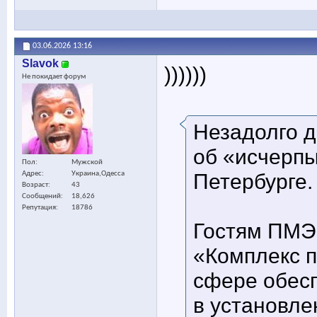
03.06.2026
13:16
Slavok
))))))
Не покидает форум
Незадолго д
об «исчерп
Пол
Мужской
Петербурге.
Адрес
Украина,Одесса
Возраст
43
Сообщений
18,626
Репутация
18786
Гостям ПМЭФ
«Комплекс 
сфере обес
в установле