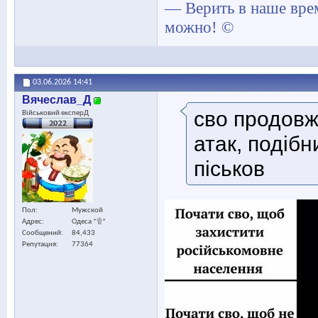
— Верить в наше вре
можно! ©
03.06.2026
14:41
Вячеслав_Д
сво продовж
Військовий експерД
атак, подібн
піськов
Пол
Мужской
Адрес
Одеса *۩*
Сообщений
84,433
Репутация
77364