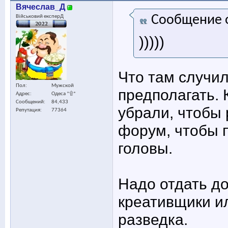
Вячеслав_Д
Сообщение 
Військовий експерД
)))))
Что там случи
Пол
Мужской
предполагать. 
Адрес
Одеса *۩*
Сообщений
84,433
убрали, чтобы 
Репутация
77364
форум, чтобы 
головы.
Надо отдать до
креативщики и
разведка.