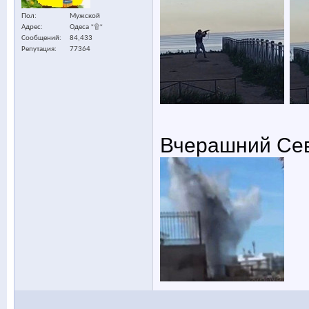
Пол
Мужской
Адрес
Одеса *۩*
Сообщений
84,433
Репутация
77364
Вчерашний Сев