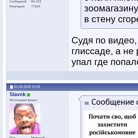
Сообщений
84,433
зоомагазину
Репутация
77364
в стену сго
Судя по видео,
глиссаде, а не 
упал где попал
03.06.2026
15:26
Slavok
Сообщение 
Не покидает форум
Пол
Мужской