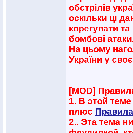
обстрілів укра
оскільки ці д
корегувати та
бомбові атаки
На цьому наг
України у сво
[MOD] Правил
1. В этой тем
плюс
Правила
2.. Эта тема 
флудилкой, кт