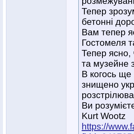
розмежуван
Тепер зрозу
бетонні дор
Вам тепер яс
Гостомеля т
Тепер ясно,
та музейне 
В когось ще
знищено укр
розстрілюва
Ви розумієт
Kurt Wootz
https://www.