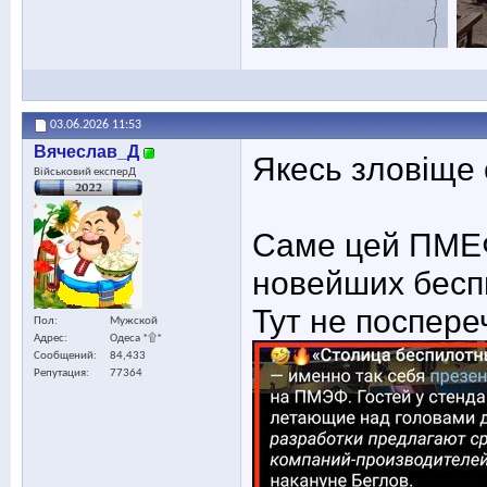
03.06.2026
11:53
Вячеслав_Д
Якесь зловіще 
Військовий експерД
Саме цей ПМЕФ
новейших бесп
Тут не поспере
Пол
Мужской
Адрес
Одеса *۩*
Сообщений
84,433
Репутация
77364