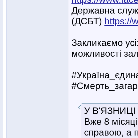
Державна служб
(ДСБТ)
https:/
Закликаємо усіх
можливості за
#Україна_єдин
#Смерть_зага
У В'ЯЗНИЦІ 
Вже 8 міся
справою, а п