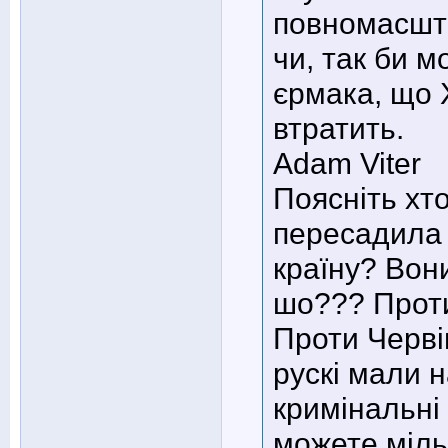
повномасшт
чи, так би м
єрмака, що Х
втратить.
Adam Viter
Поясніть хт
пересадила т
країну? Вон
шо??? Проти
Проти Червін
рускі мали н
кримінальні
можете міль