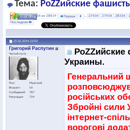
Тема:
РоZZийские фашисты
Страница 28434 из 28619
...
27434
27934
28334
Первая
Последняя
25.02.2014
22:03
Григорий Распутин
РоZZийские 
Частый гость
Украины.
Генеральний 
розповсюджув
Пол
Мужской
Возраст
56
Сообщений
787
російських об
Репутация
724
Збройні сили 
інтернет-спіл
ворогові дода