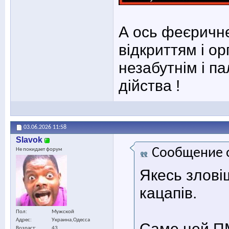
А ось феєричн
відкриттям і о
незабутнім і п
дійства !
03.06.2026
11:58
Slavok
Сообщение 
Не покидает форум
Якесь злові
кацапів.
Пол
Мужской
Адрес
Украина,Одесса
Саме цей П
Возраст
43