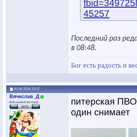
fbid=34972
45257
Последний раз реда
в
08:48
.
Бог есть радость и ве
03.06.2026
11:27
Вячеслав_Д
питерская ПВО.
Військовий експерД
один снимает