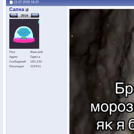
21.07.2026
16:25
Сапна
Пол
Женский
Адрес
Одесса
Сообщений
182,230
Репутация
459941