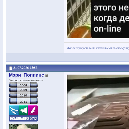
Имейте храбрость быть счастливыми по своему вк
21.07.2026
18:53
Мэри_Поппинс
Эксперт крышесносности