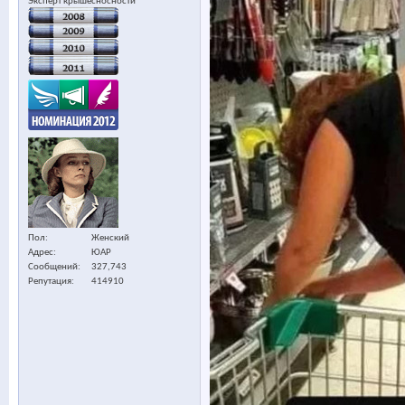
Эксперт крышесносности
Пол
Женский
Адрес
ЮАР
Сообщений
327,743
Репутация
414910