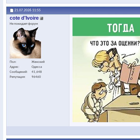
21.07.2026
11:55
cote d'Ivoire
Не покидает форум
Пол
Женский
Адрес
Одесса
Сообщений
41,648
Репутация
96460