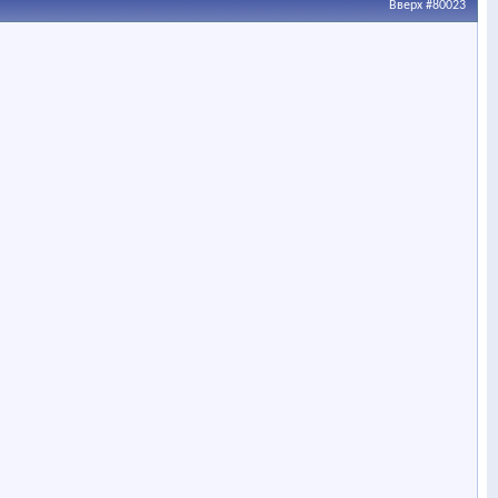
Вверх
#80023