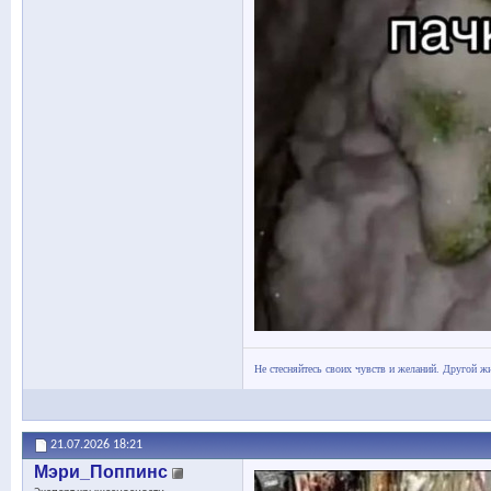
Не стесняйтесь своих чувств и желаний. Другой жи
21.07.2026
18:21
Мэри_Поппинс