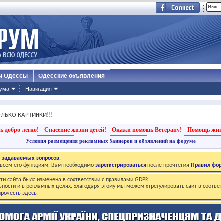
ы Одессы
Одесские объявления
ума
Навигация
ОЛЬКО КАРТИНКИ!!!
ь добро легко!
Спасение жизни детей!
Окажи помощь Ветерану!
Помощь жи
Условия размещения рекламных баннеров и объявлений на форуме
о задаваемых вопросов
.
о всем его функциям, Вам необходимо
зарегистрироваться
после прочтения
Правил фо
ти сайта была изменена в соответствии с правилами GDPR.
ьности и в рекламных целях. Благодаря этому мы можем отрегулировать сайт в соотве
рочесть здесь
.