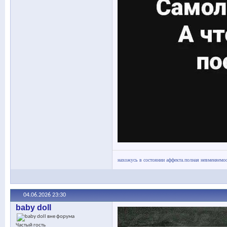
нахожусь в состоянии аффекта.полная невменяемос
04.06.2026
23:30
baby doll
Частый гость