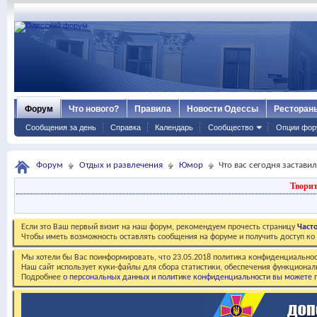
Форум
Что нового?
Правила
Новости Одессы
Ресторан
Сообщения за день
Справка
Календарь
Сообщество
Опции фор
Форум
Отдых и развлечения
Юмор
Что вас сегодня застави
Творит
Если это Ваш первый визит на наш форум, рекомендуем прочесть страницу
Част
Чтобы иметь возможность оставлять сообщения на форуме и получить доступ к
Мы хотели бы Вас поинформировать, что 23.05.2018 политика конфиденциальнос
Наш сайт использует куки-файлы для сбора статистики, обеспечения функционал
Подробнее
о персональных данных и политике конфиденциальности вы можете п