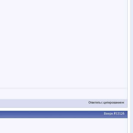
Ответить с цитированием
Вверх
#53126