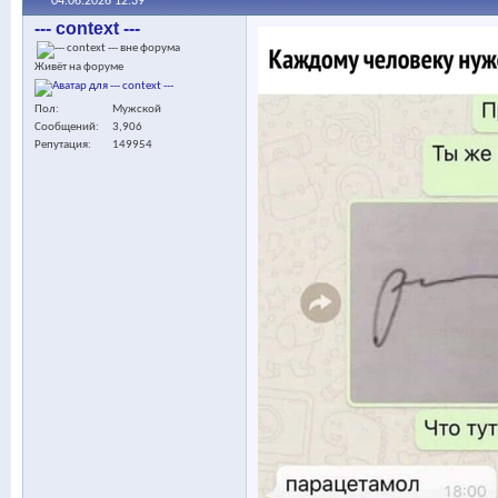
04.06.2026
12:39
--- context ---
Живёт на форуме
Пол
Мужской
Сообщений
3,906
Репутация
149954