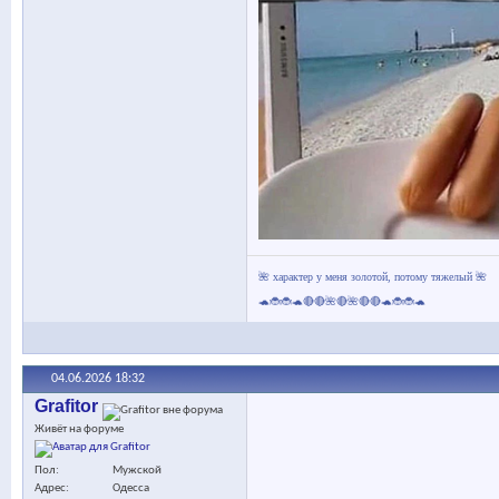
🌺 характер у меня золотой, потому тяжелый 🌺
🐢🐞🐞🐢🔴🔴🌺🔴🌺🔴🔴🐢🐞🐞🐢
04.06.2026
18:32
Grafitor
Живёт на форуме
Пол
Мужской
Адрес
Одесса