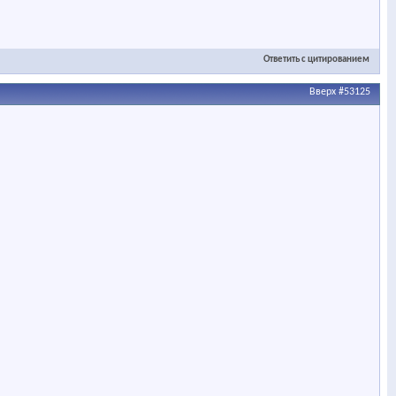
Ответить с цитированием
Вверх
#53125