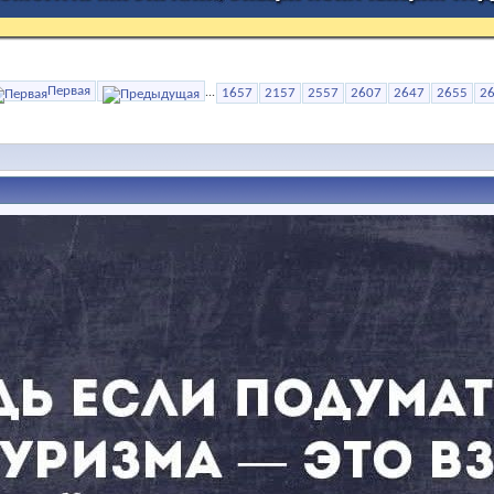
Первая
...
1657
2157
2557
2607
2647
2655
2