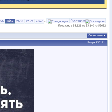
Последняя
656
2657
2658
2659
2667
...
Показано с 53,121 по 53,140 из 53652
Опции темы
Вверх
#53121