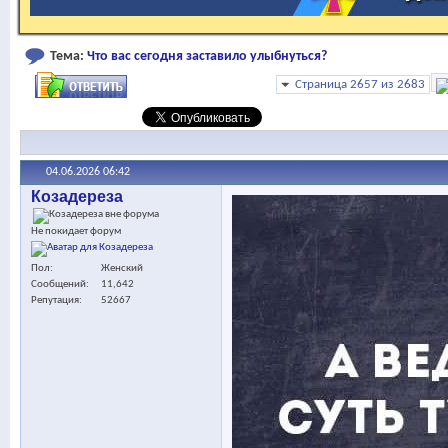
Тема:
Что вас сегодня заставило улыбнуться?
Страница 2657 из 2683
04.06.2026
06:42
Козадереза
Не покидает форум
Пол
Женский
Сообщений
11,642
Репутация
52667