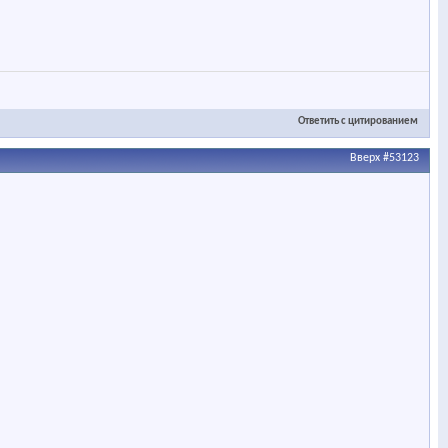
Ответить с цитированием
Вверх
#53123