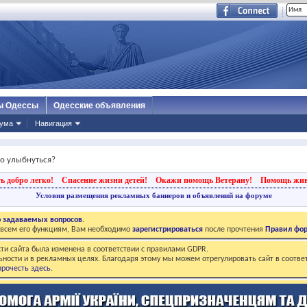
ы Одессы
Одесские объявления
ума
Навигация
ло улыбнуться?
ь добро легко!
Спасение жизни детей!
Окажи помощь Ветерану!
Помощь жи
Условия размещения рекламных баннеров и объявлений на форуме
о задаваемых вопросов
.
о всем его функциям, Вам необходимо
зарегистрироваться
после прочтения
Правил фо
ти сайта была изменена в соответствии с правилами GDPR.
ьности и в рекламных целях. Благодаря этому мы можем отрегулировать сайт в соотве
рочесть здесь
.