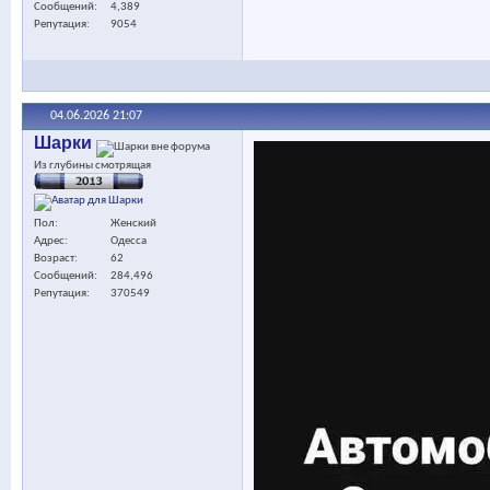
Сообщений
4,389
Репутация
9054
04.06.2026
21:07
Шарки
Из глубины смотрящая
Пол
Женский
Адрес
Одесса
Возраст
62
Сообщений
284,496
Репутация
370549