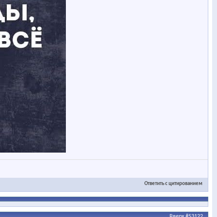
Ответить с цитированием
Вверх
#53122