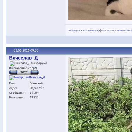
нахожусь в состоянии аффекта.полная невменяемос
03.06.2026
09:33
Вячеслав_Д
Військовий експерД
Пол
Мужской
Адрес
Одеса *۩*
Сообщений
84,394
Репутация
77331