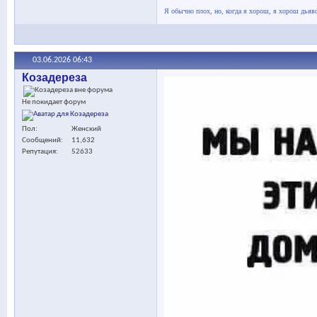
Я обычно плох, но, когда я хорош, я хорош дьяв
03.06.2026
06:43
Козадереза
Не покидает форум
Пол
Женский
Сообщений
11,632
Репутация
52633