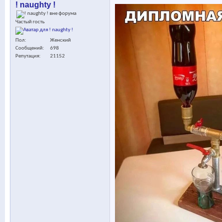
! naughty !
Частый гость
Пол
Женский
Сообщений
698
Репутация
21152