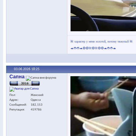
🌺 характер у меня золотой, потому тяжелый 🌺
🐢🐞🐞🐢🔴🔴🌺🔴🌺🔴🔴🐢🐞🐞🐢
03.06.2026
18:25
Сапна
Пол
Женский
Адрес
Одесса
Сообщений
182,153
Репутация
459786