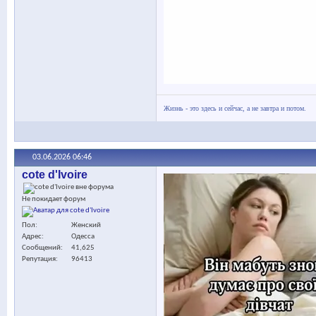
Жизнь - это здесь и сейчас, а не завтра и потом.
03.06.2026
06:46
cote d'Ivoire
Не покидает форум
Пол
Женский
Адрес
Одесса
Сообщений
41,625
Репутация
96413