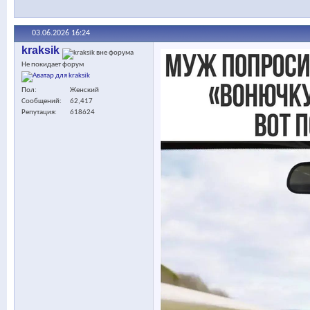
03.06.2026
16:24
kraksik
Не покидает форум
Пол
Женский
Сообщений
62,417
Репутация
618624