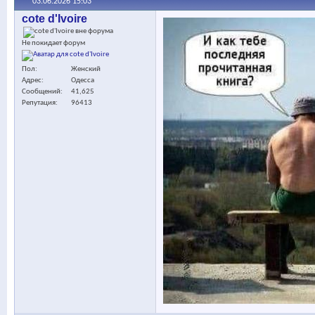
03.06.2026
15:03
cote d'Ivoire
Не покидает форум
Пол
Женский
Адрес
Одесса
Сообщений
41,625
Репутация
96413