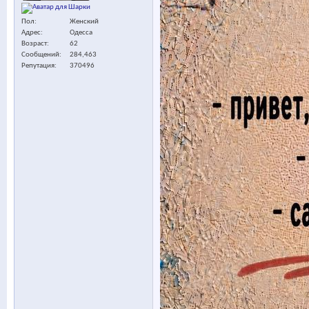
Пол
Женский
Адрес
Одесса
Возраст
62
Сообщений
284,463
Репутация
370496