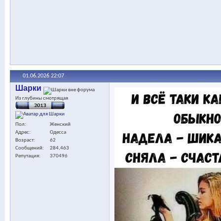
01.06.2026
22:07
Шарки
Из глубины смотрящая
Пол
Женский
Адрес
Одесса
Возраст
62
Сообщений
284,463
Репутация
370496