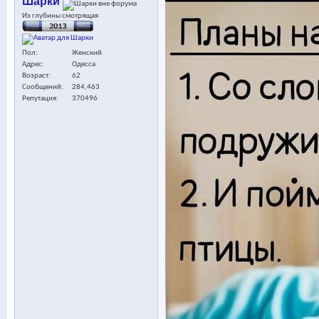
Шарки
Из глубины смотрящая
Пол
Женский
Адрес
Одесса
Возраст
62
Сообщений
284,463
Репутация
370496