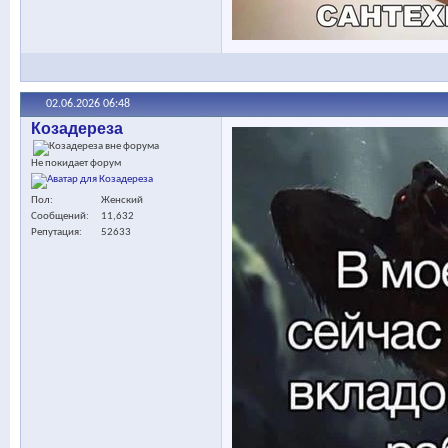
02.06.2026
06:48
Козадереза
Не покидает форум
Пол
Женский
Сообщений
11,632
Репутация
52633