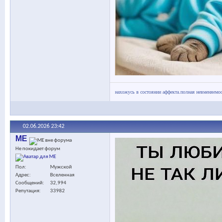
нахожусь в состоянии аффекта.полная невменяемос
02.06.2026
23:42
МЕ
Не покидает форум
Пол
Мужской
Адрес
Вселенная
Сообщений
32,994
Репутация
33982