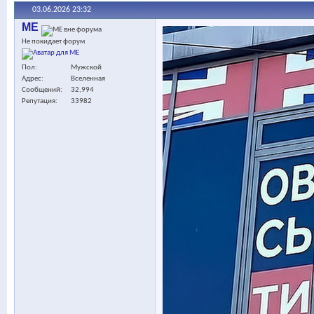
03.06.2026
23:32
МЕ
Не покидает форум
Пол
Мужской
Адрес
Вселенная
Сообщений
32,994
Репутация
33982