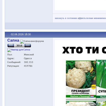
нахожусь в состоянии аффекта.полная невменяемос
02.06.2026
18:30
Сапна
Пол
Женский
Адрес
Одесса
Сообщений
182,153
Репутация
459786