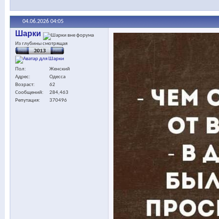
04.06.2026
04:05
Шарки
Из глубины смотрящая
Пол
Женский
Адрес
Одесса
Возраст
62
Сообщений
284,463
Репутация
370496