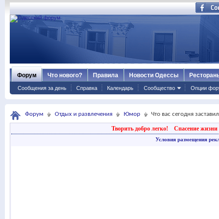
Форум
Что нового?
Правила
Новости Одессы
Ресторан
Сообщения за день
Справка
Календарь
Сообщество
Опции фор
Форум
Отдых и развлечения
Юмор
Что вас сегодня застави
Творить добро легко!
Спасение жизни 
Условия размещения рек