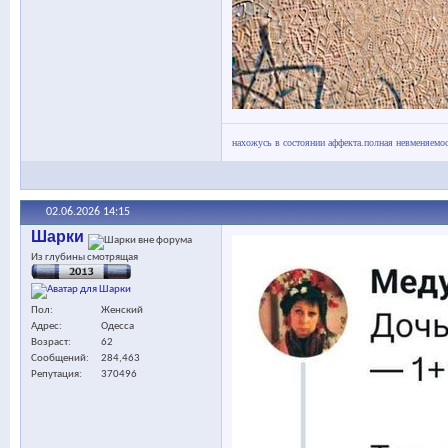
нахожусь в состоянии аффекта.полная невменяемос
02.06.2026
14:15
Шарки
Из глубины смотрящая
Пол
Женский
Адрес
Одесса
Возраст
62
Сообщений
284,463
Репутация
370496