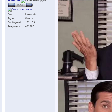
Пол
Женский
Адрес
Одесса
Сообщений
182,153
Репутация
459786