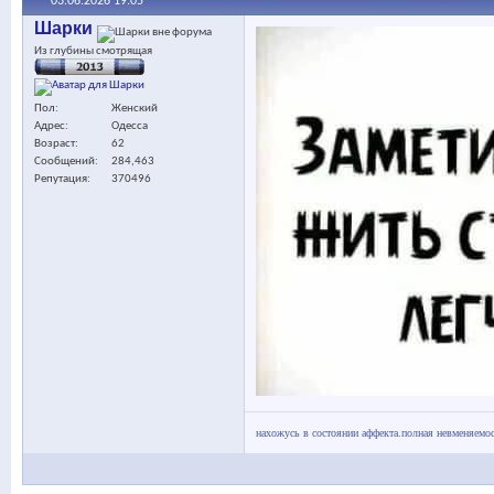
03.06.2026
19:05
Шарки
Из глубины смотрящая
Пол
Женский
Адрес
Одесса
Возраст
62
Сообщений
284,463
Репутация
370496
нахожусь в состоянии аффекта.полная невменяемос