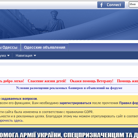
ы Одессы
Одесские объявления
ума
Навигация
ь добро легко!
Спасение жизни детей!
Окажи помощь Ветерану!
Помощь жи
Условия размещения рекламных баннеров и объявлений на форуме
о задаваемых вопросов
.
о всем его функциям, Вам необходимо
зарегистрироваться
после прочтения
Правил фо
ти сайта была изменена в соответствии с правилами GDPR.
ьности и в рекламных целях. Благодаря этому мы можем отрегулировать сайт в соотве
рочесть здесь
.