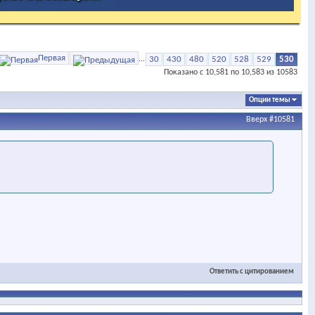
Первая
...
30
430
480
520
528
529
530
Показано с 10,581 по 10,583 из 10583
Опции темы
Вверх
#10581
Ответить с цитированием