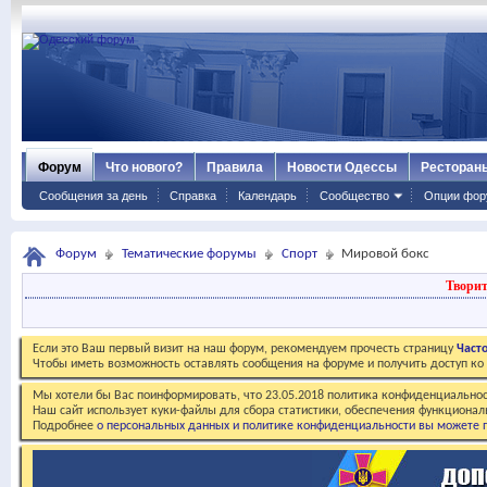
Форум
Что нового?
Правила
Новости Одессы
Ресторан
Сообщения за день
Справка
Календарь
Сообщество
Опции фор
Форум
Тематические форумы
Спорт
Мировой бокс
Творит
Если это Ваш первый визит на наш форум, рекомендуем прочесть страницу
Част
Чтобы иметь возможность оставлять сообщения на форуме и получить доступ к
Мы хотели бы Вас поинформировать, что 23.05.2018 политика конфиденциальнос
Наш сайт использует куки-файлы для сбора статистики, обеспечения функционал
Подробнее
о персональных данных и политике конфиденциальности вы можете п