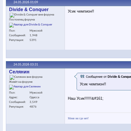
24.05.2026
01:09
Divide & Conquer
Усик чемпион!!
Постоялец форума
Пол
Мужской
Сообщений
1,948
Репутация
5391
24.05.2026
03:31
Селянин
Сообщение от
Divide & Conqu
Живёт на форуме
Усик чемпион!!
Пол
Мужской
Адрес
Одесса
Наш Усик!!!!!!&#161;
Сообщений
3,549
Репутация
4876
Меня ни где нет!