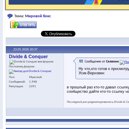
Тема:
Мировой бокс
23.05.2026
20:37
Divide & Conquer
Сообщение от
Селянин
Постоялец форума
Ну что,кто готов к просмотр
Усик-Верховен
Пол
Мужской
Сообщений
1,948
в прошлый раз кто-то давал ссылк
Репутация
5391
сообщество дайте кто-то ссылку н
Последний раз редактировалось Divide & Co