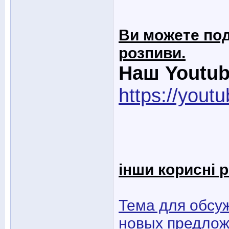
Ви можете по
розпиви.
Наш Youtub
https://you
інши корисні р
Тема для обсу
новых предлож