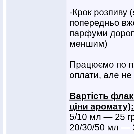
-Крок розпиву 
попередньо вже 
парфуми дорогі
меншим)
Працюємо по пе
оплати, але не
Вартість флак
ціни аромату):
5/10 мл — 25 г
20/30/50 мл — 