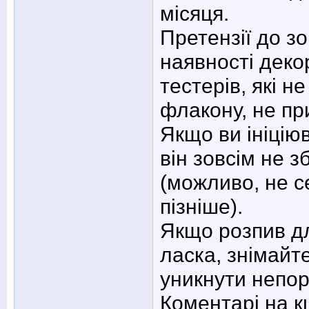
місяця.
Претензії до з
наявності деко
тестерів, які н
флакону, не пр
Якщо ви ініцію
він зовсім не 
(можливо, не с
пізніше).
Якщо розпив дл
ласка, знімайт
уникнути непор
Коментарі на кш