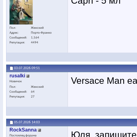
Capri - 5 мл
Пол
Женский
Адрес
Порто-Франко
Сообщений
1,564
Репутация
4494
03.07.2026
09:51
rusalki
Versace Man ea
Новичок
Пол
Женский
Сообщений
64
Репутация
27
05.07.2026
14:03
RockSanna
Юля, запишите 
Постоялец форума