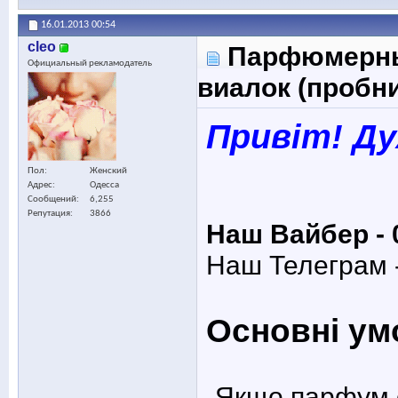
16.01.2013
00:54
cleo
Парфюмерные
Официальный рекламодатель
виалок (пробн
Привіт! Д
Пол
Женский
Адрес
Одесса
Сообщений
6,255
Репутация
3866
Наш Вайбер - 
Наш Телеграм 
Основні ум
-Якщо парфум є