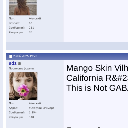
Пол
Женский
Возраст
46
Сообщений
211
Репутация
98
23.06.2026
19:23
sdz
Mango Skin Vil
Постоялец форума
California R&#2
This is Not GA
Пол
Женский
Адрес
Жемчужина у моря
Сообщений
1,394
Репутация
548