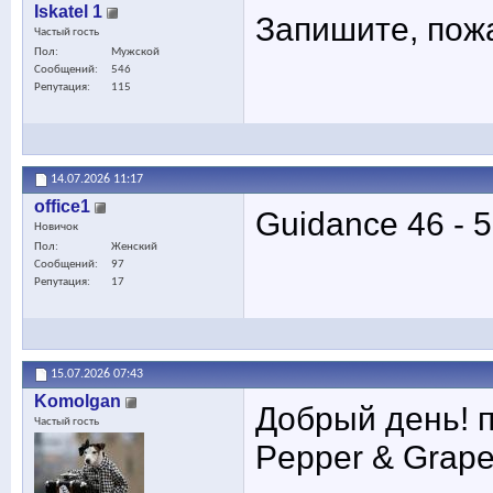
Iskatel 1
Запишите, пожа
Частый гость
Пол
Мужской
Сообщений
546
Репутация
115
14.07.2026
11:17
office1
Guidance 46 - 
Новичок
Пол
Женский
Сообщений
97
Репутация
17
15.07.2026
07:43
Komolgan
Добрый день! п
Частый гость
Pepper & Grapef