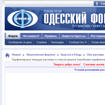
Форум
Что нового?
Правила
Новости Одессы
Ресторан
Сообщения за день
Справка
Календарь
Сообщество
Опции фор
Форум
Тематические форумы
Красота и Мода
Cleo распивы
Парфюмерные текущие распивы и список виалок (пробники парфюмов
Творить добро легко!
Спасение жизни 
Условия размещения рек