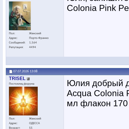
Colonia Pink Pe
Пол
Женский
Адрес
Порто-Франко
Сообщений
1,564
Репутация
4494
07.07.2026
13:08
TRISEL
Юлия добрый д
Постоялец форума
Acqua Colonia P
мл флакон 170
Пол
Женский
Адрес
ОДЕССА
Возраст
55