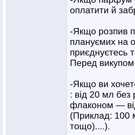
оплатити й заб
-Якщо розпив п
плануємих на о
приєднуєтесь т
Перед викупом 
-Якщо ви хочет
: від 20 мл без
флаконом — від
(Приклад: 100 
тощо)....).