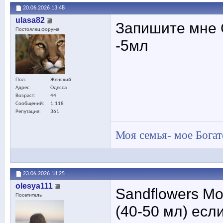
20.06.2026
13:48
ulasa82
Запишите мне C
Постоялец форума
-5мл
Пол
Женский
Адрес
Одесса
Возраст
44
Сообщений
1,118
Репутация
361
Моя семья- мое Богат
23.06.2026
18:25
olesya111
Sandflowers Mo
Посетитель
(40-50 мл) есл