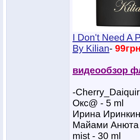
I Don't Need A 
By Kilian
-
99грн
видеообзор ф
-Cherry_Daiquir
Окс@ - 5 ml
Ирина Иринкина
Майами Анюта 
mist - 30 ml