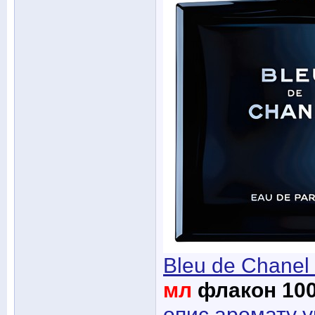
Bleu de Chanel
мл
флакон 100
опис аромату у