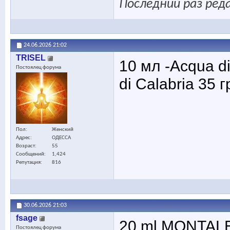
Последний раз реда
24.06.2026
21:02
TRISEL
10 мл -Acqua d
Постоялец форума
di Calabria 35
Пол
Женский
Адрес
ОДЕССА
Возраст
55
Сообщений
1,424
Репутация
816
30.06.2026
21:03
fsage
20 ml MONTALE S
Постоялец форума