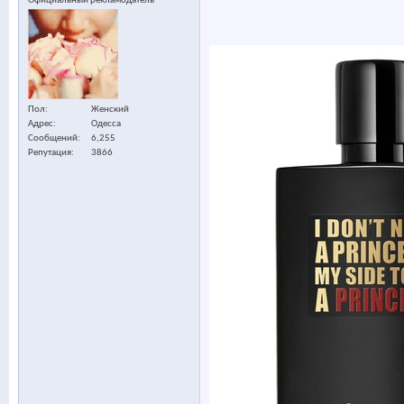
Официальный рекламодатель
Пол
Женский
Адрес
Одесса
Сообщений
6,255
Репутация
3866