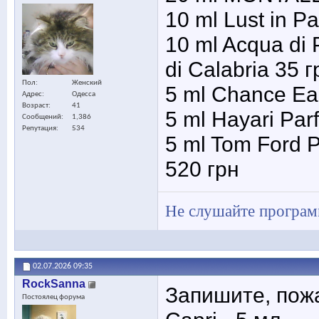
10 ml Lust in Pa
10 ml Acqua di
di Calabria 35 
Пол
Женский
5 ml Chance Ea
Адрес
Одесса
Возраст
41
5 ml Hayari Par
Сообщений
1,386
Репутация
534
5 ml Tom Ford P
520 грн
Не слушайте программ
02.07.2026
09:35
RockSanna
Запишите, пожа
Постоялец форума