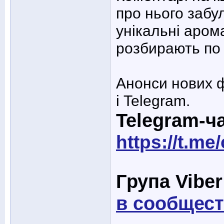
про нього забу
унікальні арома
розбирають по 
Анонси нових ф
і Telegram.
Telegram-ч
https://t.m
Група Viber
в сообщест