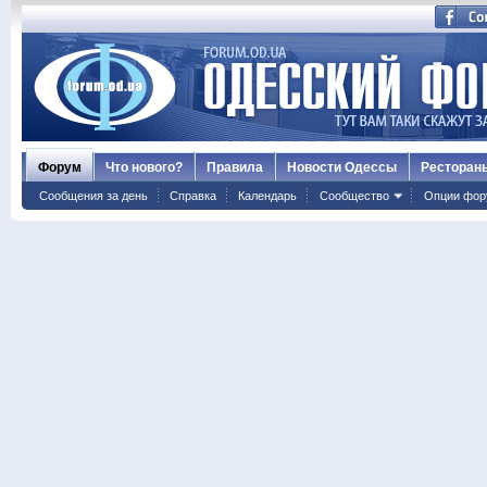
Форум
Что нового?
Правила
Новости Одессы
Ресторан
Сообщения за день
Справка
Календарь
Сообщество
Опции фор