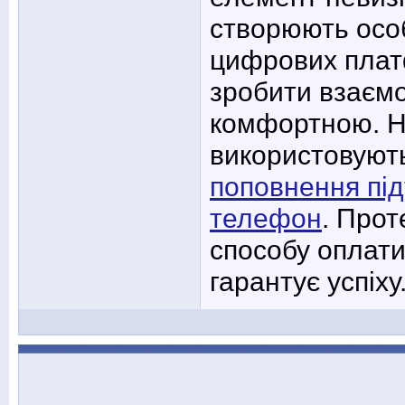
створюють особ
цифрових плат
зробити взаєм
комфортною. На
використовуют
поповнення пі
телефон
. Прот
способу оплати
гарантує успіху