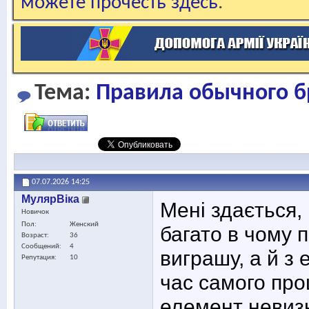
можете прочесть здесь
.
Тема:
Правила обычного 
07.07.2026
14:25
МулярВіка
Мені здається,
Новичок
Пол
Женский
багато в чому 
Возраст
36
Сообщений
4
виграшу, а й з 
Репутация
10
час самого про
елемент невизн