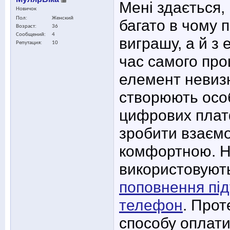
Мені здається,
Новичок
Пол
Женский
багато в чому 
Возраст
36
Сообщений
4
виграшу, а й з 
Репутация
10
час самого про
елемент невизн
створюють особ
цифрових плат
зробити взаєм
комфортною. На
використовуют
поповнення пі
телефон
. Прот
способу оплати