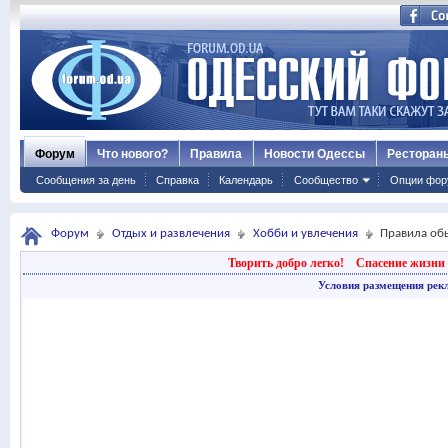
Форум
Что нового?
Правила
Новости Одессы
Ресторан
Сообщения за день
Справка
Календарь
Сообщество
Опции фор
Форум
Отдых и развлечения
Хобби и увлечения
Правила об
Творить добро легко!
Спасение жизни 
Условия размещения рек