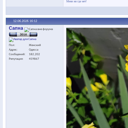
Меня ни где нет!
12.06.2026
16:12
Сапна
Пол
Женский
Адрес
Одесса
Сообщений
182,202
Репутация
459867