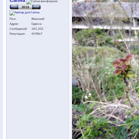
Сапна
Пол
Женский
Адрес
Одесса
Сообщений
182,202
Репутация
459867