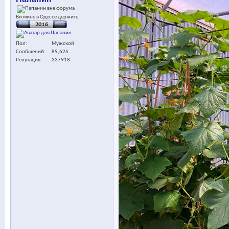
Ви мине в Одессе держите
Пол
Мужской
Сообщений
89,626
Репутация
337918