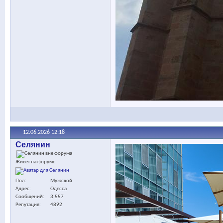
12.06.2026
12:18
Селянин
Живёт на форуме
Пол
Мужской
Адрес
Одесса
Сообщений
3,557
Репутация
4892