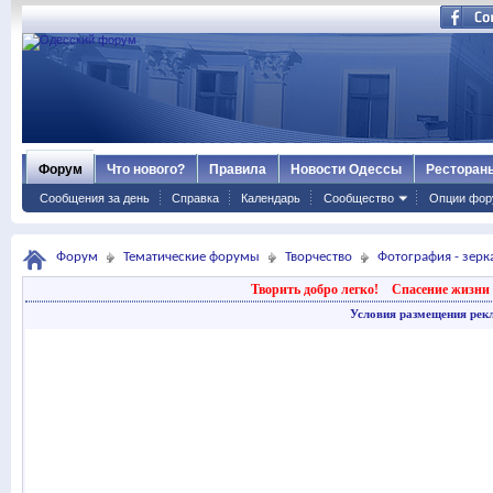
Форум
Что нового?
Правила
Новости Одессы
Ресторан
Сообщения за день
Справка
Календарь
Сообщество
Опции фор
Форум
Тематические форумы
Творчество
Фотография - зер
Творить добро легко!
Спасение жизни 
Условия размещения рек