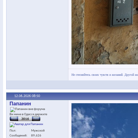
Не стесняйтесь своих чувств и желаний. Другой жи
12.06.2026
08:50
Папанин
Ви мине в Одессе держите
Пол
Мужской
Сообщений
89,626