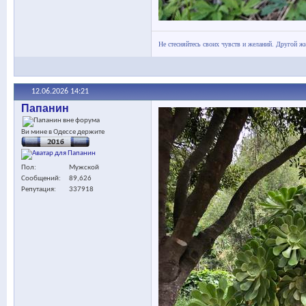
Не стесняйтесь своих чувств и желаний. Другой жи
12.06.2026
14:21
Папанин
Ви мине в Одессе держите
Пол
Мужской
Сообщений
89,626
Репутация
337918