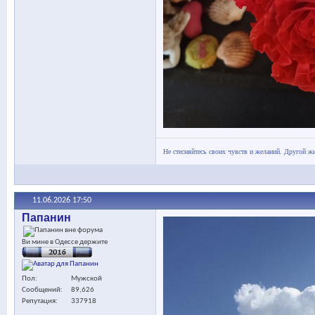
Не стесняйтесь своих чувств и желаний. Другой жи
11.06.2026
17:50
Папанин
Ви мине в Одессе держите
Пол
Мужской
Сообщений
89,626
Репутация
337918