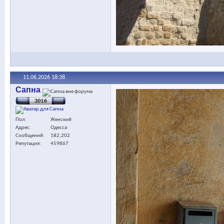
11.06.2026
18:38
Сапна
Пол
Женский
Адрес
Одесса
Сообщений
182,202
Репутация
459867