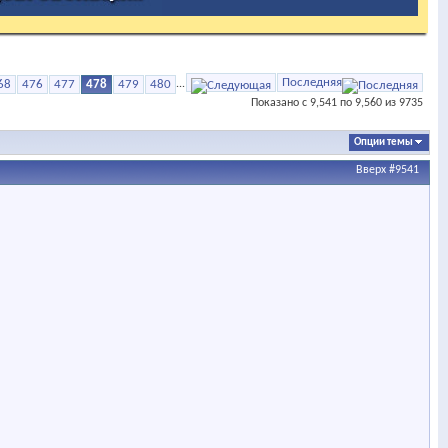
Последняя
68
476
477
478
479
480
...
Показано с 9,541 по 9,560 из 9735
Опции темы
Вверх
#9541