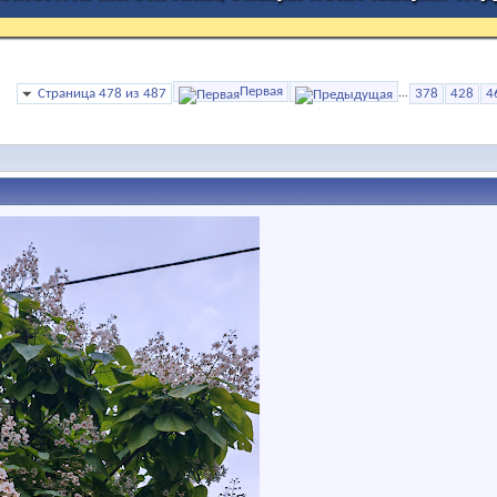
Первая
Страница 478 из 487
...
378
428
4