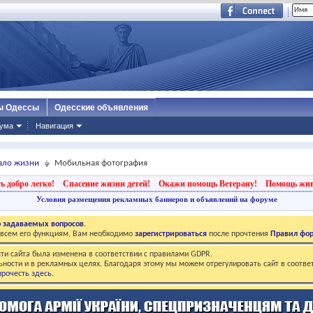
ы Одессы
Одесские объявления
ума
Навигация
кало жизни
Мобильная фотография
ь добро легко!
Спасение жизни детей!
Окажи помощь Ветерану!
Помощь жи
Условия размещения рекламных баннеров и объявлений на форуме
о задаваемых вопросов
.
о всем его функциям, Вам необходимо
зарегистрироваться
после прочтения
Правил фо
ти сайта была изменена в соответствии с правилами GDPR.
ьности и в рекламных целях. Благодаря этому мы можем отрегулировать сайт в соотве
рочесть здесь
.