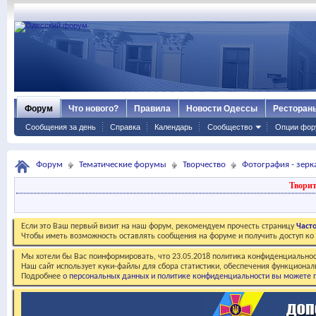
Форум
Что нового?
Правила
Новости Одессы
Ресторан
Сообщения за день
Справка
Календарь
Сообщество
Опции фор
Форум
Тематические форумы
Творчество
Фотография - зер
Творит
Если это Ваш первый визит на наш форум, рекомендуем прочесть страницу
Част
Чтобы иметь возможность оставлять сообщения на форуме и получить доступ к
Мы хотели бы Вас поинформировать, что 23.05.2018 политика конфиденциальнос
Наш сайт использует куки-файлы для сбора статистики, обеспечения функционал
Подробнее
о персональных данных и политике конфиденциальности вы можете п