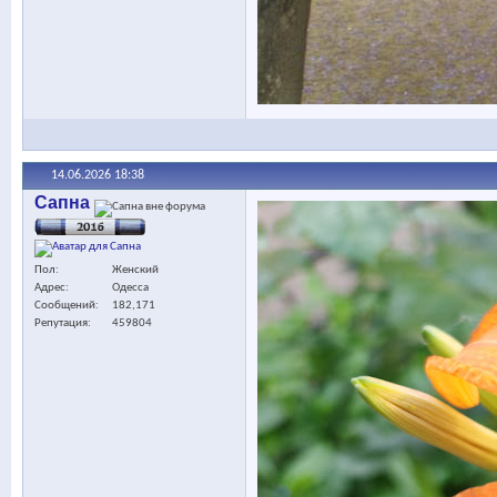
14.06.2026
18:38
Сапна
Пол
Женский
Адрес
Одесса
Сообщений
182,171
Репутация
459804