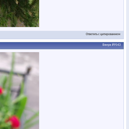
Ответить с цитированием
Вверх
#9543