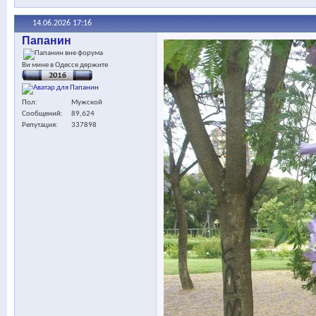
14.06.2026
17:16
Папанин
Ви мине в Одессе держите
Пол
Мужской
Сообщений
89,624
Репутация
337898