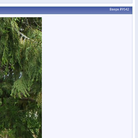
Вверх
#9542