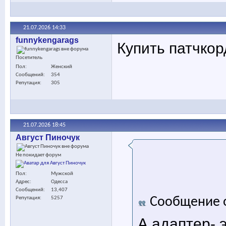
21.07.2026
14:33
funnykengarags
Купить патчкор
Посетитель
Пол
Женский
Сообщений
354
Репутация
305
21.07.2026
18:45
Август Пиночук
Не покидает форум
Пол
Мужской
Адрес
Одесса
Сообщений
13,407
Сообщение 
Репутация
5257
А адаптер- 