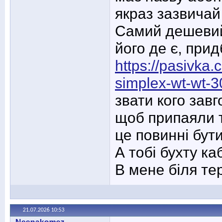
якраз зазвичай
Самий дешевий
його де є, при
https://pasivka
simplex-wt-wt-
звати кого зав
щоб припаяли т
це повинні бут
А тобі бухту к
В мене біля те
21.07.2026
10:53