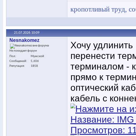
кропотливый труд, с
21.07.2026
10:09
Nesnakomez
Хочу удлинить
Не покидает форум
перенести терм
Пол
Мужской
Сообщений
5,606
терминалом - к
Репутация
1858
прямо к термин
оптический каб
кабель с конне