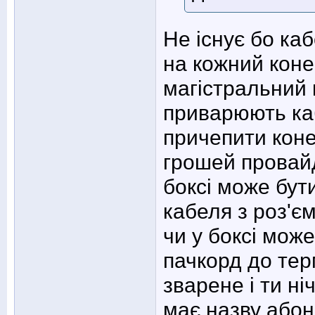
Не існує бо каб
на кожний коне
магістральний 
приварюють ка
причепити конек
грошей провайд
боксі може бут
кабеля з роз'є
чи у боксі може
пачкорд до тер
зварене і ти ні
має назву абон