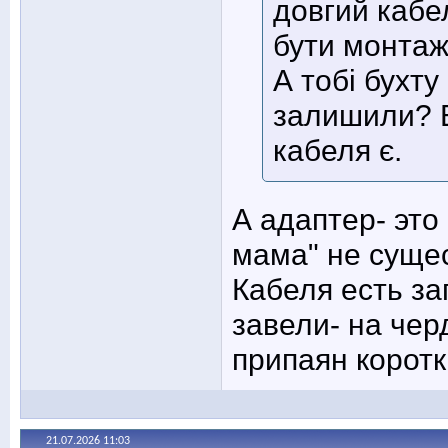
довгий кабе
бути монтаж
А тобі бухту
залишили? В
кабеля є.
А адаптер- это
мама" не суще
Кабеля есть за
завели- на чер
припаян коротк
21.07.2026
11:03