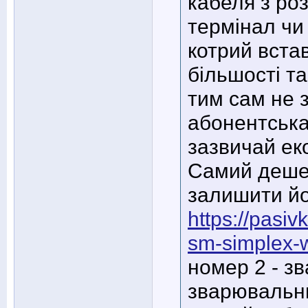
кабеля з ро
термінал чи 
котрий вста
більшості та
тим сам не 
абонентська
зазвичай ек
Самий дешев
залишити йо
https://pasi
sm-simplex-
номер 2 - зв
зварювальн