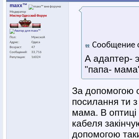
maxx™
Модератор
Мистер Одесский Форум
Пол
Мужской
Адрес
Одеса
Сообщение 
Возраст
47
Сообщений
33,716
А адаптер- 
Репутация
16024
"папа- мама
За допомогою о
посилання ти з
мама. В оптиці 
кабеля закінчу
допомогою так