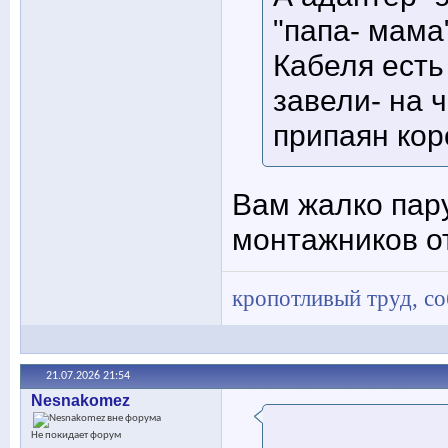
"папа- мама
Кабеля есть 
завели- на 
припаян кор
Вам жалко пар
монтажников от
кропотливый труд, с
21.07.2026
21:54
Nesnakomez
Не покидает форум