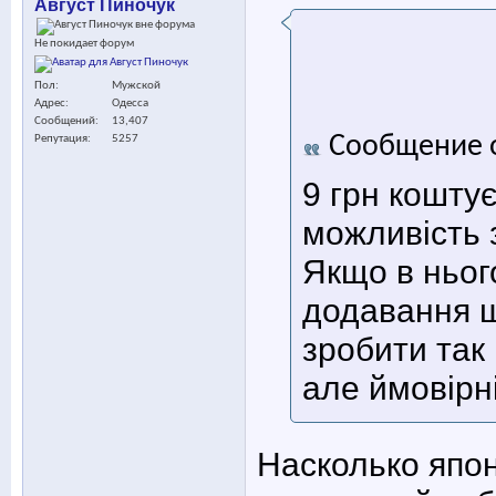
Август Пиночук
Не покидает форум
Пол
Мужской
Адрес
Одесса
Сообщений
13,407
Сообщение 
Репутация
5257
9 грн коштує
можливість 
Якщо в ньог
додавання щ
зробити так
але ймовірн
Насколько япон