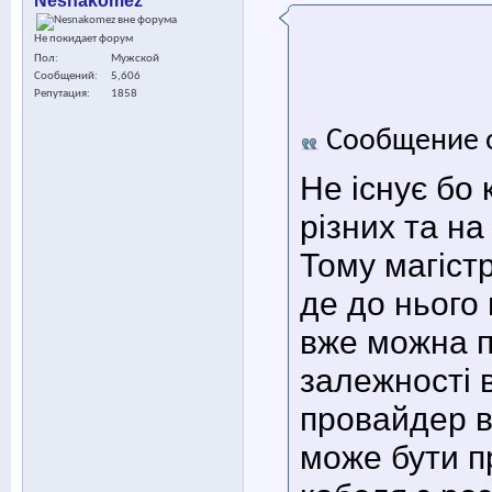
Nesnakomez
Не покидает форум
Пол
Мужской
Сообщений
5,606
Репутация
1858
Сообщение 
Не існує бо 
різних та н
Тому магіст
де до нього
вже можна п
залежності в
провайдер в
може бути п