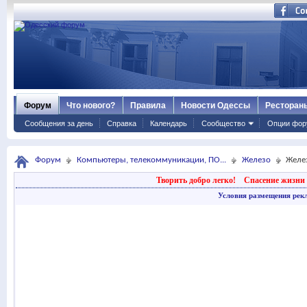
Форум
Что нового?
Правила
Новости Одессы
Ресторан
Сообщения за день
Справка
Календарь
Сообщество
Опции фор
Форум
Компьютеры, телекоммуникации, ПО...
Железо
Желе
Творить добро легко!
Спасение жизни 
Условия размещения рек