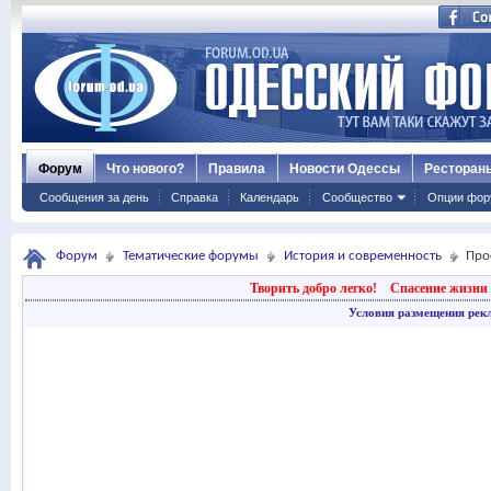
Форум
Что нового?
Правила
Новости Одессы
Ресторан
Сообщения за день
Справка
Календарь
Сообщество
Опции фор
Форум
Тематические форумы
История и современность
Про
Творить добро легко!
Спасение жизни 
Условия размещения рек