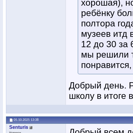
хорошая), но
ребёнку бол
полтора год
музеев итд 
12 до 30 за 
мы решили т
понравится,
Добрый день. Р
школу в итоге
05.10.2025
13:38
Senturis
Добрый всем де
Новичок