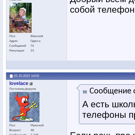
собой телефон
Пол
Женский
Адрес
Одесса
Сообщений
76
Репутация
33
05.10.2025
14:02
lovelace
Сообщение 
Постоялец форума
А есть школ
телефоны п
Пол
Мужской
Возраст
48