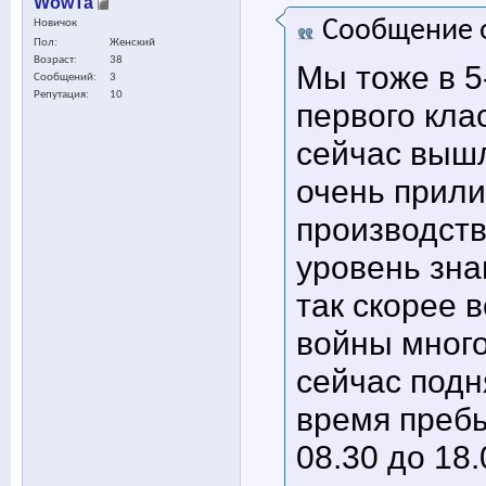
WowTa
Сообщение 
Новичок
Пол
Женский
Возраст
38
Мы тоже в 5
Сообщений
3
Репутация
10
первого клас
сейчас выш
очень прили
производств
уровень зна
так скорее в
войны много
сейчас подн
время пребы
08.30 до 18