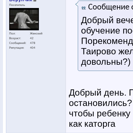
Сообщение 
Посетитель
Добрый вече
обучение пос
Пол
Женский
Порекоменду
Возраст
42
Сообщений
478
Таирово жел
Репутация
404
довольны?)
Добрый день. 
остановились?
чтобы ребенку 
как каторга