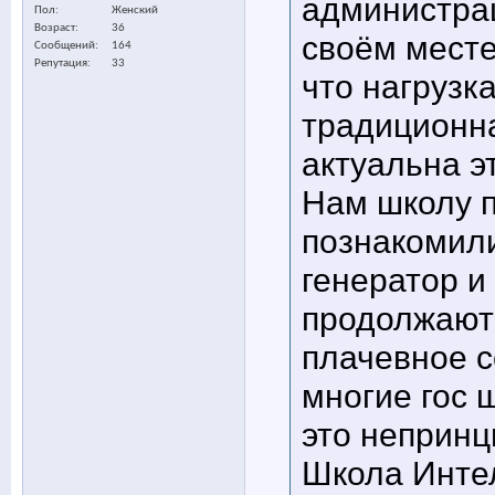
администрац
Пол
Женский
Возраст
36
своём месте
Сообщений
164
Репутация
33
что нагрузк
традиционна
актуальна эт
Нам школу п
познакомили
генератор и
продолжаютс
плачевное с
многие гос 
это непринц
Школа Интел