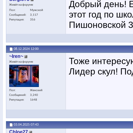
Добрый день! Е
Живёт на форуме
Пол
Мужской
этот год по шк
Сообщений
3,117
Репутация
356
Пишоновской 3
08.12.2024
12:00
~Iren~
Тоже интересу
Живёт на форуме
Лидер скул! П
Пол
Женский
Сообщений
3,240
Репутация
1648
03.04.2025
07:43
Chloe27