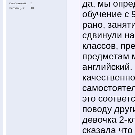
да, мы опре
Сообщений
3
Репутация
10
обучение с 
рано, занят
сдвинули на
классов, пр
предметам м
английский.
качественно
самостоятел
это соответ
поводу друг
девочка 2-к
сказала что