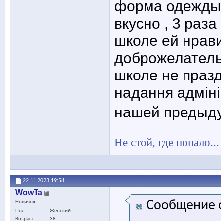
форма одежды 
вкусно , 3 раза
школе ей нрав
доброжелательн
школе не праз
надання адміні
нашей предыд
Не стой, где попало..
22.11.2023
19:58
WowTa
Сообщение 
Новичок
Пол
Женский
Возраст
38