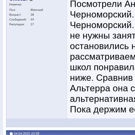
Посмотрели Ан
Новичок
Пол
Женский
Черноморский.
Возраст
38
Сообщений
49
Черноморский.
Репутация
27
не нужны занят
остановились 
рассматриваем
школ понравила
ниже. Сравнив 
Альтерра она с
альтернативна
Пока держим её
04.04.2025
23:58