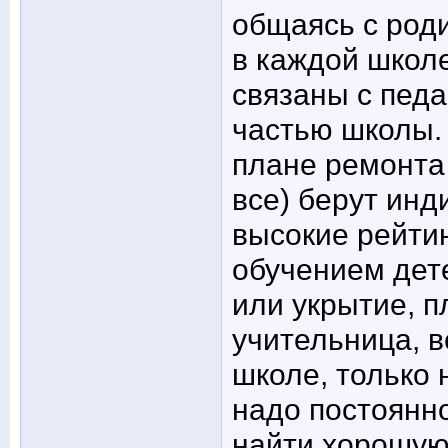
общаясь с род
в каждой школ
связаны с пед
частью школы.
плане ремонта 
все) берут инд
высокие рейтин
обучением дете
или укрытие, п
учительница, в
школе, только 
надо постоянно
найти хорошую 