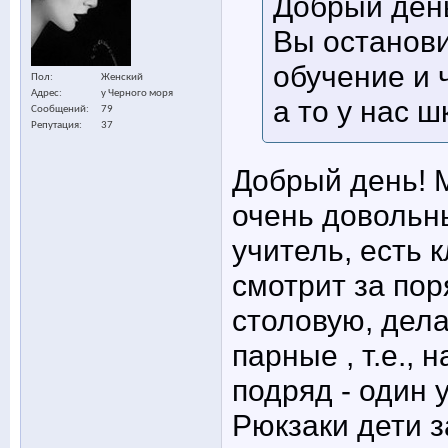
Добрый день
Вы останови
обучение и 
Пол
Женский
Адрес
у Черного моря
а то у нас ш
Сообщений
79
Репутация
37
Добрый день! М
очень довольн
учитель, есть 
смотрит за пор
столовую, дела
парные , т.е.,
подряд - один 
Рюкзаки дети з