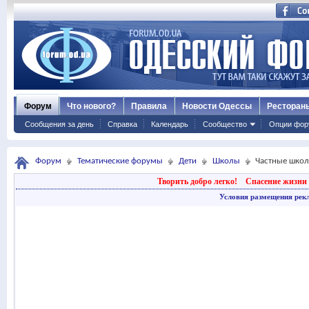
Форум
Что нового?
Правила
Новости Одессы
Ресторан
Сообщения за день
Справка
Календарь
Сообщество
Опции фор
Форум
Тематические форумы
Дети
Школы
Частные школ
Творить добро легко!
Спасение жизни 
Условия размещения рек