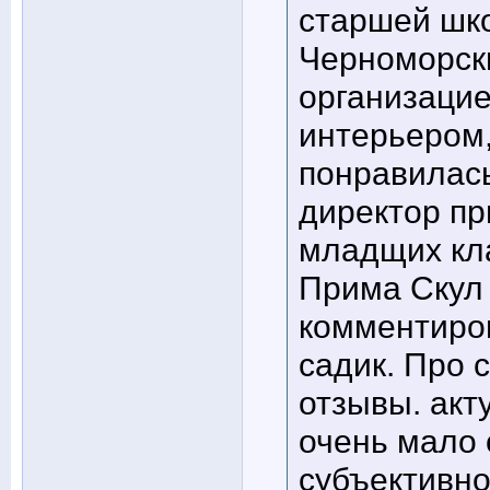
старшей шко
Черноморск
организацие
интерьером,
понравилась
директор пр
младщих кла
Прима Скул 
комментиров
садик. Про 
отзывы. акт
очень мало 
субъективно