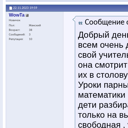
22.11.2023
19:59
WowTa
Сообщение 
Новичок
Пол
Женский
Возраст
38
Добрый день
Сообщений
3
Репутация
10
всем очень 
свой учител
она смотрит
их в столову
Уроки парные
математики 
дети разбир
только на 
свободная , 