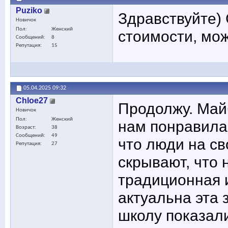
Puziko
Здравствуйте) 
Новичок
Пол
Женский
стоимости, мож
Сообщений
8
Репутация
15
05.04.2025
09:32
Chloe27
Продолжу. Майб
Новичок
Пол
Женский
нам понравила
Возраст
38
Сообщений
49
что люди на св
Репутация
27
скрывают, что 
традиционная 
актуальна эта 
школу показали