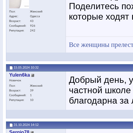
Поделитесь по
Пол
Женский
которые ходят
Адрес
Одесса
Возраст
43
Сообщений
926
Репутация
242
Все женщины прелест
15.05.2024
10:32
Yulen6ka
Добрый день, у
Новичок
Пол
Женский
частной школе 
Возраст
39
Сообщений
1
благодарна за
Репутация
10
31.10.2024
14:12
Sergio78