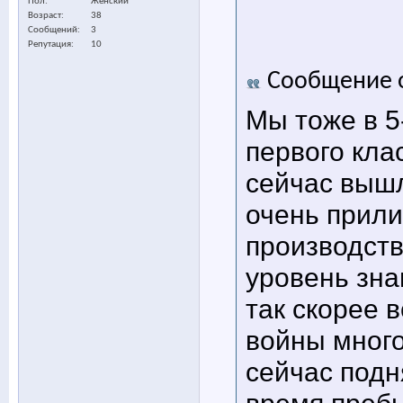
Пол
Женский
Возраст
38
Сообщений
3
Репутация
10
Сообщение 
Мы тоже в 5
первого клас
сейчас выш
очень прили
производств
уровень зна
так скорее в
войны много
сейчас подн
время пребы