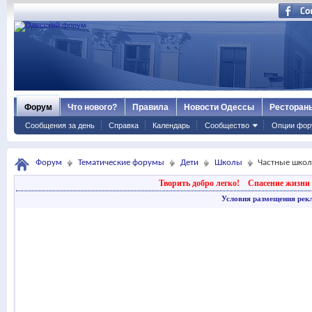
Форум
Что нового?
Правила
Новости Одессы
Ресторан
Сообщения за день
Справка
Календарь
Сообщество
Опции фор
Форум
Тематические форумы
Дети
Школы
Частные школ
Творить добро легко!
Спасение жизни 
Условия размещения рек