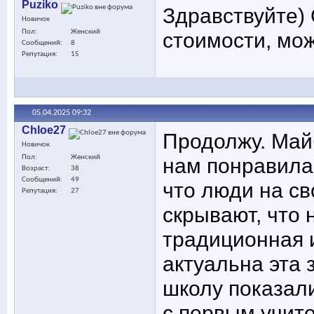
Puziko
Здравствуйте) 
Новичок
Пол
Женский
стоимости, мож
Сообщений
8
Репутация
15
05.04.2025
09:32
Chloe27
Продолжу. Майб
Новичок
Пол
Женский
нам понравила
Возраст
38
Сообщений
49
что люди на св
Репутация
27
скрывают, что 
традиционная 
актуальна эта 
школу показали
с первым учит