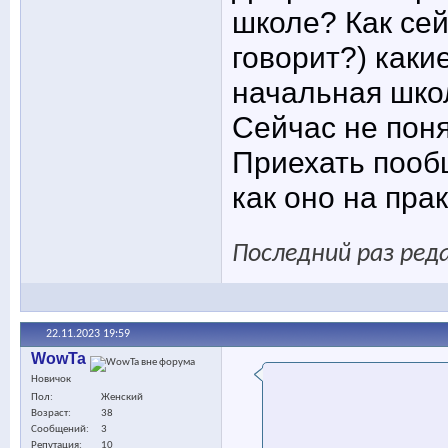
школе? Как сей
говорит?) каки
начальная шко
Сейчас не поня
Приехать пообщ
как оно на пра
Последний раз ред
22.11.2023
19:59
WowTa
Новичок
Пол
Женский
Возраст
38
Сообщений
3
Репутация
10