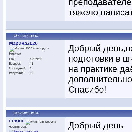
преподавателей
тяжело написат
28.11.2023
13:49
Марина2020
Добрый день,п
Новичок
подготовки в ш
Пол
Женский
Возраст
41
на практике да
Сообщений
1
Репутация
10
дополнительно
Спасибо!
08.12.2023
12:04
юляня
Добрый день
Частый гость