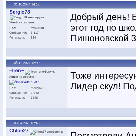
31.10.2024
14:12
Sergio78
Добрый день! Е
Живёт на форуме
этот год по шк
Пол
Мужской
Сообщений
3,117
Пишоновской 3
Репутация
356
08.12.2024
12:00
~Iren~
Тоже интересу
Живёт на форуме
Лидер скул! П
Пол
Женский
Сообщений
3,240
Репутация
1648
03.04.2025
07:43
Chloe27
Посмотрели Ан