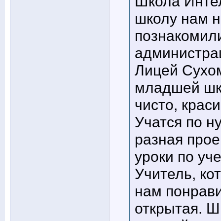
Школа Интел
школу нам н
познакомили
администрац
Лицей Сухо
младшей шко
чисто, крас
Учатся по н
разная прое
уроки по уч
Учитель, ко
нам понрави
открытая. Ш