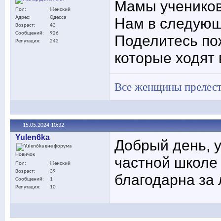
Мамы ученико
Пол
Женский
Нам в следующе
Адрес
Одесса
Возраст
43
Сообщений
926
Поделитесь по
Репутация
242
которые ходят
Все женщины прелест
15.05.2024
10:32
Yulen6ka
Добрый день, у
Новичок
частной школе 
Пол
Женский
Возраст
39
благодарна за
Сообщений
1
Репутация
10