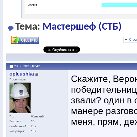
Женя
Тема:
Мастершеф (СТБ)
Стра
23.03.2025
10:42
opleushka
Скажите, Веро
Посетитель
победительницы
звали? один в 
манере разгов
Пол
Женский
меня, прям, де
Возраст
50
Сообщений
202
Репутация
157