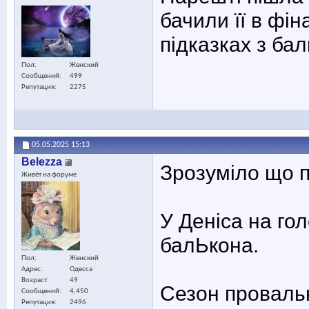
бачили її в фін
підказках з бал
Пол
Женский
Сообщений
499
Репутация
2275
05.05.2025
15:13
Belezza
Зрозуміло що 
Живёт на форуме
У Деніса на гол
балЬкона.
Пол
Женский
Адрес
Одесса
Возраст
49
Сезон проваль
Сообщений
4,450
Репутация
2496