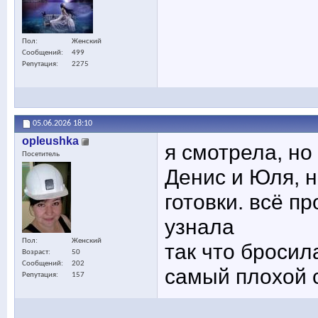
Пол
Женский
Сообщений
499
Репутация
2275
05.06.2026
18:10
opleushka
я смотрела, но
Посетитель
Денис и Юля, 
готовки. всё п
узнала
Пол
Женский
так что бросил
Возраст
50
Сообщений
202
самый плохой 
Репутация
157