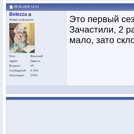
08.06.2026
12:41
Belezza
Это первый сез
Живёт на форуме
Зачастили, 2 р
мало, зато скло
Пол
Женский
Адрес
Одесса
Возраст
49
Сообщений
4,450
Репутация
2496