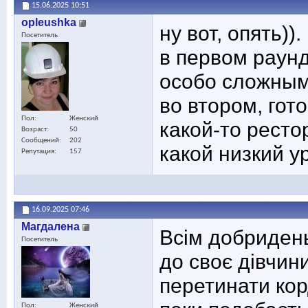
15.06.2025
10:51
opleushka
ну вот, опять)).
Посетитель
в первом раунд
особо сложны
во втором, гот
Пол
Женский
какой-то ресто
Возраст
50
Сообщений
202
какой низкий у
Репутация
157
16.09.2025
07:46
Maгдалена
Всім добридень
Посетитель
до своє дівчини
перетинати кор
Пол
Женский