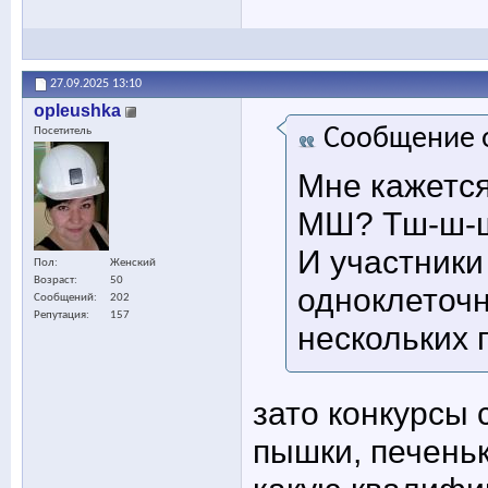
27.09.2025
13:10
opleushka
Сообщение 
Посетитель
Мне кажется
МШ? Тш-ш-ш,
И участники
Пол
Женский
Возраст
50
одноклеточн
Сообщений
202
Репутация
157
нескольких
зато конкурсы 
пышки, печеньк