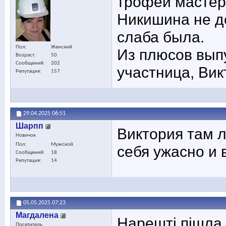
трофей мастер
Никишина не д
слаба была.
Пол
Женский
Из плюсов выпу
Возраст
50
Сообщений
202
участница, Вик
Репутация
157
29.04.2025
06:51
Шарпп
Виктория там л
Новичок
Пол
Мужской
себя ужасно и 
Сообщений
18
Репутация
14
05.05.2025
07:23
Maгдалена
Нарешті пішла 
Посетитель