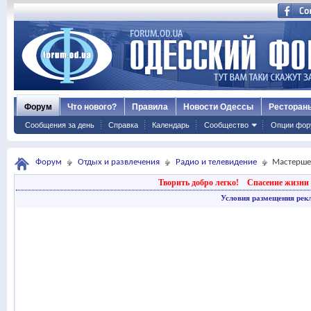
Форум
Что нового?
Правила
Новости Одессы
Ресторан
Сообщения за день
Справка
Календарь
Сообщество
Опции фор
Форум
Отдых и развлечения
Радио и телевидение
Мастерше
Творить добро легко!
Спасение жизни 
Условия размещения рек