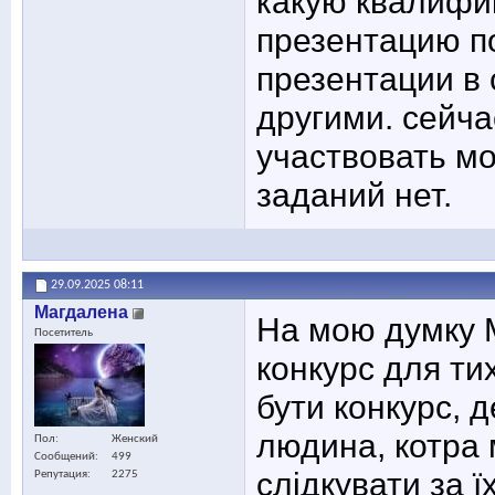
какую квалифи
презентацию п
презентации в 
другими. сейча
участвовать мо
заданий нет.
29.09.2025
08:11
Maгдалена
На мою думку 
Посетитель
конкурс для ти
бути конкурс, 
людина, котра 
Пол
Женский
Сообщений
499
слідкувати за ї
Репутация
2275