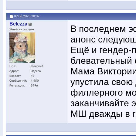
09.06.2025
20:07
Belezza
В последнем э
Живёт на форуме
анонс следующ
Ещё и гендер-п
блевательный 
Пол
Женский
Мама Виктории 
Адрес
Одесса
Возраст
49
упустила свою 
Сообщений
4,450
Репутация
2496
филлерного мон
заканчивайте э
МШ дважды в г