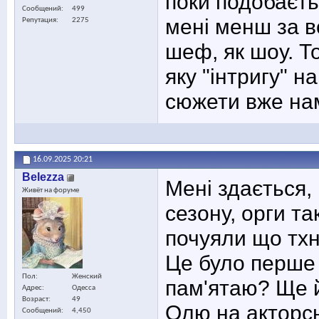
поки подобаєть
Сообщений
499
мені менш за 
Репутация
2275
шеф, як шоу. То
яку "інтригу" н
сюжети вже на
16.09.2025
20:21
Belezza
Мені здається,
Живёт на форуме
сезону, орги т
почуяли що тх
Це було перше 
Пол
Женский
пам'ятаю? Ще й
Адрес
Одесса
Возраст
49
Олю на акторсь
Сообщений
4,450