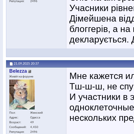
Репутация
2496
Учасники рівн
Дімейшена відді
блоггерів, а на
декларується. 
21.09.2025
20:37
Belezza
Мне кажется и
Живёт на форуме
Тш-ш-ш, не спуг
И участники в 
одноклеточные,
Пол
Женский
нескольких пр
Адрес
Одесса
Возраст
49
Сообщений
4,450
Репутация
2496