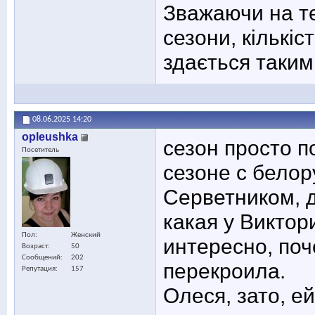
Зважаючи на те
сезони, кількіс
здається таким
08.06.2025
14:20
opleushka
сезон просто п
Посетитель
сезоне с белор
Серветником, д
какая у Виктор
Пол
Женский
интересно, поч
Возраст
50
Сообщений
202
перекроила.
Репутация
157
Олеся, зато, ей