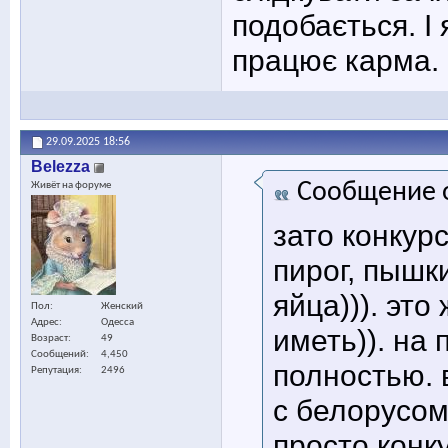
подобається. І 
працює карма.
29.09.2025
18:56
Belezza
Сообщение 
Живёт на форуме
зато конкур
пирог, пышк
яйца))). эт
Пол
Женский
Адрес
Одесса
иметь)). на
Возраст
49
Сообщений
4,450
полностью. 
Репутация
2496
с белорусом
просто конк