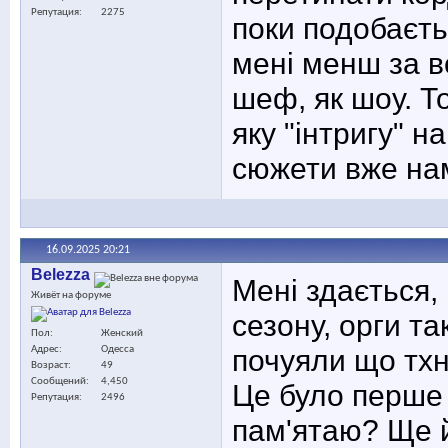
Репутация
2275
поки подобаєть
мені менш за 
шеф, як шоу. То
яку "інтригу" н
сюжети вже на
16.09.2025
20:21
Belezza
Мені здається,
Живёт на форуме
сезону, орги т
Пол
Женский
почуяли що тх
Адрес
Одесса
Возраст
49
Сообщений
4,450
Це було перше 
Репутация
2496
пам'ятаю? Ще й