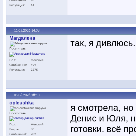
Сообщений
18
Репутация
14
11.05.2026
14:38
Maгдалена
так, я дивлюсь.
Посетитель
Пол
Женский
Сообщений
499
Репутация
2275
05.06.2026
18:10
opleushka
я смотрела, но
Посетитель
Денис и Юля, 
Пол
Женский
готовки. всё п
Возраст
50
Сообщений
202