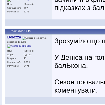
Пол
Женский
підказках з бал
Сообщений
499
Репутация
2275
05.05.2025
15:13
Belezza
Зрозуміло що 
Живёт на форуме
Пол
Женский
У Деніса на гол
Адрес
Одесса
Возраст
49
Сообщений
4,450
балЬкона.
Репутация
2496
Сезон проваль
коментувати.