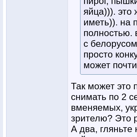
пирог, пышк
яйца))). эт
иметь)). на
полностью. 
с белорусом
просто конк
может почти
Так может это 
снимать по 2 с
вменяемых, ук
зрителю? Это р
А два, гляньте