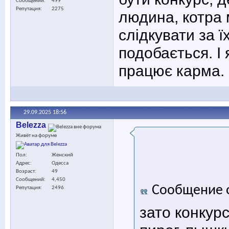
Сообщений
499
Репутация
2275
людина, котра 
слідкувати за ї
подобається. І 
працює карма.
29.09.2025
18:56
Belezza
Живёт на форуме
Пол
Женский
Адрес
Одесса
Возраст
49
Сообщений
4,450
Сообщение 
Репутация
2496
зато конкур