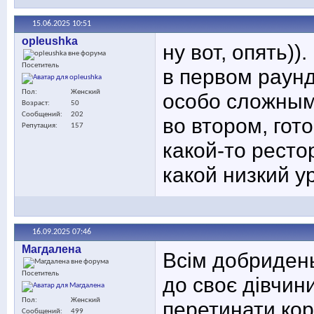
15.06.2025
10:51
opleushka
ну вот, опять)).
Посетитель
в первом раунд
Пол
Женский
особо сложны
Возраст
50
Сообщений
202
во втором, гот
Репутация
157
какой-то ресто
какой низкий у
16.09.2025
07:46
Maгдалена
Всім добридень
Посетитель
до своє дівчини
Пол
Женский
перетинати кор
Сообщений
499