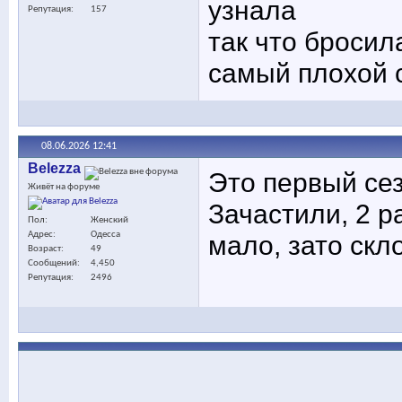
узнала
Репутация
157
так что бросил
самый плохой 
08.06.2026
12:41
Belezza
Это первый сез
Живёт на форуме
Зачастили, 2 р
Пол
Женский
мало, зато скло
Адрес
Одесса
Возраст
49
Сообщений
4,450
Репутация
2496