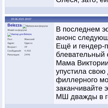
09.06.2025
20:07
Belezza
В последнем э
Живёт на форуме
анонс следующ
Пол
Женский
Ещё и гендер-п
Адрес
Одесса
Возраст
49
Сообщений
4,450
блевательный 
Репутация
2496
Мама Виктории 
упустила свою 
филлерного мон
заканчивайте э
МШ дважды в г