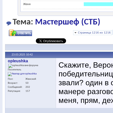
Женя
Тема:
Мастершеф (СТБ)
Страница 1216 из 1216
23.03.2025
10:42
opleushka
Скажите, Веро
Посетитель
победительницы
Пол
Женский
звали? один в 
Возраст
50
Сообщений
202
манере разгов
Репутация
157
меня, прям, де