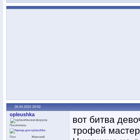
26.04.2025
20:02
opleushka
вот битва дево
Посетитель
трофей мастер
Пол
Женский