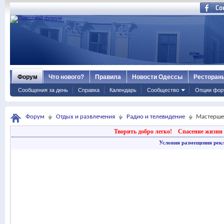
Форум
Что нового?
Правила
Новости Одессы
Ресторан
Сообщения за день
Справка
Календарь
Сообщество
Опции фор
Форум
Отдых и развлечения
Радио и телевидение
Мастерше
Творить добро легко!
Спасение жизни 
Условия размещения рек