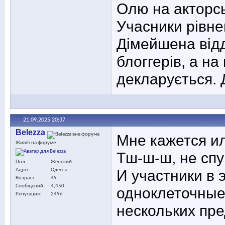
Олю на акторсь
Учасники рівн
Дімейшена відді
блоггерів, а на
декларується. 
21.09.2025
20:37
Belezza
Мне кажется и
Живёт на форуме
Тш-ш-ш, не спуг
Пол
Женский
И участники в 
Адрес
Одесса
Возраст
49
Сообщений
4,450
одноклеточные,
Репутация
2496
нескольких пр