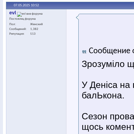
07.05.2025
10:52
evl
Постоялец форума
Пол
Женский
Сообщений
1,382
Репутация
513
Сообщение 
Зрозуміло щ
У Деніса на 
балЬкона.
Сезон прова
щось комент