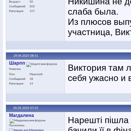
Никишина не д
Возраст
50
Сообщений
202
слаба была.
Репутация
157
Из плюсов выпу
участница, Вик
29.04.2025
06:51
Шарпп
Виктория там л
Новичок
Пол
Мужской
себя ужасно и 
Сообщений
18
Репутация
14
05.05.2025
07:23
Maгдалена
Нарешті пішла 
Посетитель
бачили її в фін