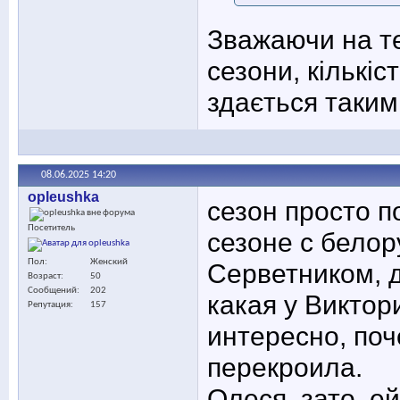
Зважаючи на те
сезони, кількіс
здається таким
08.06.2025
14:20
opleushka
сезон просто п
Посетитель
сезоне с белор
Пол
Женский
Серветником, д
Возраст
50
Сообщений
202
какая у Виктор
Репутация
157
интересно, поч
перекроила.
Олеся, зато, ей