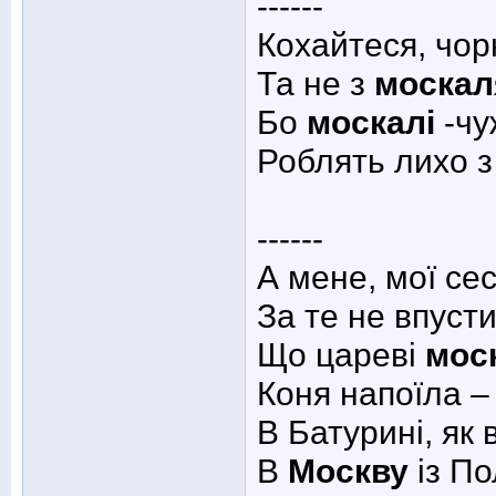
------
Кохайтеся, чор
Та не з
моска
Бо
москалі
-чу
Роблять лихо 
------
А мене, мої се
За те не впуст
Що цареві
мос
Коня напоїла –
В Батурині, як в
В
Москву
із По