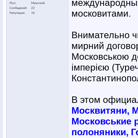
международных
Пол
Мужской
Сообщений
22
московитами.
Репутация
10
Внимательно ч
мирний договор
Московською д
імперією (Тур
Константинопо
В этом официа
Москвитяни, М
Московськие 
полоняники, Г