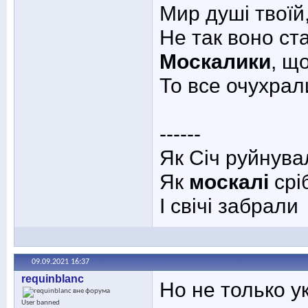
Мир душі твоїй
Не так воно ст
Москалики
, щ
То все очухра
------
Як Січ руйнува
Як
москалі
срі
І свічі забрали
09.09.2021
16:37
requinblanc
Но не только у
User banned