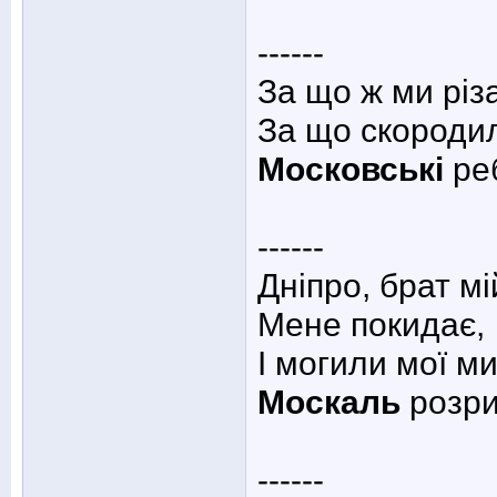
------
За що ж ми різ
За що скороди
Московські
ре
------
Дніпро, брат мі
Мене покидає,
І могили мої ми
Москаль
розр
------