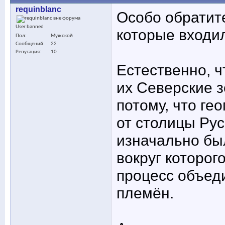
requinblanc
Особо обратит
User banned
которые входил
Пол
Мужской
Сообщений
22
Репутация
10
Естественно, ч
их Северские з
потому, что ге
от столицы Рус
изначально бы
вокруг которог
процесс объед
племён.