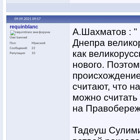
09.09.2021
09:57
requinblanc
А.Шахматов : "
User banned
Днепра великор
Пол
Мужской
Сообщений
22
как великорус
Репутация
10
нового. Поэто
происхождение 
считают, что н
можно считать 
на Правобереж
Тадеуш Сулими