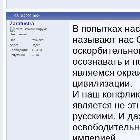
02.10.2020
16:24
Zaratustra
В попытках нас
User banned
называют нас О
Пол
Мужской
Адрес
Одеса
оскорбительно
Сообщений
15,313
Репутация
2346
осознавать и п
являемся окра
цивилизации.
И наш конфликт
является не эт
русскими. И д
освободительн
империей.