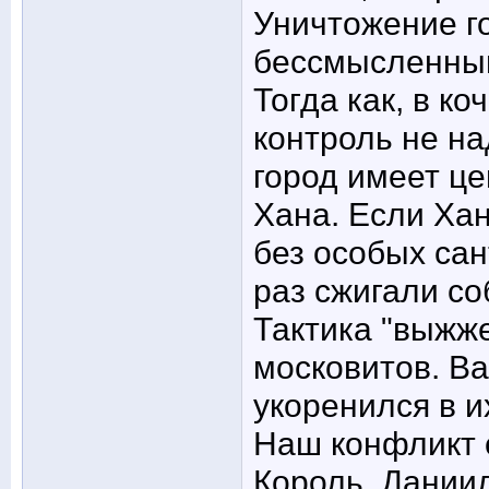
Уничтожение г
бессмысленным
Тогда как, в ко
контроль не на
город имеет це
Хана. Если Хан
без особых са
раз сжигали соб
Тактика "выжж
московитов. Ва
укоренился в 
Наш конфликт 
Король, Даниил