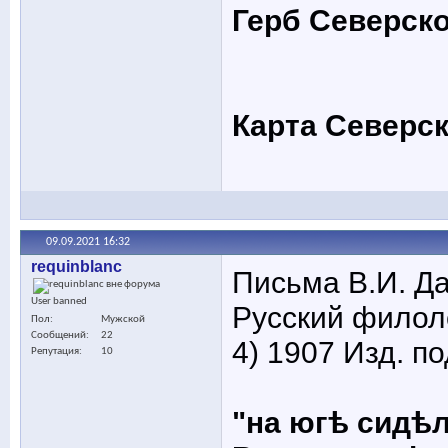
Герб Северско
Карта Северск
09.09.2021
16:32
requinblanc
Письма В.И. Да
User banned
Русский филоло
Пол
Мужской
Сообщений
22
4) 1907 Изд. по
Репутация
10
"на югѣ сидѣ