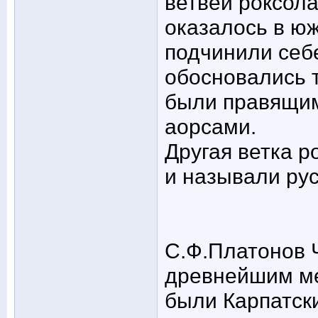
ветвей роксола
оказалось в юж
подчинили себ
обосновались т
были правящим
аорсами.
Другая ветка р
и называли ру
С.Ф.Платонов Ч
древнейшим ме
были Карпатск