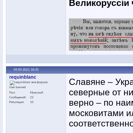
Великоруссіи
09.09.2021
16:35
requinblanc
Славяне – Укр
User banned
северные от н
Пол
Мужской
Сообщений
22
верно – по наи
Репутация
10
московитами ил
соответственн