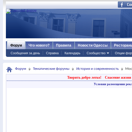
Форум
Что нового?
Правила
Новости Одессы
Ресторан
Сообщения за день
Справка
Календарь
Сообщество
Опции фор
Форум
Тематические форумы
История и современность
Мос
Творить добро легко!
Спасение жизни 
Условия размещения рек