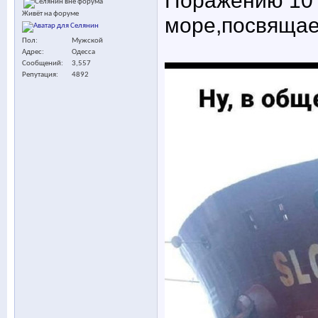
Поражению 10 
Живёт на форуме
море,посвящае
Пол
Мужской
Адрес
Одесса
Сообщений
3,557
Репутация
4892