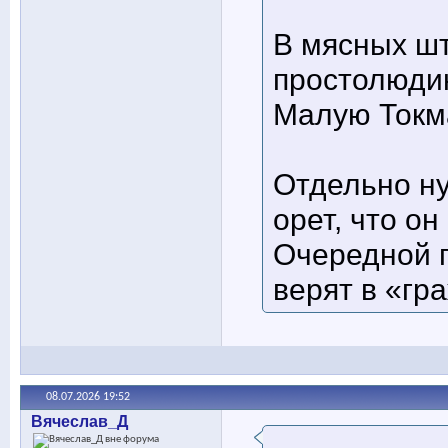
В мясных ш
простолюдин
Малую Токма
Отдельно ну
орет, что он
Очередной п
верят в «гр
08.07.2026
19:52
Вячеслав_Д