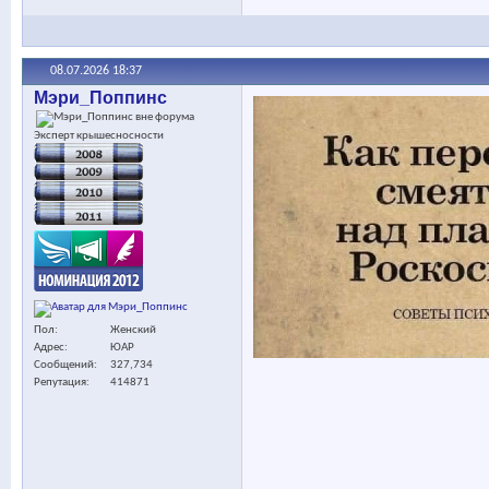
08.07.2026
18:37
Мэри_Поппинс
Эксперт крышесносности
Пол
Женский
Адрес
ЮАР
Сообщений
327,734
Репутация
414871