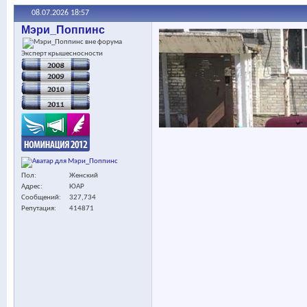
08.07.2026
18:57
Мэри_Поппинс
Эксперт крышесносности
Пол
Женский
Адрес
ЮАР
Сообщений
327,734
Репутация
414871