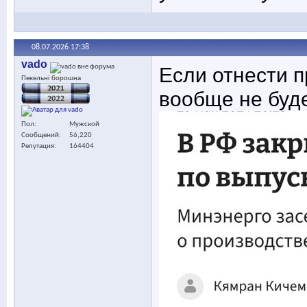
08.07.2026
17:38
vado
Если отнести п
Пекельні борошна
вообще не буде
Пол
Мужской
Сообщений
56,220
Репутация
164404