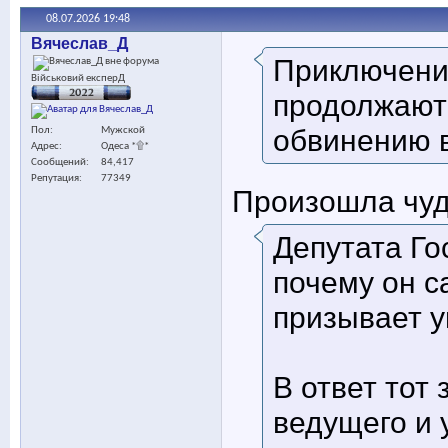
08.07.2026
19:48
Вячеслав_Д
Приключения
Військовий експерД
продолжаютс
обвинению 
Пол
Мужской
Адрес
Одеса *۩*
Сообщений
84,417
Репутация
77349
Произошла чу
Депутата Г
почему он са
призывает у
В ответ тот
ведущего и 