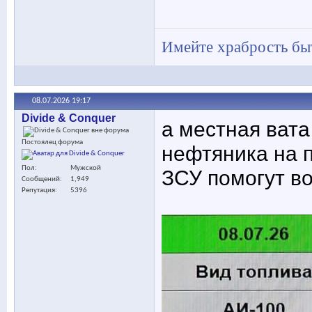
Имейте храбрость быт
08.07.2026
19:17
Divide & Conquer
а местная вата
Постоялец форума
нефтяника на 
Пол
Мужской
ЗСУ помогут в
Сообщений
1,949
Репутация
5396