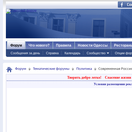
Форум
Что нового?
Правила
Новости Одессы
Ресторан
Сообщения за день
Справка
Календарь
Сообщество
Опции фор
Форум
Тематические форумы
Политика
Современная Россия.
Творить добро легко!
Спасение жизни 
Условия размещения рек