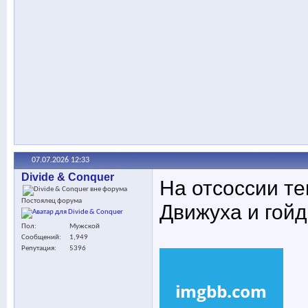
07.07.2026
12:33
Divide & Conquer
На отсоссии те
Постоялец форума
Движуха и гой
Пол
Мужской
Сообщений
1,949
Репутация
5396