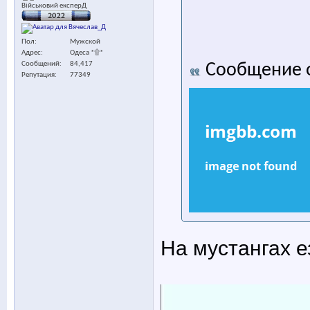
Військовий експерД
Пол
Мужской
Адрес
Одеса *۩*
Сообщений
84,417
Сообщение 
Репутация
77349
На мустангах е