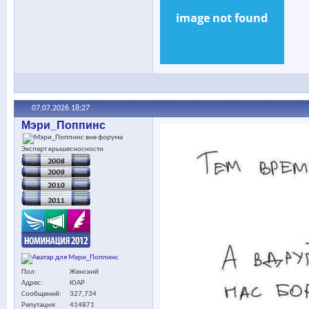
07.07.2026
18:27
Мэри_Поппинс
Эксперт крышесносности
Пол
Женский
Адрес
ЮАР
Сообщений
327,734
Репутация
414871