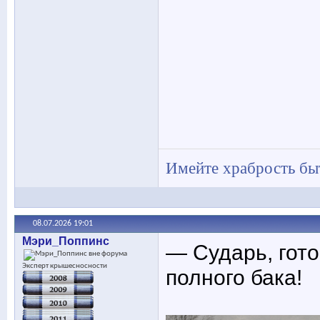
Имейте храбрость быт
08.07.2026
19:01
Мэри_Поппинс
— Сударь, гото
Эксперт крышесносности
полного бака!