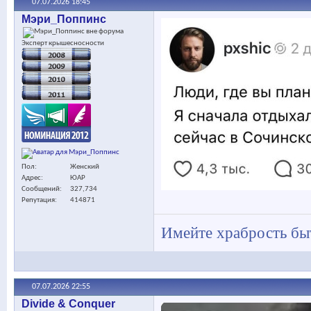
07.07.2026
18:45
Мэри_Поппинс
Эксперт крышесносности
Пол
Женский
Адрес
ЮАР
Сообщений
327,734
Репутация
414871
Имейте храбрость быт
07.07.2026
22:55
Divide & Conquer