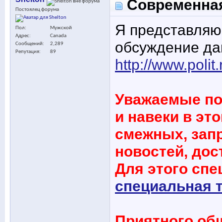
Современная 
Постоялец форума
Я представля
Пол
Мужской
Адрес
Canada
обсуждение да
Сообщений
2,289
Репутация
89
http://www.polit
Уважаемые по
и навеки в это
смежных, зап
новостей, дос
Для этого спе
специальная 
Приятного об