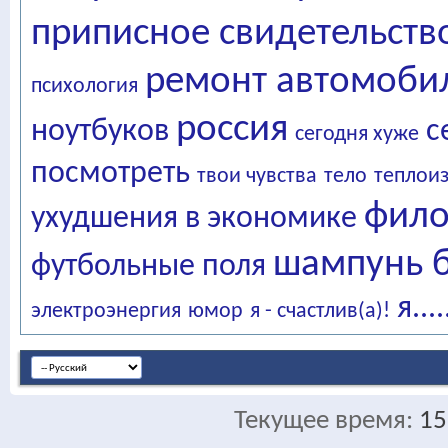
приписное свидетельств
ремонт автомоби
психология
россия
ноутбуков
с
сегодня хуже
посмотреть
твои чувства
тело
теплои
фило
ухудшения в экономике
шампунь б
футбольные поля
я....
электроэнергия
юмор
я - счастлив(а)!
Текущее время:
15