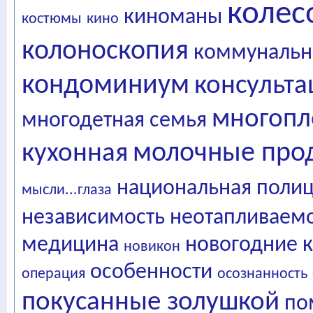
колес
киноманы
костюмы
кино
колоноскопия
коммунальн
кондоминиум
консульта
многопл
многодетная семья
молочные про
кухонная
национальная поли
мысли...глаза
независимость
неотапливаем
медицина
новогодние 
новикон
особенности
операция
осознанность
покусанные золушкой
по