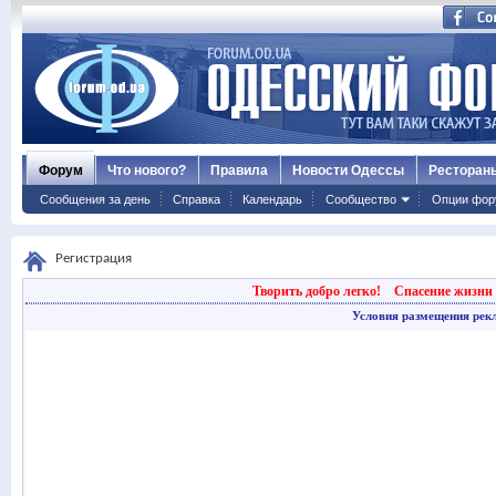
Форум
Что нового?
Правила
Новости Одессы
Ресторан
Сообщения за день
Справка
Календарь
Сообщество
Опции фор
Регистрация
Творить добро легко!
Спасение жизни 
Условия размещения рек