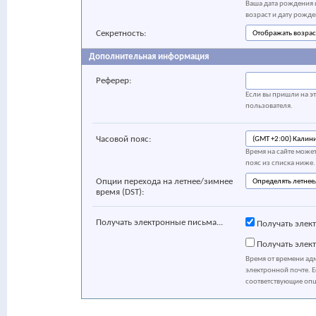
Ваша дата рождения и
возраст и дату рожде
Секретность:
Дополнительная информация
Реферер:
Если вы пришли на эт
пользователя.
Часовой пояс:
Время на сайте может
пояс из списка ниже.
Опции перехода на летнее/зимнее
время (DST):
Получать электронные письма...
Получать элек
Получать элект
Время от времени ад
электронной почте. Е
соответствующие оп