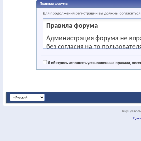
Правила форума
Для продолжения регистрации вы должны согласиться
Правила форума
Администрация форума не впр
без согласия на то пользовате
данным пользователя которые о
IP-адрес. Данные сведения мог
Я обязуюсь исполнять установленные правила, пос
представителей силовых госуда
прокурора.
Регистрация на сайте абсолютн
рекомендуем вам ознакомиться
согласны со всеми условиями, п
Текущее вре
исполнять установленные прав
Одес
регистрацию". Если вы переду
чтобы вернуться на главную ст