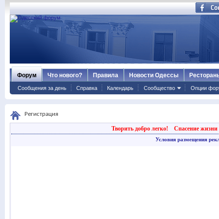
Форум
Что нового?
Правила
Новости Одессы
Ресторан
Сообщения за день
Справка
Календарь
Сообщество
Опции фор
Регистрация
Творить добро легко!
Спасение жизни 
Условия размещения рек