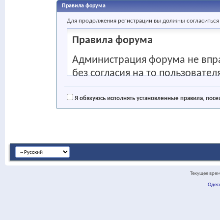
Правила форума
Для продолжения регистрации вы должны согласиться
Правила форума
Администрация форума не впр
без согласия на то пользовате
данным пользователя которые о
IP-адрес. Данные сведения мог
Я обязуюсь исполнять установленные правила, пос
представителей силовых госуда
прокурора.
Регистрация на сайте абсолютн
рекомендуем вам ознакомиться
согласны со всеми условиями, п
Текущее вре
исполнять установленные прав
Одес
регистрацию". Если вы переду
чтобы вернуться на главную ст