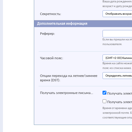
Ваша дата рождения и
возраст и дату рожде
Секретность:
Дополнительная информация
Реферер:
Если вы пришли на эт
пользователя.
Часовой пояс:
Время на сайте может
пояс из списка ниже.
Опции перехода на летнее/зимнее
время (DST):
Получать электронные письма...
Получать элек
Получать элект
Время от времени ад
электронной почте. Е
соответствующие оп