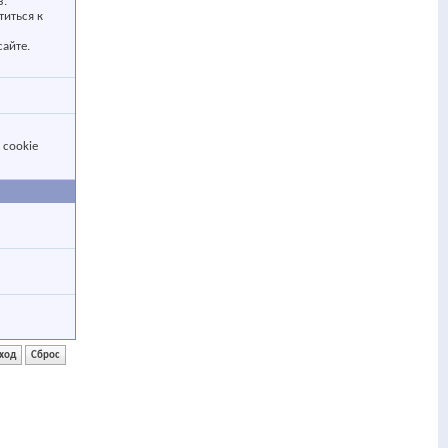
з.
титься к
айте.
 cookie