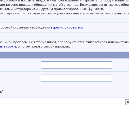
вторизованы на сайте. Введите имя пользователя и пароль и попробуйте ещё ра
едостаточно прав для обращения к этой странице. Возможно, вы пытаетесь обра
ям администратора или к другим привилегированным функциям.
о, администратор отключил вашу учётную запись, или вы не активированы на с
тра этой страницы необходимо
зарегистрироваться
.
возникли проблемы с авторизацией, попробуйте отключите adblock или очистить
ить cookie
, а потом заново авторизироваться!
ь?