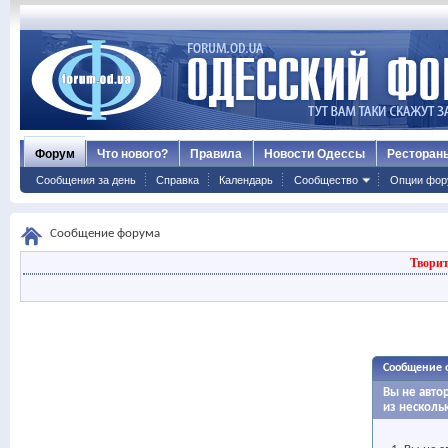
Форум
Что нового?
Правила
Новости Одессы
Ресторан
Сообщения за день
Справка
Календарь
Сообщество
Опции фор
Сообщение форума
Творит
Сообщение 
Вы не авто
из несколь