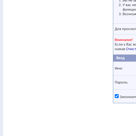
Вы не а
У вас н
функци
Возможн
Для просмо
Внимание!
Если у Вас 
нажав
Очист
Вход
Имя:
Пароль:
Запомнит