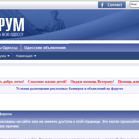
ы Одессы
Одесские объявления
ума
Навигация
ь добро легко!
Спасение жизни детей!
Окажи помощь Ветерану!
Помощь жи
Условия размещения рекламных баннеров и объявлений на форуме
форума
ризованы на сайте или не имеете доступа к этой странице. Это могло произойт
ких причин: