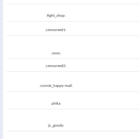
:fight_shop:
:censoreed1:
:sssss:
:censoreed2:
:connie_happy-mail:
:piska:
:jc_goody: