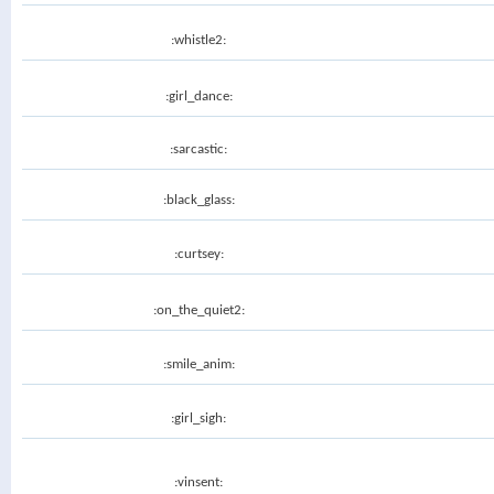
:whistle2:
:girl_dance:
:sarcastic:
:black_glass:
:curtsey:
:on_the_quiet2:
:smile_anim:
:girl_sigh:
:vinsent: