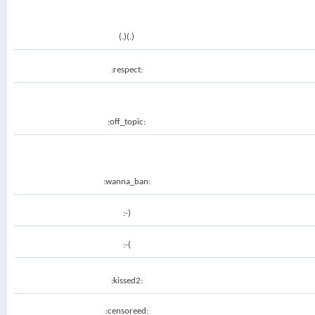
(.)(.)
:respect:
:off_topic:
:wanna_ban:
:-)
:-(
:kissed2:
:censoreed: