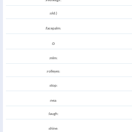
:vvenkegif:
:old:)
:facepalm:
:D
:mlm:
:rolleyes:
:stop:
:nea:
:laugh:
:shine: