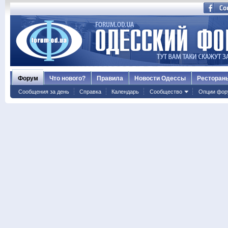
Форум
Что нового?
Правила
Новости Одессы
Ресторан
Сообщения за день
Справка
Календарь
Сообщество
Опции фор