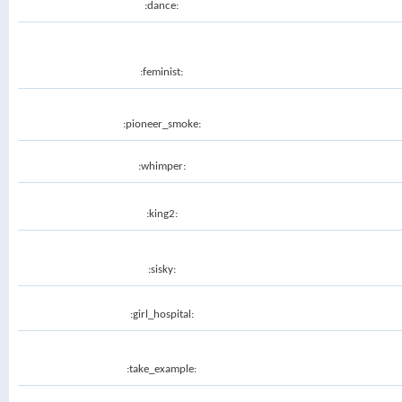
:dance:
:feminist:
:pioneer_smoke:
:whimper:
:king2:
:sisky:
:girl_hospital:
:take_example: