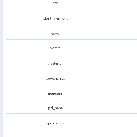
:cry:
:dont_mention:
:party:
:vomit:
:hysteric:
:boyanchig:
:papuan:
:girl_haha:
:spruce_up: