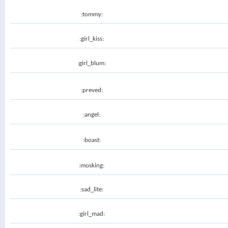
:tommy:
:girl_kiss:
:girl_blum:
:preved:
:angel:
:boast:
:mosking:
:sad_lite:
:girl_mad: