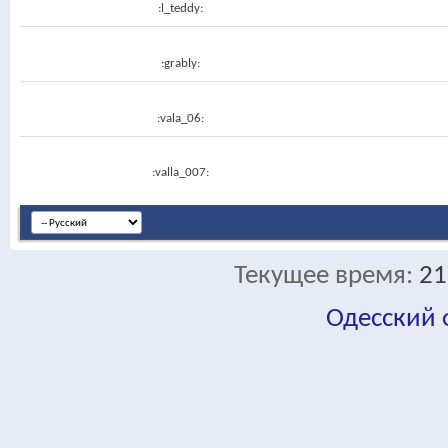
:l_teddy:
:grably:
:vala_06:
:valla_007:
Текущее время:
21
Одесский
fa