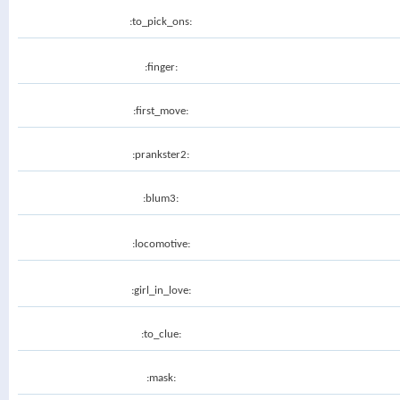
:to_pick_ons:
:finger:
:first_move:
:prankster2:
:blum3:
:locomotive:
:girl_in_love:
:to_clue:
:mask: