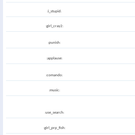
:i_stupid:
:girl_cray2:
:punish:
:applause:
:comando:
:music:
:use_search:
:girl_prp_fish: