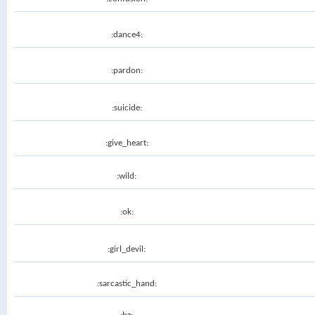
:dance4:
:pardon:
:suicide:
:give_heart:
:wild:
:ok:
:girl_devil:
:sarcastic_hand: