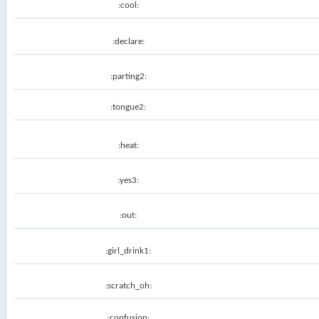
:cool:
:declare:
:parting2:
:tongue2:
:heat:
:yes3:
:out:
:girl_drink1:
:scratch_oh:
:confusion: