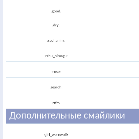
:good:
:dry:
:sad_anim:
:rzhu_nimagu:
:rose:
:search:
:rtfm:
Дополнительные смайлики
:girl_werewolf: