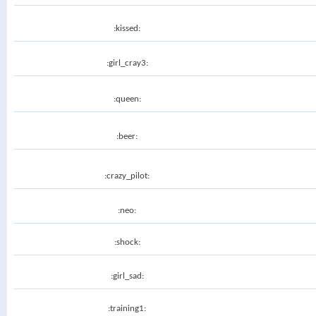
:kissed:
:girl_cray3:
:queen:
:beer:
:crazy_pilot:
:neo:
:shock:
:girl_sad:
:training1: