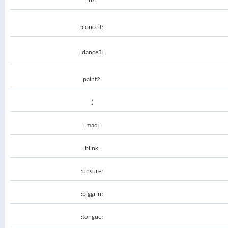
:hz:
:conceit:
:dance3:
:paint2:
;)
:mad:
:blink:
:unsure:
:biggrin:
:tongue: