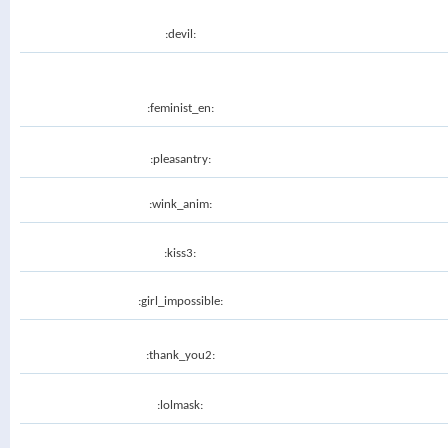
:devil:
:feminist_en:
:pleasantry:
:wink_anim:
:kiss3:
:girl_impossible:
:thank_you2:
:lolmask: