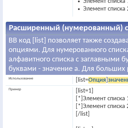
Элемент списка 
Элемент списка 
Расширенный (нумерованный) с
BB код [list] позволяет также созд
опциями. Для нумерованного списк
алфавитного списка с заглавными б
буквами - значение а. Для больших р
Использование
[list=
Опция
]
значен
Пример
[list=1]
[*]Элемент списка 
[*]Элемент списка 
[/list]