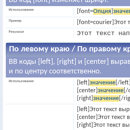
BB код [font] изменяет шрифт.
Использование
[font=
Опция
]
значе
Пример
[font=courier]Этот
Результат
Этот текст нап
По левому краю / По правому к
BB коды [left], [right] и [center] в
и по центру соответственно.
Использование
[left]
значение
[/left
[center]
значение
[/
[right]
значение
[/ri
[left]Этот текст вы
[center]Этот текст
[right]Этот текст 