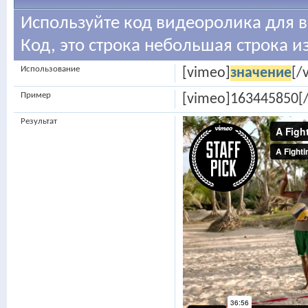
Используйте код видеоролика для вс
Код, это строка небольшая строка из
Использование
[vimeo]
значение
[/
Пример
[vimeo]163445850[
Результат