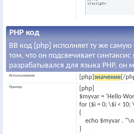
//-->

</script>
PHP код
BB код [php] исполняет ту же самую 
том, что он подсвечивает синтаксис 
разрабатывался для языка PHP, он 
Использование
[php]
значение
[/ph
Пример
[php]
$myvar = 'Hello Worl
for ($
i = 0; \$i < 10;
{
echo $myvar . "\n
}