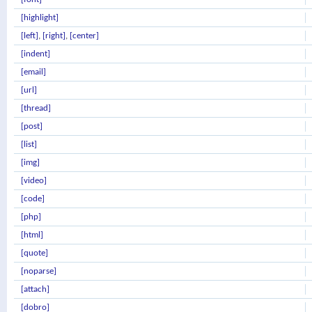
[highlight]
[left]
,
[right]
,
[center]
[indent]
[email]
[url]
[thread]
[post]
[list]
[img]
[video]
[code]
[php]
[html]
[quote]
[noparse]
[attach]
[dobro]