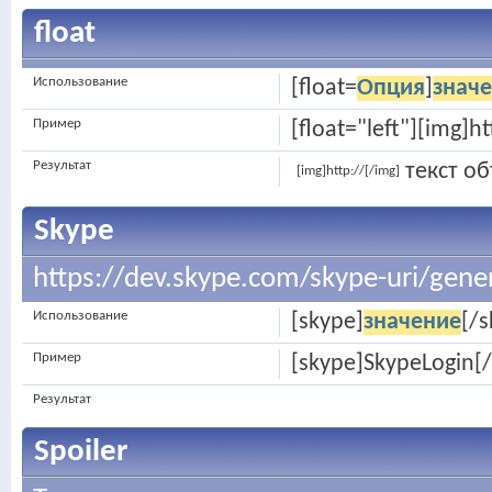
float
Использование
[float=
Опция
]
знач
Пример
[float="left"][img]h
Результат
текст о
[img]http://[/img]
Skype
https://dev.skype.com/skype-uri/gene
Использование
[skype]
значение
[/s
Пример
[skype]SkypeLogin[
Результат
Spoiler