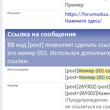
Пример
Результат
https://forumodua
Нажмите здесь!
Ссылка на сообщение
BB код [post] позволяет сделать сс
его номер (ID). Используя дополни
ссылки.
Использование
[post]
Номер (ID) 
[post=
Номер (ID) 
Пример
[post]269302[/post]
[post=269302]Нажми
(Предупреждение: 
не ссылаться на с