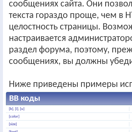
сообщениях сайта. Они позво
текста гораздо проще, чем в 
целостность страницы. Возмо
настраивается администрато
раздел форума, поэтому, преж
сообщениях, вы должны убеди
Ниже приведены примеры исп
BB коды
[b]
,
[i]
,
[u]
[color]
[size]
[font]