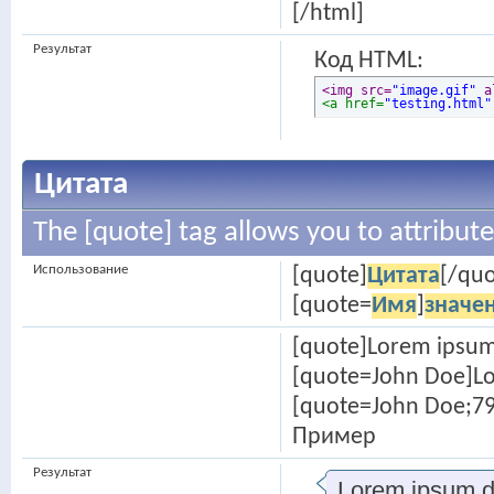
[/html]
Результат
Код HTML:
<img src=
"image.gif"
 a
<a href=
"testing.html"
Цитата
The [quote] tag allows you to attribut
Использование
[quote]
Цитата
[/quo
[quote=
Имя
]
значе
[quote]Lorem ipsum
[quote=John Doe]Lo
[quote=John Doe;79
Пример
Результат
Lorem ipsum do