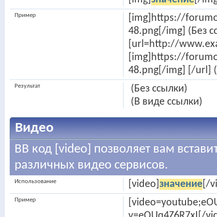
Пример
[img]https://foru
48.png[/img] (Без с
[url=http://www.e
[img]https://foru
48.png[/img] [/url]
Результат
(Без ссылки)
(В виде ссылки)
Видео
BB код [video] позволяет вам встав
различных видео сервисов.
Использование
[video]
значение
[/v
Пример
[video=youtube;eO
v=eOUq4Z6R7xI[/vi