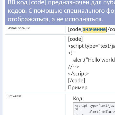
BB код [code] предназначен для п
кодов. С помощью специального фо
отображаться, а не исполняться.
Использование
[code]
значение
[/c
[code]
<script type="text/j
<!--
alert("Hello world!
//-->
</script>
[/code]
Пример
Результат
Код:
<script type="text/java
<!--

	alert("Hello world!");
