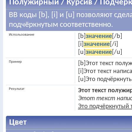
Полужирный / Курсив / Подчёр
BB коды [b], [i] и [u] позволяют сд
подчёркнутым соответственно.
Использование
[b]
значение
[/b]
[i]
значение
[/i]
[u]
значение
[/u]
Пример
[b]Этот текст полу
[i]Этот текст напис
[u]Это подчёркнуты
Результат
Этот текст полуж
Этот текст напис
Это подчёркнутый 
Цвет