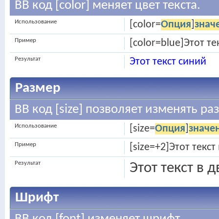
BB код [color] меняет цвет текста.
Использование
[color=
Опция
]
знач
Пример
[color=blue]Этот те
Результат
Этот текст синий
Размер
BB код [size] позволяет изменять р
Использование
[size=
Опция
]
значе
Пример
[size=+2]Этот текс
Результат
Этот текст в 
Шрифт