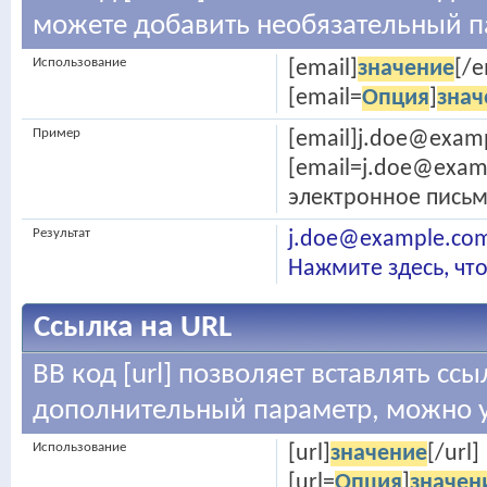
можете добавить необязательный па
Использование
[email]
значение
[/e
[email=
Опция
]
знач
Пример
[email]
j.doe@exam
[
email=j.doe@exam
электронное письм
Результат
j.doe@example.co
Нажмите здесь, чт
Ссылка на URL
BB код [url] позволяет вставлять с
дополнительный параметр, можно у
Использование
[url]
значение
[/url]
[url=
Опция
]
значен