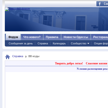
Форум
Что нового?
Правила
Новости Одессы
Ресторан
Сообщения за день
Справка
Календарь
Сообщество
Опции фор
Справка
BB коды
Творить добро легко!
Спасение жизни 
Условия размещения рек