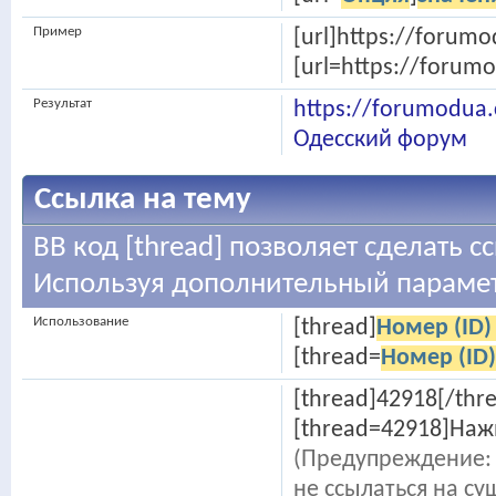
Пример
[url]https://forumo
[url=https://forum
Результат
https://forumodua
Одесский форум
Ссылка на тему
BB код [thread] позволяет сделать сс
Используя дополнительный парамет
Использование
[thread]
Номер (ID)
[thread=
Номер (ID
[thread]42918[/thr
[thread=42918]Нажм
(Предупреждение: 
не ссылаться на с