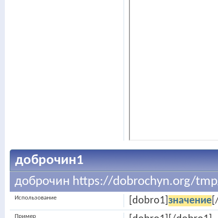
доброчин1
доброчин https://dobrochyn.org/tmp/
Использование
[dobro1]
значение
[
Пример