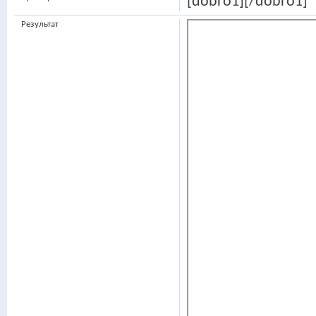
[dobro1][/dobro1]
Результат