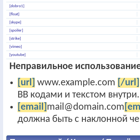
[dobro1]
[float]
[skype]
[spoiler]
[strike]
[vimeo]
[youtube]
Неправильное использование
[url]
www.example.com
[/url]
BB кодами и текстом внутри.
[email]
mail@domain.com
[em
должна быть с наклонной чер