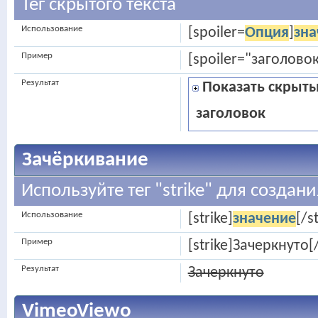
Тег скрытого текста
Использование
[spoiler=
Опция
]
зна
Пример
[spoiler="заголовок
Результат
Показать скрыты
заголовок
Зачёркивание
Используйте тег "strike" для создан
Использование
[strike]
значение
[/s
Пример
[strike]Зачеркнуто[/
Результат
Зачеркнуто
VimeoViewo