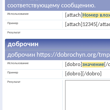
соответствующему сообщению.
Использование
[attach]
Номер вло
Пример
[attach]12345[/atta
Результат
доброчин
доброчин https://dobrochyn.org/tmp/
Использование
[dobro]
значение
[/
Пример
[dobro][/dobro]
Результат