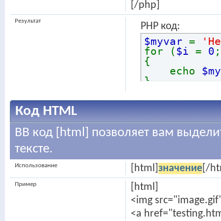
[/php]
Результат
PHP код:
$myvar
=
'He
for (
$i
=
0
{
echo
$m
}
Код HTML
BB код [html] позволяет вам выдел
тексте.
Использование
[html]
значение
[/ht
Пример
[html]
<img src="image.gif
<a href="testing.ht