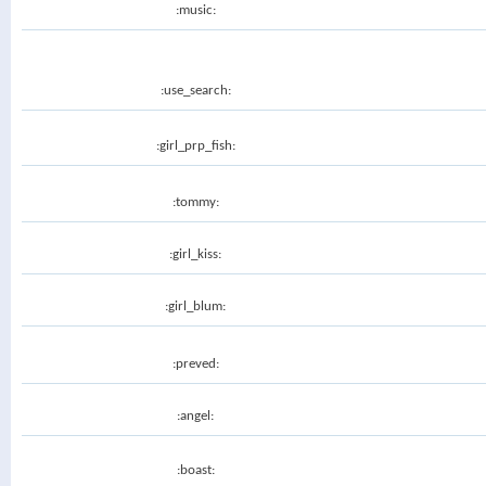
:music:
:use_search:
:girl_prp_fish:
:tommy:
:girl_kiss:
:girl_blum:
:preved:
:angel:
:boast: