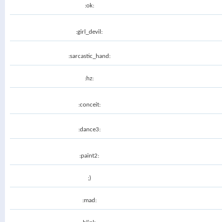
:ok:
:girl_devil:
:sarcastic_hand:
:hz:
:conceit:
:dance3:
:paint2:
;)
:mad: