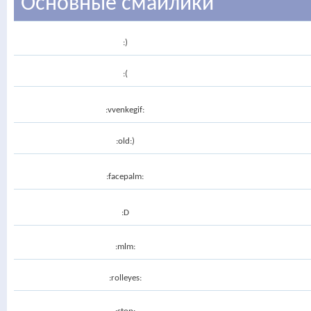
Основные смайлики
:)
:(
:vvenkegif:
:old:)
:facepalm:
:D
:mlm:
:rolleyes: