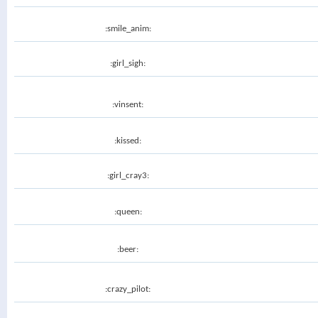
:smile_anim:
:girl_sigh:
:vinsent:
:kissed:
:girl_cray3:
:queen:
:beer:
:crazy_pilot: