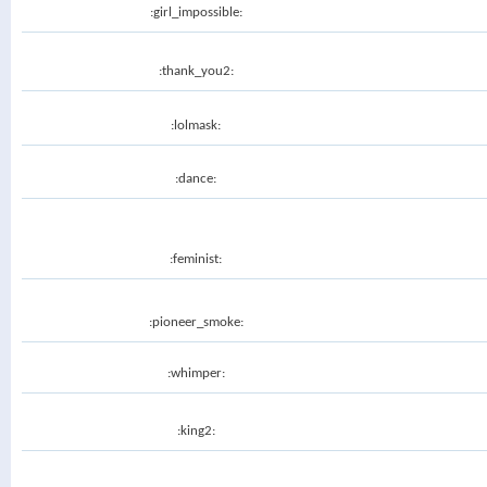
:girl_impossible:
:thank_you2:
:lolmask:
:dance:
:feminist:
:pioneer_smoke:
:whimper:
:king2: