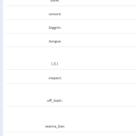
:blink:
:unsure:
:biggrin:
:tongue:
(.)(.)
:respect:
:off_topic:
:wanna_ban: