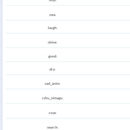
:stop:
:nea:
:laugh:
:shine:
:good:
:dry:
:sad_anim:
:rzhu_nimagu:
:rose:
:search: