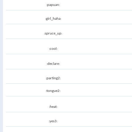
:papuan:
:girl_haha:
:spruce_up:
:cool:
:declare:
:parting2:
:tongue2:
:heat:
:yes3: