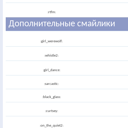
:rtfm:
Дополнительные смайлики
:girl_werewolf:
:whistle2:
:girl_dance:
:sarcastic:
:black_glass:
:curtsey:
:on_the_quiet2: