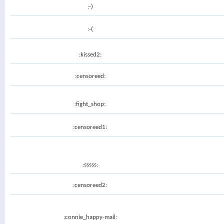
:-)
:-(
:kissed2:
:censoreed:
:fight_shop:
:censoreed1:
:sssss:
:censoreed2:
:connie_happy-mail: