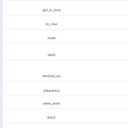
:girl_in_love:
:to_clue:
:mask:
:devil:
:feminist_en:
:pleasantry:
:wink_anim:
:kiss3: