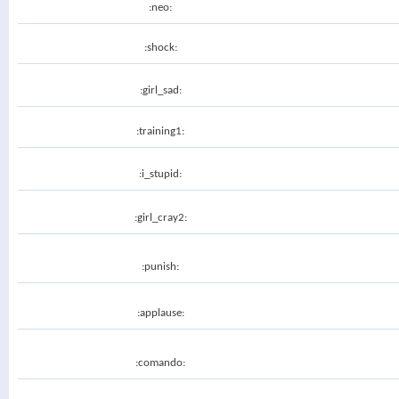
:neo:
:shock:
:girl_sad:
:training1:
:i_stupid:
:girl_cray2:
:punish:
:applause:
:comando: