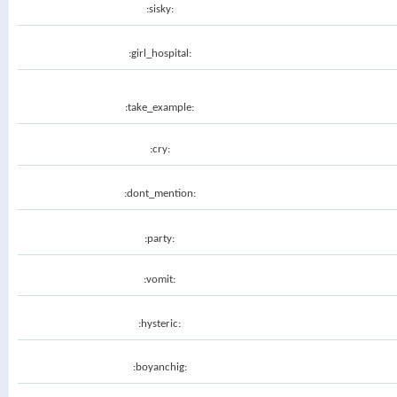
:sisky:
:girl_hospital:
:take_example:
:cry:
:dont_mention:
:party:
:vomit:
:hysteric:
:boyanchig: