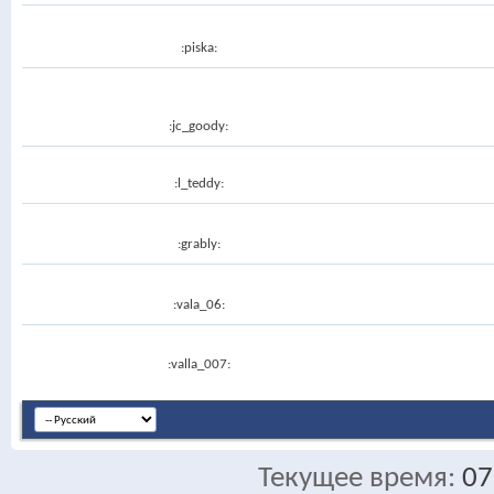
:piska:
:jc_goody:
:l_teddy:
:grably:
:vala_06:
:valla_007:
Текущее время:
07