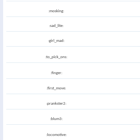
:mosking:
:sad_lite:
:girl_mad:
:to_pick_ons:
:finger:
:first_move:
:prankster2:
:blum3:
:locomotive: