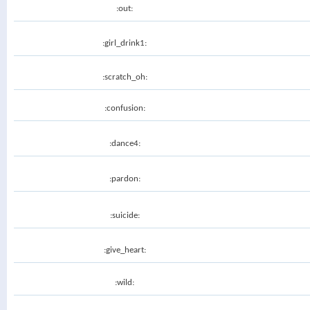
:out:
:girl_drink1:
:scratch_oh:
:confusion:
:dance4:
:pardon:
:suicide:
:give_heart:
:wild: