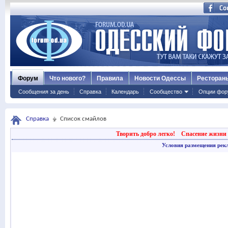
Форум
Что нового?
Правила
Новости Одессы
Ресторан
Сообщения за день
Справка
Календарь
Сообщество
Опции фор
Справка
Список смайлов
Творить добро легко!
Спасение жизни 
Условия размещения рек